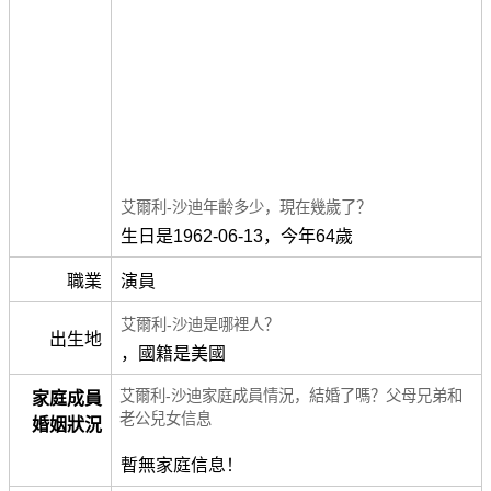
艾爾利-沙迪年齡多少，現在幾歲了？
生日是1962-06-13，今年64歲
職業
演員
艾爾利-沙迪是哪裡人？
出生地
，國籍是美國
艾爾利-沙迪家庭成員情況，結婚了嗎？父母兄弟和
家庭成員
老公兒女信息
婚姻狀況
暫無家庭信息！