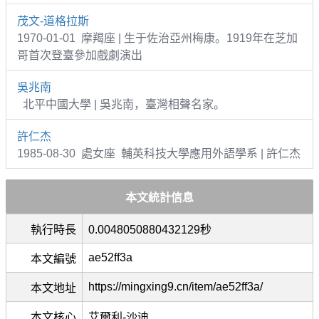
茂文-道格拉斯
1970-01-01 摩羯座 | 生于佐治亞州梅康。1919年在芝加
哥首次登臺參加戲劇演出
吳兆南
北平中國大學 | 吳兆南，臺灣相聲名家。
許仁杰
1985-08-30 處女座 輔英科技大學應用外語學系 | 許仁杰
本文統計信息
執行時長
0.0048050880432129秒
ae52ff3a
本文編號
https://mingxing9.cn/item/ae52ff3a/
本文地址
本文核心
艾爾利-沙迪