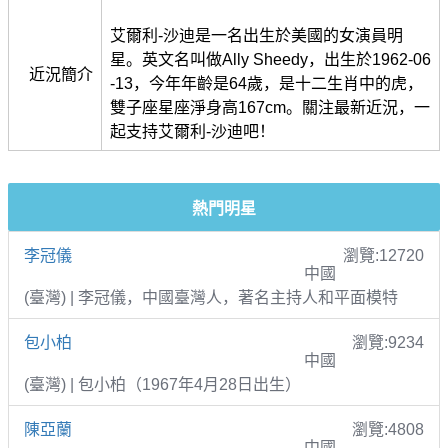
艾爾利-沙迪是一名出生於美國的女演員明
星。英文名叫做Ally Sheedy，出生於1962-06
近況簡介
-13，今年年齡是64歲，是十二生肖中的虎，
雙子座星座淨身高167cm。關注最新近況，一
起支持艾爾利-沙迪吧！
熱門明星
李冠儀
瀏覽:12720
中國
(臺灣) | 李冠儀，中國臺灣人，著名主持人和平面模特
包小柏
瀏覽:9234
中國
(臺灣) | 包小柏（1967年4月28日出生）
陳亞蘭
瀏覽:4808
中國