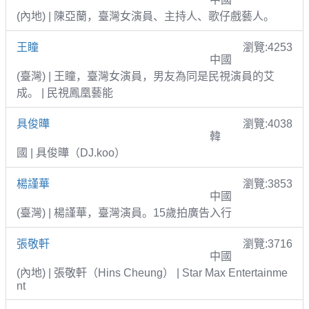
(內地) | 陳亞蘭，臺灣女演員、主持人、歌仔戲藝人。
王瞳
瀏覽:4253
中國
(臺灣) | 王瞳，臺灣女演員，男友為同是民視演員的艾
成。 | 民視鳳凰藝能
具俊曄
瀏覽:4038
韓
國 | 具俊曄（DJ.koo）
楊謹華
瀏覽:3853
中國
(臺灣) | 楊謹華，臺灣演員。15歲拍廣告入行
張敬軒
瀏覽:3716
中國
(內地) | 張敬軒（Hins Cheung） | Star Max Entertainme
nt