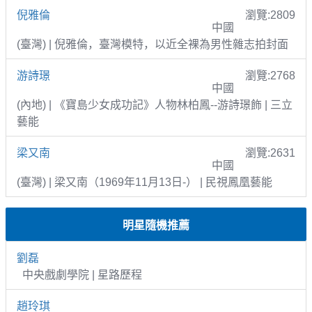
倪雅倫
瀏覽:2809
中國
(臺灣) | 倪雅倫，臺灣模特，以近全裸為男性雜志拍封面
游詩璟
瀏覽:2768
中國
(內地) | 《寶島少女成功記》人物林柏鳳--游詩璟飾 | 三立
藝能
梁又南
瀏覽:2631
中國
(臺灣) | 梁又南（1969年11月13日-） | 民視鳳凰藝能
明星隨機推薦
劉磊
中央戲劇學院 | 星路歷程
趙玲琪