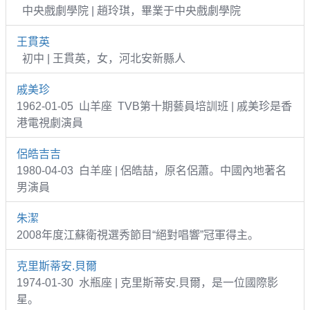
中央戲劇學院 | 趙玲琪，畢業于中央戲劇學院
王貫英
初中 | 王貫英，女，河北安新縣人
戚美珍
1962-01-05 山羊座 TVB第十期藝員培訓班 | 戚美珍是香
港電視劇演員
侶皓吉吉
1980-04-03 白羊座 | 侶皓喆，原名侶蕭。中國內地著名
男演員
朱潔
2008年度江蘇衛視選秀節目“絕對唱響”冠軍得主。
克里斯蒂安.貝爾
1974-01-30 水瓶座 | 克里斯蒂安.貝爾，是一位國際影
星。