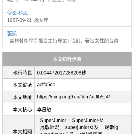
伊桑-科恩
1957-09-21 處女座
張凱
吉林藝術學院播音主持專業 | 張凱，著名女性配音員
本文統計信息
執行時長
0.004472017288208秒
acffb5c4
本文編號
https://mingxing9.cn/item/acffb5c4/
本文地址
本文核心
李晟敏
SuperJunior
SuperJunior-M
晟敏近況
superjunior女友
晟敏ig
本文相關