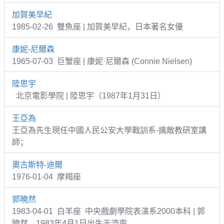
加賀美早紀
1985-02-26 雙魚座 | 加賀美早紀，日本著名女優
康妮-尼爾森
1965-07-03 巨蟹座 | 康妮·尼爾森 (Connie Nielsen)
陸思宇
北京電影學院 | 陸思宇（1987年1月31日）
王亞為
王亞為先生現任中國人民公安大學戰訓系-擒敵教研室講
師；
奧古斯特-迪爾
1976-01-04 摩羯座
郭曉然
1983-04-01 白羊座 中央戲劇學院表演系2000本科 | 郭
曉然，1983年4月1日出生于濟南