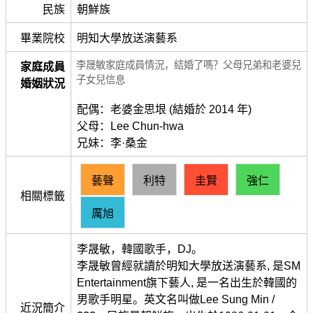
民族
朝鮮族
畢業院校
明知大學放送演藝系
李晟敏家庭成員情況，結婚了嗎？父母兄弟和老婆兒
家庭成員
子女兒信息
婚姻狀況
配偶：老婆金思垠 (結婚於 2014 年)
父母：Lee Chun-hwa
兄妹：李·桑金
藝聲
利特
圭賢
強仁
相關標籤
厲旭
李晟敏，韓國歌手，DJ。
李晟敏曾經就讀於明知大學放送演藝系, 是SM
Entertainment旗下藝人, 是一名出生於韓國的
男歌手明星。英文名叫做Lee Sung Min /
近況簡介