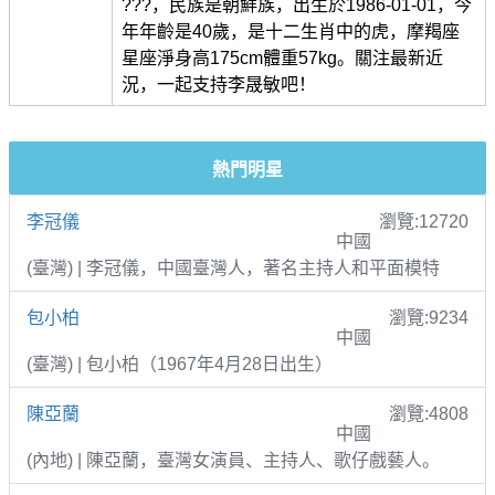
???，民族是朝鮮族，出生於1986-01-01，今
年年齡是40歲，是十二生肖中的虎，摩羯座
星座淨身高175cm體重57kg。關注最新近
況，一起支持李晟敏吧！
熱門明星
李冠儀
瀏覽:12720
中國
(臺灣) | 李冠儀，中國臺灣人，著名主持人和平面模特
包小柏
瀏覽:9234
中國
(臺灣) | 包小柏（1967年4月28日出生）
陳亞蘭
瀏覽:4808
中國
(內地) | 陳亞蘭，臺灣女演員、主持人、歌仔戲藝人。