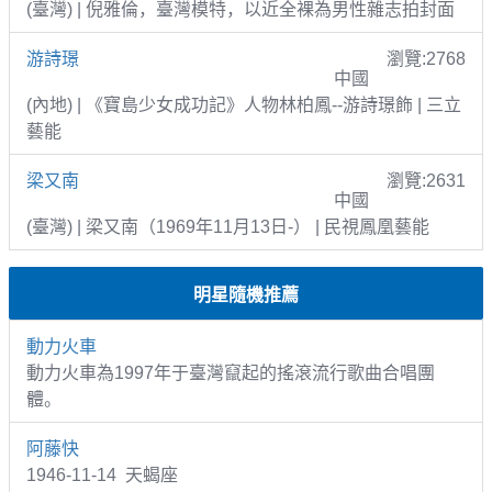
(臺灣) | 倪雅倫，臺灣模特，以近全裸為男性雜志拍封面
游詩璟
瀏覽:2768
中國
(內地) | 《寶島少女成功記》人物林柏鳳--游詩璟飾 | 三立
藝能
梁又南
瀏覽:2631
中國
(臺灣) | 梁又南（1969年11月13日-） | 民視鳳凰藝能
明星隨機推薦
動力火車
動力火車為1997年于臺灣竄起的搖滾流行歌曲合唱團
體。
阿藤快
1946-11-14 天蝎座