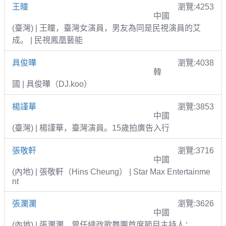
王瞳
瀏覽:4253
中國
(臺灣) | 王瞳，臺灣女演員，男友為同是民視演員的艾
成。 | 民視鳳凰藝能
具俊曄
瀏覽:4038
韓
國 | 具俊曄（DJ.koo）
楊謹華
瀏覽:3853
中國
(臺灣) | 楊謹華，臺灣演員。15歲拍廣告入行
張敬軒
瀏覽:3716
中國
(內地) | 張敬軒（Hins Cheung） | Star Max Entertainme
nt
張瀾瀾
瀏覽:3626
中國
(內地) | 張瀾瀾，曾任總政歌舞團首席節目主持人；