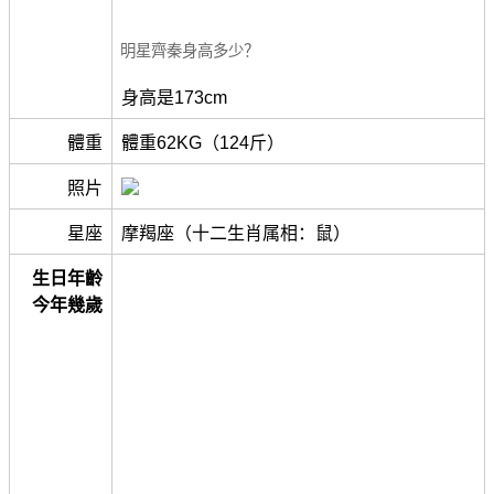
明星齊秦身高多少？
身高是173cm
體重
體重62KG（124斤）
照片
星座
摩羯座（十二生肖属相：鼠）
生日年齡
今年幾歲