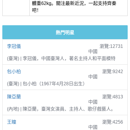
體重62kg。關注最新近況，一起支持齊秦
吧！
熱門明星
李冠儀
瀏覽:12731
中國
(臺灣) | 李冠儀，中國臺灣人，著名主持人和平面模特
包小柏
瀏覽:9242
中國
(臺灣) | 包小柏（1967年4月28日出生）
陳亞蘭
瀏覽:4813
中國
(內地) | 陳亞蘭，臺灣女演員、主持人、歌仔戲藝人。
王瞳
瀏覽:4256
中國