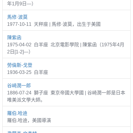
年1月9日—）
馬修·波莫
1977-10-11 天秤座 | 馬修·波莫，出生于美國
陳紫函
1975-04-02 白羊座 北京電影學院 | 陳紫函（1975年4月
2日[1-2]—）
勞倫斯-戈登
1936-03-25 白羊座
谷崎潤一郎
1886-07-24 獅子座 東京帝國大學國 | 谷崎潤一郎是日本
唯美派文學大師。
羅伯.哈迪
羅伯.哈迪，美國導演