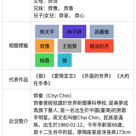
父母：齊濟
兄妹：齊豫， 齊魯
兒子|女兒：齊家， 齊心
熊天平
林子祥
孫麗雅
相關標籤
齊豫
王祖賢
暗淡的月
絲路
狼
《狼》 《愛情宣言》 《外面的世界》 《大約
代表作品
在冬季》
齊秦（Chyi Chin）
齊秦曾經就讀於世界新聞專科學校, 是美夢成
真旗下藝人, 是一名出生於中國(臺灣)的男歌
手明星。英文名叫做Chyi Chin，民族是滿
近況簡介
族，出生於1960-01-12，今年年齡是66歲，
是十二生肖中的鼠，摩羯座星座淨身高173cm