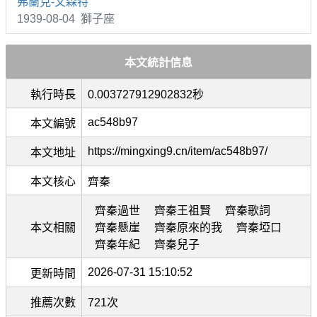
弗蘭克-文森特
1939-08-04 獅子座
本文統計信息
執行時長
0.003727912902832秒
ac548b97
本文編號
https://mingxing9.cn/item/ac548b97/
本文地址
本文核心
齊秦
齊秦過世
齊秦王祖賢
齊秦歌詞
本文相關
齊秦懸崖
齊秦原來的我
齊秦埡口
齊秦年紀
齊秦兒子
2026-07-31 15:10:52
更新時間
推薦次數
721次