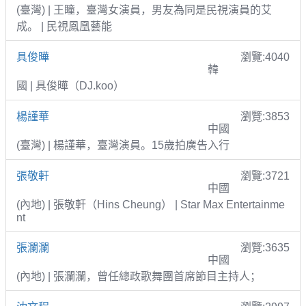
(臺灣) | 王瞳，臺灣女演員，男友為同是民視演員的艾
成。 | 民視鳳凰藝能
具俊曄
瀏覽:4040
韓
國 | 具俊曄（DJ.koo）
楊謹華
瀏覽:3853
中國
(臺灣) | 楊謹華，臺灣演員。15歲拍廣告入行
張敬軒
瀏覽:3721
中國
(內地) | 張敬軒（Hins Cheung） | Star Max Entertainme
nt
張瀾瀾
瀏覽:3635
中國
(內地) | 張瀾瀾，曾任總政歌舞團首席節目主持人；