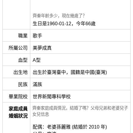
齊秦年齡多少，現在幾歲了？
生日是1960-01-12，今年66歲
職業
歌手
所屬公司
美夢成真
血型
A型
出生地
出生於臺灣臺中，國籍是中國(臺灣)
民族
滿族
畢業院校
世界新聞專科學校
齊秦家庭成員情況，結婚了嗎？父母兄弟和老婆兒子
家庭成員
女兒信息
婚姻狀況
配偶：老婆孫麗雅 (結婚於 2010 年)