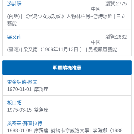
游詩璟
瀏覽:2775
中國
(內地) | 《寶島少女成功記》人物林柏鳳--游詩璟飾 | 三立
藝能
梁又南
瀏覽:2632
中國
(臺灣) | 梁又南（1969年11月13日-） | 民視鳳凰藝能
明星隨機推薦
雷金納德-歐文
1970-01-01 摩羯座
板口拓
1975-03-15 雙魚座
奧密茲·蘇查拉特
1988-01-09 摩羯座 詩納卡寧威洛大學 | 李海娜（1988