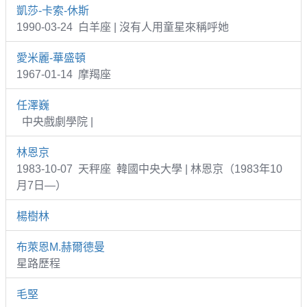
凱莎-卡索-休斯
1990-03-24 白羊座 | 沒有人用童星來稱呼她
愛米麗-華盛頓
1967-01-14 摩羯座
任澤巍
中央戲劇學院 |
林恩京
1983-10-07 天秤座 韓國中央大學 | 林恩京（1983年10
月7日—）
楊樹林
布萊恩M.赫爾德曼
星路歷程
毛堅