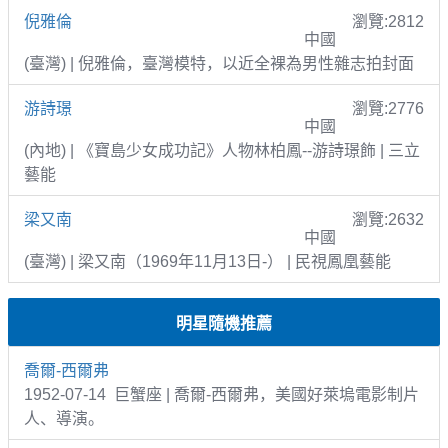
倪雅倫
瀏覽:2812
中國
(臺灣) | 倪雅倫，臺灣模特，以近全裸為男性雜志拍封面
游詩璟
瀏覽:2776
中國
(內地) | 《寶島少女成功記》人物林柏鳳--游詩璟飾 | 三立
藝能
梁又南
瀏覽:2632
中國
(臺灣) | 梁又南（1969年11月13日-） | 民視鳳凰藝能
明星隨機推薦
喬爾-西爾弗
1952-07-14 巨蟹座 | 喬爾-西爾弗，美國好萊塢電影制片
人、導演。