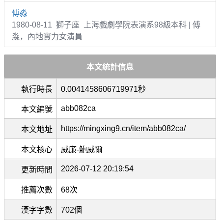
傅淼
1980-08-11 獅子座 上海戲劇學院表演系98級本科 | 傅
淼，內地實力女演員
本文統計信息
執行時長
0.0041458606719971秒
abb082ca
本文編號
https://mingxing9.cn/item/abb082ca/
本文地址
本文核心
威廉-鮑威爾
2026-07-12 20:19:54
更新時間
推薦次數
68次
漢字字數
702個