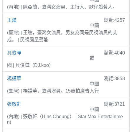
(內地) | 陳亞蘭，臺灣女演員、主持人、歌仔戲藝人。
王瞳
瀏覽:4257
中國
(臺灣) | 王瞳，臺灣女演員，男友為同是民視演員的艾
成。 | 民視鳳凰藝能
具俊曄
瀏覽:4040
韓
國 | 具俊曄（DJ.koo）
楊謹華
瀏覽:3853
中國
(臺灣) | 楊謹華，臺灣演員。15歲拍廣告入行
張敬軒
瀏覽:3721
中國
(內地) | 張敬軒（Hins Cheung） | Star Max Entertainme
nt