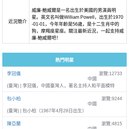
威廉-鮑威爾是一名出生於美國的男演員明
星。英文名叫做William Powell，出生於1970
近況簡介
-01-01，今年年齡是56歲，是十二生肖中的
狗，摩羯座星座。關注最新近況，一起支持威
廉-鮑威爾吧！
熱門明星
李冠儀
瀏覽:12733
中國
(臺灣) | 李冠儀，中國臺灣人，著名主持人和平面模特
包小柏
瀏覽:9244
中國
(臺灣) | 包小柏（1967年4月28日出生）
陳亞蘭
瀏覽:4815
中國