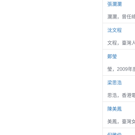
張瀾瀾
瀾瀾，曾任
沈文程
文程，臺灣
鄭瑩
瑩，2009
梁思浩
思浩，香港電
陳美鳳
美鳳，臺灣女