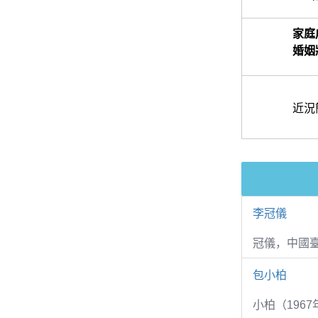
家庭
婚姻
近況
李冠儀
冠儀，中國
包小柏
小柏（1967