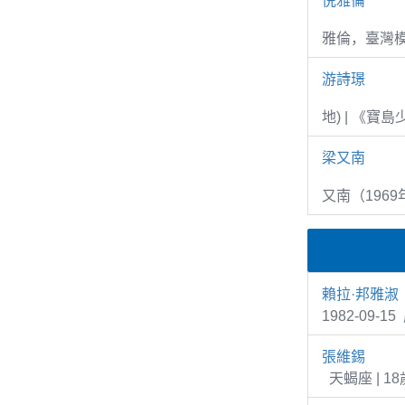
倪雅倫
雅倫，臺灣
游詩璟
地) | 《寶
梁又南
又南（1969
賴拉·邦雅淑
1982-09-
張維錫
天蝎座 | 