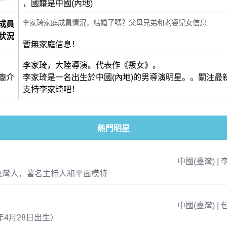
，國籍是中國(內地)
李家琦家庭成員情況，結婚了嗎？父母兄弟和老婆兒女信息
成員
狀況
暫無家庭信息！
李家琦，大陸導演。代表作《叛女》。
簡介
李家琦是一名出生於中國(內地)的男導演明星。。關注最
支持李家琦吧！
熱門明星
中國(臺灣) | 
臺灣人，著名主持人和平面模特
中國(臺灣) | 
年4月28日出生）