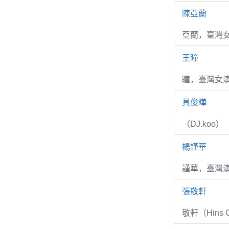
陳亞蘭
亞蘭，臺灣
王瞳
瞳，臺灣女演
具俊曄
（DJ.koo）
楊謹華
謹華，臺灣演
張敬軒
敬軒（Hins Ch