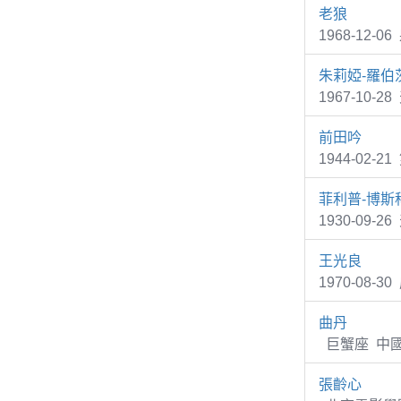
老狼
1968-12
朱莉婭-羅伯
1967-10-
前田吟
1944-02-
菲利普-博斯
1930-09-2
王光良
1970-08
曲丹
巨蟹座 中國
張齡心