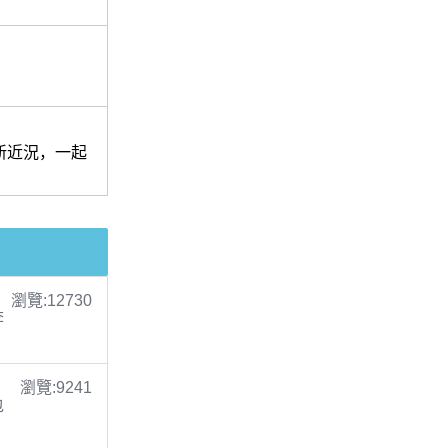
新近況，一起
瀏覽:12730
李
瀏覽:9241
包