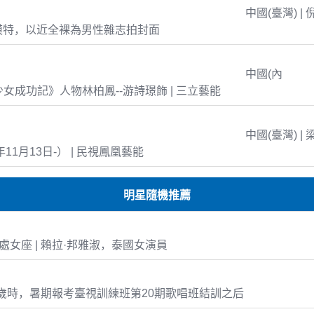
中國(臺灣) | 
模特，以近全裸為男性雜志拍封面
中國(內
島少女成功記》人物林柏鳳--游詩璟飾 | 三立藝能
中國(臺灣) | 
年11月13日-） | 民視鳳凰藝能
明星隨機推薦
15 處女座 | 賴拉·邦雅淑，泰國女演員
18歲時，暑期報考臺視訓練班第20期歌唱班結訓之后