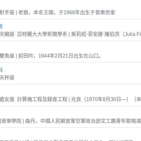
-06 射手座 | 老狼，本名王陽。于1968年出生于音樂世家
茨
28 天蝎座 亞特蘭大大學新聞學系 | 茱莉婭·菲安娜·羅伯茨（Julia Fion
21 雙魚座 | 前田吟，1944年2月21日出生在山口。
科
6 天秤座
-30 處女座 計算機工程及錄音工程 | 光良（1970年8月30日—）
音樂學院 | 曲丹，中國人民解放軍空軍政治部文工團青年歌唱