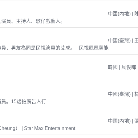
中國(內地) | 
女演員、主持人、歌仔戲藝人。
中國(臺灣) | 
員，男友為同是民視演員的艾成。 | 民視鳳凰藝能
韓國 | 具俊曄
中國(臺灣) | 
員。15歲拍廣告入行
中國(內地) | 
eung） | Star Max Entertainment