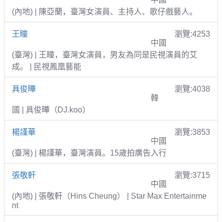
(內地) | 陳亞蘭，臺灣女演員、主持人、歌仔戲藝人。
王瞳
瀏覽:4253
中國
(臺灣) | 王瞳，臺灣女演員，男友為同是民視演員的艾
成。 | 民視鳳凰藝能
具俊曄
瀏覽:4038
韓
國 | 具俊曄（DJ.koo）
楊謹華
瀏覽:3853
中國
(臺灣) | 楊謹華，臺灣演員。15歲拍廣告入行
張敬軒
瀏覽:3715
中國
(內地) | 張敬軒（Hins Cheung） | Star Max Entertainme
nt