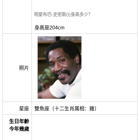
明星布巴-史密斯(I)身高多少？
身高是204cm
照片
星座
雙魚座（十二生肖属相：雞）
生日年齡
今年幾歲