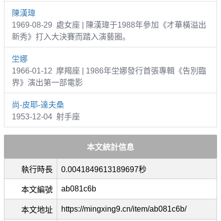
陳漢瑋
1969-08-29 處女座 | 陳漢瑋于1988年參加《才華橫溢出
新秀》打入大決賽而踏入演藝圈。
坣娜
1966-01-12 摩羯座 | 1986年坣娜發行首張專輯《告別臨
界》演出第一部電影
尚-皮耶-達夫桑
1953-12-04 射手座
本文統計信息
執行時長
0.0041849613189697秒
ab081c6b
本文編號
https://mingxing9.cn/item/ab081c6b/
本文地址