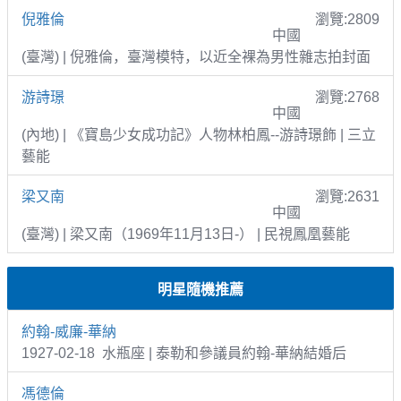
倪雅倫
瀏覽:2809
中國
(臺灣) | 倪雅倫，臺灣模特，以近全裸為男性雜志拍封面
游詩璟
瀏覽:2768
中國
(內地) | 《寶島少女成功記》人物林柏鳳--游詩璟飾 | 三立
藝能
梁又南
瀏覽:2631
中國
(臺灣) | 梁又南（1969年11月13日-） | 民視鳳凰藝能
明星隨機推薦
約翰-威廉-華納
1927-02-18 水瓶座 | 泰勒和參議員約翰-華納結婚后
馮德倫