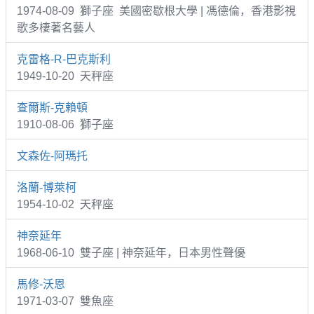
1974-08-09 獅子座 美國密歇根大學 | 馮德倫，香港影視
歌多棲著名藝人
克雷格-R-巴克斯利
1949-10-20 天秤座
查爾斯-克賴頓
1910-08-06 獅子座
文森佐-阿瑪托
洛蘭-博萊柯
1954-10-02 天秤座
神奈延年
1968-06-10 雙子座 | 神奈延年，日本男性聲優
馬修-沃恩
1971-03-07 雙魚座