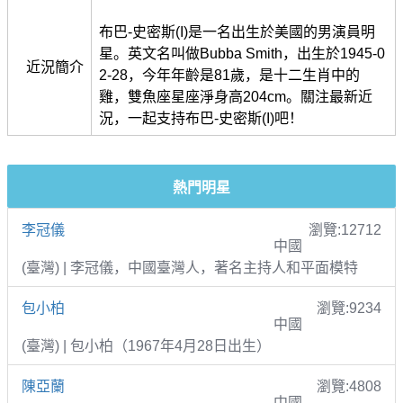
布巴-史密斯(I)是一名出生於美國的男演員明
星。英文名叫做Bubba Smith，出生於1945-0
近況簡介
2-28，今年年齡是81歲，是十二生肖中的
雞，雙魚座星座淨身高204cm。關注最新近
況，一起支持布巴-史密斯(I)吧！
熱門明星
李冠儀
瀏覽:12712
中國
(臺灣) | 李冠儀，中國臺灣人，著名主持人和平面模特
包小柏
瀏覽:9234
中國
(臺灣) | 包小柏（1967年4月28日出生）
陳亞蘭
瀏覽:4808
中國