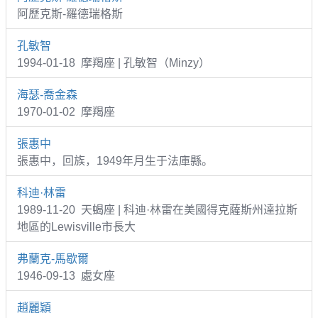
阿歷克斯-羅德瑞格斯
孔敏智
1994-01-18 摩羯座 | 孔敏智（Minzy）
海瑟-喬金森
1970-01-02 摩羯座
張惠中
張惠中，回族，1949年月生于法庫縣。
科迪·林雷
1989-11-20 天蝎座 | 科迪·林雷在美國得克薩斯州達拉斯
地區的Lewisville市長大
弗蘭克-馬歇爾
1946-09-13 處女座
趙麗穎