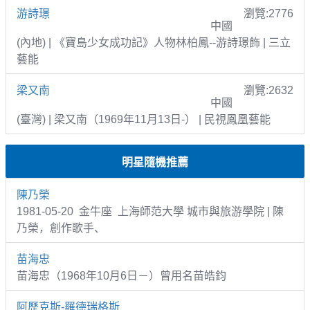
游詩璟
瀏覽:2776
中國
(內地) | 《寶島少女成功記》人物林柏鳳--游詩璟飾 | 三立
藝能
梁又南
瀏覽:2632
中國
(臺灣) | 梁又南（1969年11月13日-） | 民視鳳凰藝能
明星隨機推薦
陳乃榮
1981-05-20 金牛座 上海師范大學 城市與旅游學院 | 陳
乃榮，創作歌手、
苗海忠
苗海忠（1968年10月6日－）曾用名苗皓鈞
阿歷克斯-羅德瑞格斯