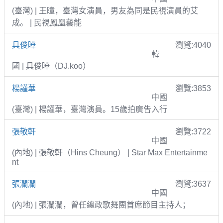
(臺灣) | 王瞳，臺灣女演員，男友為同是民視演員的艾
成。 | 民視鳳凰藝能
具俊曄
瀏覽:4040
韓
國 | 具俊曄（DJ.koo）
楊謹華
瀏覽:3853
中國
(臺灣) | 楊謹華，臺灣演員。15歲拍廣告入行
張敬軒
瀏覽:3722
中國
(內地) | 張敬軒（Hins Cheung） | Star Max Entertainme
nt
張瀾瀾
瀏覽:3637
中國
(內地) | 張瀾瀾，曾任總政歌舞團首席節目主持人；