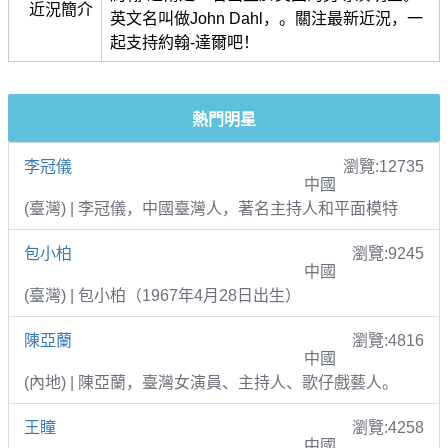
近況簡介
英文名叫做John Dahl，。關注最新近況，一
起支持約翰-達爾吧！
熱門明星
李冠儀
瀏覽:12735
中國
(臺灣) | 李冠儀，中國臺灣人，著名主持人和平面模特
包小柏
瀏覽:9245
中國
(臺灣) | 包小柏（1967年4月28日出生）
陳亞蘭
瀏覽:4816
中國
(內地) | 陳亞蘭，臺灣女演員、主持人、歌仔戲藝人。
王瞳
瀏覽:4258
中國