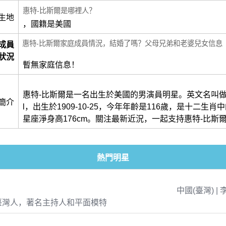
惠特-比斯爾是哪裡人？
生地
，國籍是美國
惠特-比斯爾家庭成員情況，結婚了嗎？父母兄弟和老婆兒女信息
成員
狀況
暫無家庭信息！
惠特-比斯爾是一名出生於美國的男演員明星。英文名叫做Whit
簡介
l，出生於1909-10-25，今年年齡是116歲，是十二生
星座淨身高176cm。關注最新近況，一起支持惠特-比斯
熱門明星
中國(臺灣) | 
臺灣人，著名主持人和平面模特