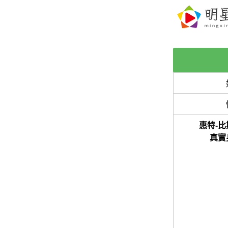
惠特-比
真實