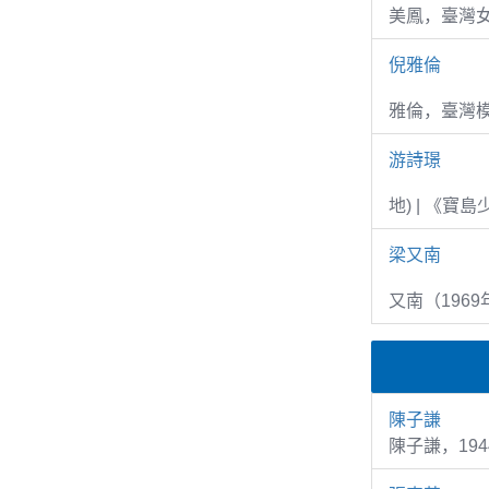
美鳳，臺灣女
倪雅倫
雅倫，臺灣
游詩璟
地) | 《寶
梁又南
又南（1969
陳子謙
陳子謙，194