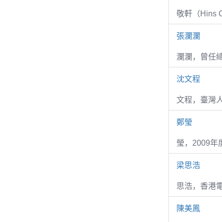
敬軒（Hins Ch
張瀾瀾
瀾瀾，曾任
沈文程
文程，臺灣
鄭瑩
瑩，2009
梁思浩
思浩，香港電
陳美鳳