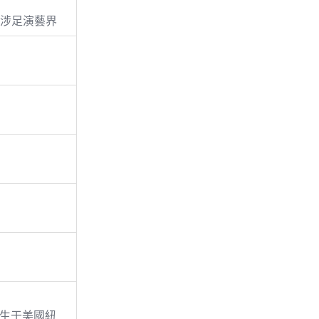
”后涉足演藝界
日出生于美國紐