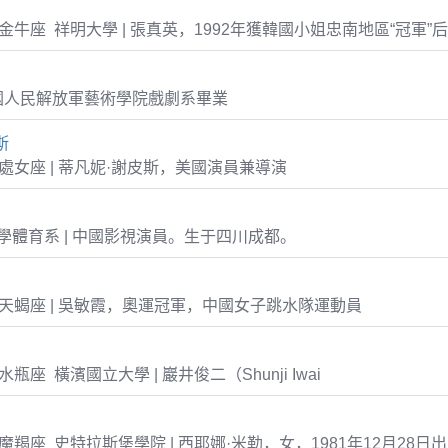
-16 金牛座 祥明大學 | 張真英，1992年獲韓國小姐忠南地區“冠軍
國人民解放軍藝術學院戲劇系畢業
斯
-11 處女座 | 蒂凡妮·謝皮斯，美國演員兼導演
體育系 | 中國影視演員。生于四川成都。
-10 天蝎座 | 吳敏霞，奧運冠軍，中國女子跳水隊運動員
24 水瓶座 橫濱國立大學 | 巖井俊二（Shunji Iwai
-28 魔羯座 史特拉斯堡學院 | 西耶娜·米勒，女，1981年12月28