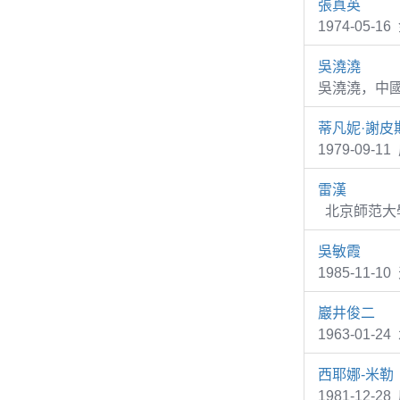
張真英
1974-05
吳澆澆
吳澆澆，中
蒂凡妮·謝皮
1979-09
雷漢
北京師范大學
吳敏霞
1985-11
巖井俊二
1963-01-
西耶娜-米勒
1981-12