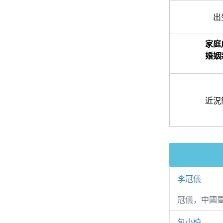
出
家庭
婚姻
近況
李冠儀
冠儀，中國
包小柏