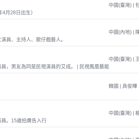
中國(臺灣) | 
年4月28日出生）
中國(內地) | 
女演員、主持人、歌仔戲藝人。
中國(臺灣) | 
員，男友為同是民視演員的艾成。 | 民視鳳凰藝能
韓國 | 具俊曄
中國(臺灣) | 
員。15歲拍廣告入行