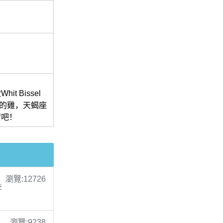
 Bissel
肖中的雞，天蝎座
爾吧！
瀏覽:12726
李
瀏覽:9238