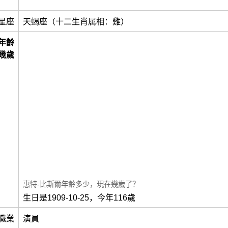
星座
天蝎座（十二生肖属相：雞）
年齡
幾歲
惠特-比斯爾年齡多少，現在幾歲了？
生日是1909-10-25，今年116歲
職業
演員