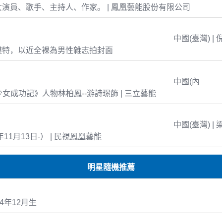
演員、歌手、主持人、作家。 | 鳳凰藝能股份有限公司
中國(臺灣) | 
模特，以近全裸為男性雜志拍封面
中國(內
島少女成功記》人物林柏鳳--游詩璟飾 | 三立藝能
中國(臺灣) | 
年11月13日-） | 民視鳳凰藝能
明星隨機推薦
4年12月生