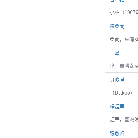
小柏（1967
陳亞蘭
亞蘭，臺灣
王瞳
瞳，臺灣女演
具俊曄
（DJ.koo）
楊謹華
謹華，臺灣演
張敬軒