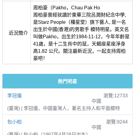
周柏豪（Pakho，Chau Pak Ho
周柏豪曾經就讀於東華三院呂潤財紀念中學,
是Starz People（種星堂）旗下藝人, 是一名
出生於中國(香港)的男歌手 模特明星。英文名
近況簡介
叫做Pakho，出生於1984-11-12，今年年齡是
41歲，是十二生肖中的鼠，天蝎座星座淨身
高1.82 公尺。關注最新近況，一起支持周柏
豪吧！
熱門明星
李冠儀
瀏覽:12733
中國
(臺灣) | 李冠儀，中國臺灣人，著名主持人和平面模特
包小柏
瀏覽:9244
中國
(臺灣) | 包小柏（1967年4月28日出生）