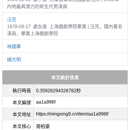
內地最具潛力的新生代男演員
汪芫
1978-09-17 處女座 上海戲劇學院畢業 | 汪芫，國內著名
演員，畢業上海戲劇學院
林國華
緒方明
本文統計信息
執行時長
0.35926294326782秒
aa1a996f
本文編號
https://mingxing9.cn/item/aa1a996f/
本文地址
本文核心
周柏豪