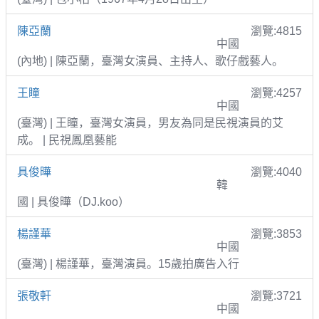
陳亞蘭
瀏覽:4815
中國
(內地) | 陳亞蘭，臺灣女演員、主持人、歌仔戲藝人。
王瞳
瀏覽:4257
中國
(臺灣) | 王瞳，臺灣女演員，男友為同是民視演員的艾
成。 | 民視鳳凰藝能
具俊曄
瀏覽:4040
韓
國 | 具俊曄（DJ.koo）
楊謹華
瀏覽:3853
中國
(臺灣) | 楊謹華，臺灣演員。15歲拍廣告入行
張敬軒
瀏覽:3721
中國