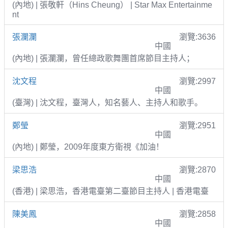
(內地) | 張敬軒（Hins Cheung） | Star Max Entertainme
nt
張瀾瀾
瀏覽:3636
中國
(內地) | 張瀾瀾，曾任總政歌舞團首席節目主持人；
沈文程
瀏覽:2997
中國
(臺灣) | 沈文程，臺灣人，知名藝人、主持人和歌手。
鄭瑩
瀏覽:2951
中國
(內地) | 鄭瑩，2009年度東方衛視《加油！
梁思浩
瀏覽:2870
中國
(香港) | 梁思浩，香港電臺第二臺節目主持人 | 香港電臺
陳美鳳
瀏覽:2858
中國