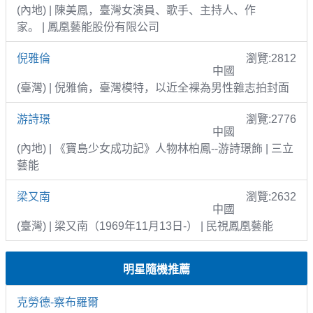
(內地) | 陳美鳳，臺灣女演員、歌手、主持人、作
家。 | 鳳凰藝能股份有限公司
倪雅倫
瀏覽:2812
中國
(臺灣) | 倪雅倫，臺灣模特，以近全裸為男性雜志拍封面
游詩璟
瀏覽:2776
中國
(內地) | 《寶島少女成功記》人物林柏鳳--游詩璟飾 | 三立
藝能
梁又南
瀏覽:2632
中國
(臺灣) | 梁又南（1969年11月13日-） | 民視鳳凰藝能
明星隨機推薦
克勞德-察布羅爾