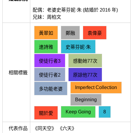
配偶：老婆史蒂芬妮·朱 (結婚於 2016 年)
兄妹：周柏文
黃翠如
鄭融
袁偉豪
連詩雅
史蒂芬妮·朱
使徒行者3
感動她77次
相關標籤
使徒行者2
原諒他77次
Imperfect Collection
多功能老婆
Beginning
Keep Going
8
關於愛
代表作品
《同天空》 《六天》