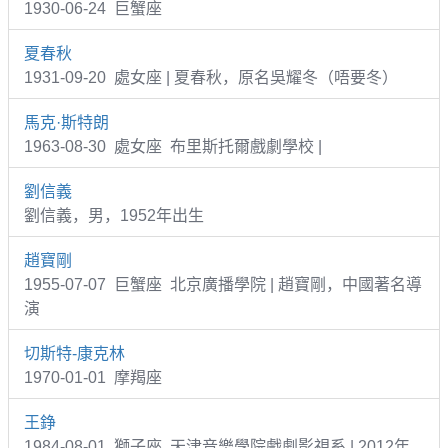
1930-06-24 巨蟹座
夏春秋
1931-09-20 處女座 | 夏春秋，原名吳耀冬（唔要冬）
馬克·斯特朗
1963-08-30 處女座 布里斯托爾戲劇學校 |
劉信義
劉信義，男，1952年出生
趙寶剛
1955-07-07 巨蟹座 北京廣播學院 | 趙寶剛，中國著名導
演
切斯特-康克林
1970-01-01 摩羯座
王錚
1984-08-01 獅子座 天津音樂學院戲劇影視系 | 2012年