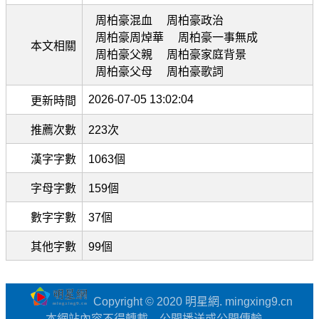
周柏豪混血
周柏豪政治
周柏豪周焯華
周柏豪一事無成
本文相關
周柏豪父親
周柏豪家庭背景
周柏豪父母
周柏豪歌詞
2026-07-05 13:02:04
更新時間
推薦次數
223次
漢字字數
1063個
字母字數
159個
數字字數
37個
其他字數
99個
Copyright © 2020 明星網. mingxing9.cn
本網站內容不得轉載、公開播送或公開傳輸。