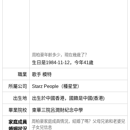
周柏豪年齡多少，現在幾歲了？
生日是1984-11-12，今年41歲
職業
歌手 模特
所屬公司
Starz People（種星堂）
出生地
出生於中國香港，國籍是中國(香港)
畢業院校
東華三院呂潤財紀念中學
周柏豪家庭成員情況，結婚了嗎？父母兄弟和老婆兒
家庭成員
子女兒信息
婚姻狀況