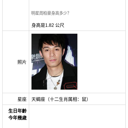
明星周柏豪身高多少？
身高是1.82 公尺
照片
星座
天蝎座（十二生肖属相：鼠）
生日年齡
今年幾歲