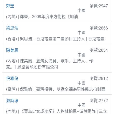
鄭瑩
瀏覽:2947
中國
(內地) | 鄭瑩，2009年度東方衛視《加油！
梁思浩
瀏覽:2866
中國
(香港) | 梁思浩，香港電臺第二臺節目主持人 | 香港電臺
陳美鳳
瀏覽:2854
中國
(內地) | 陳美鳳，臺灣女演員、歌手、主持人、作
家。 | 鳳凰藝能股份有限公司
倪雅倫
瀏覽:2812
中國
(臺灣) | 倪雅倫，臺灣模特，以近全裸為男性雜志拍封面
游詩璟
瀏覽:2772
中國
(內地) | 《寶島少女成功記》人物林柏鳳--游詩璟飾 | 三立