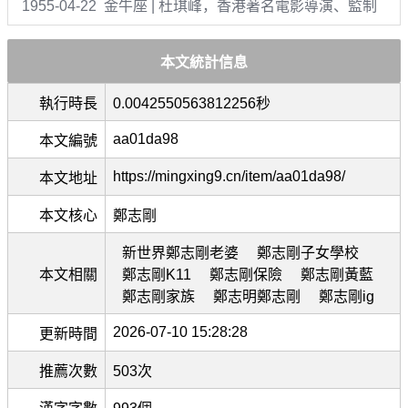
1955-04-22 金牛座 | 杜琪峰，香港著名電影導演、監制
本文統計信息
執行時長
0.0042550563812256秒
aa01da98
本文編號
https://mingxing9.cn/item/aa01da98/
本文地址
本文核心
鄭志剛
新世界鄭志剛老婆
鄭志剛子女學校
本文相關
鄭志剛K11
鄭志剛保險
鄭志剛黃藍
鄭志剛家族
鄭志明鄭志剛
鄭志剛ig
2026-07-10 15:28:28
更新時間
推薦次數
503次