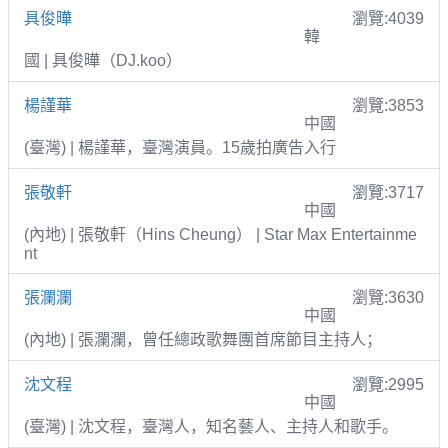
具俊曄
瀏覽:4039
韓
國 | 具俊曄（DJ.koo）
楊謹華
瀏覽:3853
中國
(臺灣) | 楊謹華，臺灣演員。15歲拍廣告入行
張敬軒
瀏覽:3717
中國
(內地) | 張敬軒（Hins Cheung） | Star Max Entertainme
nt
張瀾瀾
瀏覽:3630
中國
(內地) | 張瀾瀾，曾任總政歌舞團首席節目主持人；
沈文程
瀏覽:2995
中國
(臺灣) | 沈文程，臺灣人，知名藝人、主持人和歌手。