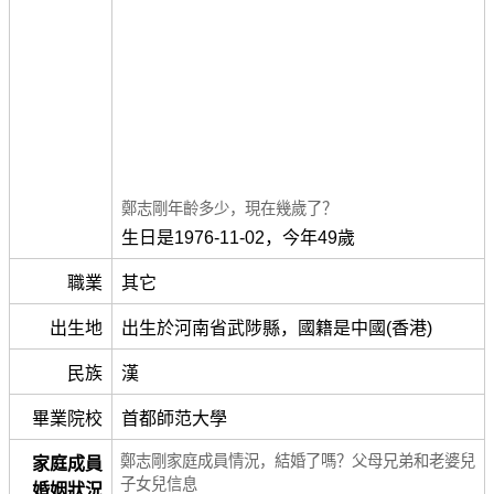
鄭志剛年齡多少，現在幾歲了？
生日是1976-11-02，今年49歲
職業
其它
出生地
出生於河南省武陟縣，國籍是中國(香港)
民族
漢
畢業院校
首都師范大學
鄭志剛家庭成員情況，結婚了嗎？父母兄弟和老婆兒
家庭成員
子女兒信息
婚姻狀況