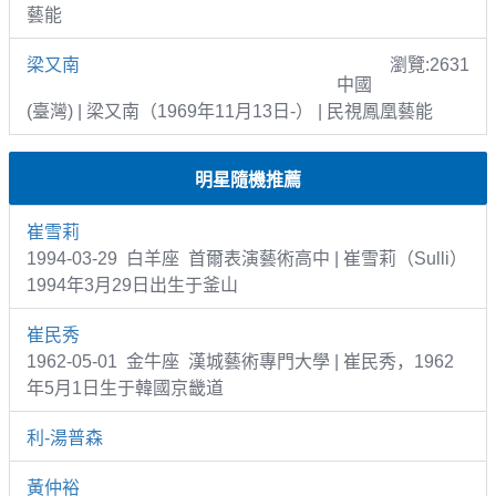
藝能
梁又南
瀏覽:2631
中國
(臺灣) | 梁又南（1969年11月13日-） | 民視鳳凰藝能
明星隨機推薦
崔雪莉
1994-03-29 白羊座 首爾表演藝術高中 | 崔雪莉（Sulli）
1994年3月29日出生于釜山
崔民秀
1962-05-01 金牛座 漢城藝術專門大學 | 崔民秀，1962
年5月1日生于韓國京畿道
利-湯普森
黃仲裕