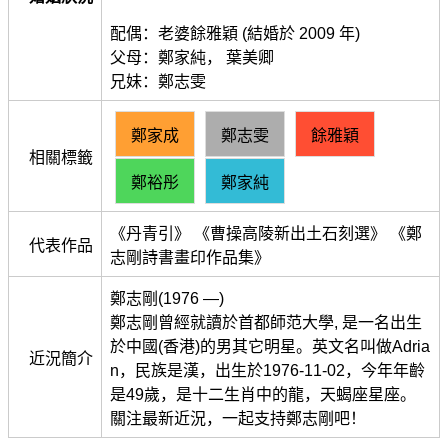
配偶：老婆餘雅穎 (結婚於 2009 年)
父母：鄭家純， 葉美卿
兄妹：鄭志雯
鄭家成
鄭志雯
餘雅穎
相關標籤
鄭裕彤
鄭家純
《丹青引》 《曹操高陵新出土石刻選》 《鄭
代表作品
志剛詩書畫印作品集》
鄭志剛(1976 —)
鄭志剛曾經就讀於首都師范大學, 是一名出生
於中國(香港)的男其它明星。英文名叫做Adria
近況簡介
n，民族是漢，出生於1976-11-02，今年年齡
是49歲，是十二生肖中的龍，天蝎座星座。
關注最新近況，一起支持鄭志剛吧！