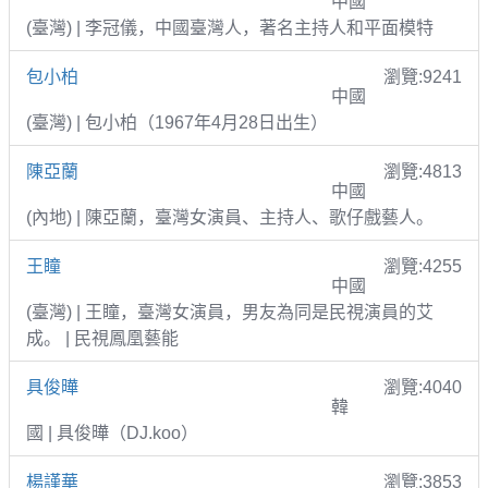
中國
(臺灣) | 李冠儀，中國臺灣人，著名主持人和平面模特
包小柏
瀏覽:9241
中國
(臺灣) | 包小柏（1967年4月28日出生）
陳亞蘭
瀏覽:4813
中國
(內地) | 陳亞蘭，臺灣女演員、主持人、歌仔戲藝人。
王瞳
瀏覽:4255
中國
(臺灣) | 王瞳，臺灣女演員，男友為同是民視演員的艾
成。 | 民視鳳凰藝能
具俊曄
瀏覽:4040
韓
國 | 具俊曄（DJ.koo）
楊謹華
瀏覽:3853