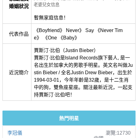
老婆兒女信息
婚姻狀況
暫無家庭信息！
《Boyfriend》 Never》 Say 《Never Tim
代表作品
e》 《One 《Baby》
賈斯汀·比伯（Justin Bieber）
賈斯汀·比伯是Island Records旗下藝人, 是一
名出生於加拿大的男歌手明星。英文名叫做Ju
近況簡介
stin Bieber / 全名Justin Drew Bieber，出生於
1994-03-01，今年年齡是32歲，是十二生肖
中的狗，雙魚座星座。關注最新近況，一起支
持賈斯汀·比伯吧！
熱門明星
李冠儀
瀏覽:12730