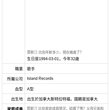
賈斯汀·比伯年齡多少，現在幾歲了？
生日是1994-03-01，今年32歲
職業
歌手
Island Records
所屬公司
血型
A型
出生地
出生於加拿大斯特拉特福，國籍是加拿大
賈斯汀·比伯家庭成員情況，結婚了嗎？父母兄弟和
家庭成員