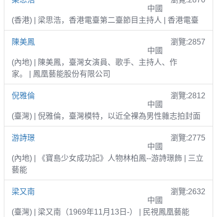
中國
(香港) | 梁思浩，香港電臺第二臺節目主持人 | 香港電臺
陳美鳳
瀏覽:2857
中國
(內地) | 陳美鳳，臺灣女演員、歌手、主持人、作
家。 | 鳳凰藝能股份有限公司
倪雅倫
瀏覽:2812
中國
(臺灣) | 倪雅倫，臺灣模特，以近全裸為男性雜志拍封面
游詩璟
瀏覽:2775
中國
(內地) | 《寶島少女成功記》人物林柏鳳--游詩璟飾 | 三立
藝能
梁又南
瀏覽:2632
中國
(臺灣) | 梁又南（1969年11月13日-） | 民視鳳凰藝能