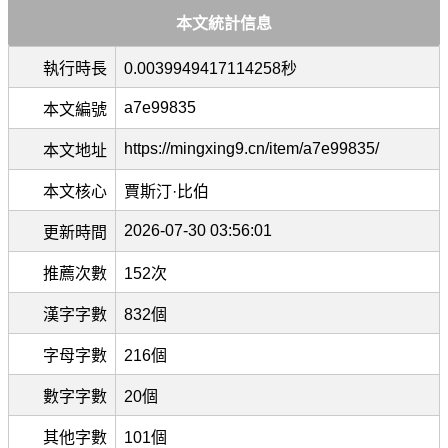
本文統計信息
執行時長
0.0039949417114258秒
a7e99835
本文編號
https://mingxing9.cn/item/a7e99835/
本文地址
本文核心
賈斯汀·比伯
2026-07-30 03:56:01
更新時間
推薦次數
152次
漢字字數
832個
字母字數
216個
數字字數
20個
其他字數
101個