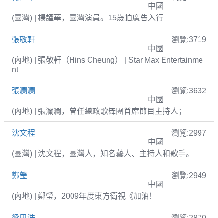
中國
(臺灣) | 楊謹華，臺灣演員。15歲拍廣告入行
張敬軒
瀏覽:3719
中國
(內地) | 張敬軒（Hins Cheung） | Star Max Entertainme
nt
張瀾瀾
瀏覽:3632
中國
(內地) | 張瀾瀾，曾任總政歌舞團首席節目主持人；
沈文程
瀏覽:2997
中國
(臺灣) | 沈文程，臺灣人，知名藝人、主持人和歌手。
鄭瑩
瀏覽:2949
中國
(內地) | 鄭瑩，2009年度東方衛視《加油！
梁思浩
瀏覽:2870