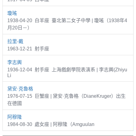
瓊瑤
1938-04-20 白羊座 臺北第二女子中學 | 瓊瑤（1938年4
月20日－）
拉里-戴
1963-12-21 射手座
李志輿
1936-12-04 射手座 上海戲劇學院表演系 | 李志輿(Zhiyu
Li
黛安·克魯格
1976-07-15 巨蟹座 | 黛安·克魯格（DianeKruger）出生
在德國
阿穆隆
1984-08-30 處女座 | 阿穆隆（Amguulan