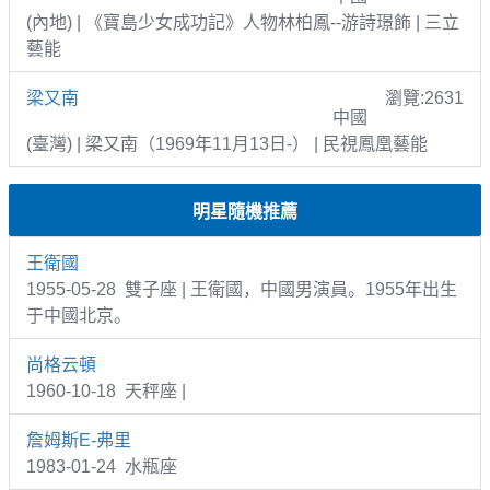
(內地) | 《寶島少女成功記》人物林柏鳳--游詩璟飾 | 三立
藝能
梁又南
瀏覽:2631
中國
(臺灣) | 梁又南（1969年11月13日-） | 民視鳳凰藝能
明星隨機推薦
王衛國
1955-05-28 雙子座 | 王衛國，中國男演員。1955年出生
于中國北京。
尚格云頓
1960-10-18 天秤座 |
詹姆斯E-弗里
1983-01-24 水瓶座