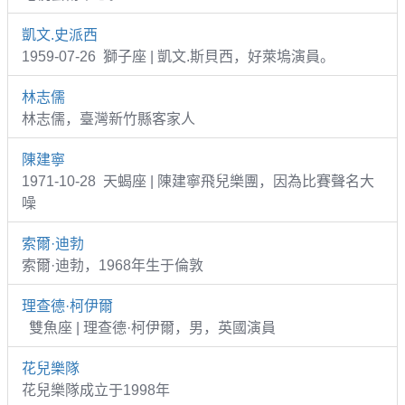
凱文.史派西
1959-07-26 獅子座 | 凱文.斯貝西，好萊塢演員。
林志儒
林志儒，臺灣新竹縣客家人
陳建寧
1971-10-28 天蝎座 | 陳建寧飛兒樂團，因為比賽聲名大
噪
索爾·迪勃
索爾·迪勃，1968年生于倫敦
理查德·柯伊爾
雙魚座 | 理查德·柯伊爾，男，英國演員
花兒樂隊
花兒樂隊成立于1998年