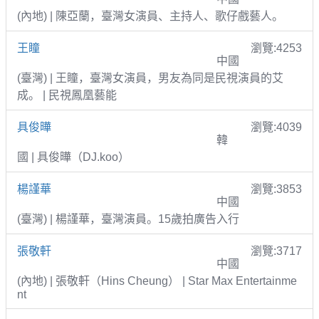
(內地) | 陳亞蘭，臺灣女演員、主持人、歌仔戲藝人。
王瞳
瀏覽:4253
中國
(臺灣) | 王瞳，臺灣女演員，男友為同是民視演員的艾
成。 | 民視鳳凰藝能
具俊曄
瀏覽:4039
韓
國 | 具俊曄（DJ.koo）
楊謹華
瀏覽:3853
中國
(臺灣) | 楊謹華，臺灣演員。15歲拍廣告入行
張敬軒
瀏覽:3717
中國
(內地) | 張敬軒（Hins Cheung） | Star Max Entertainme
nt