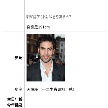
明星薩莎·拜倫·科恩身高多少？
身高是191cm
照片
星座
天蝎座（十二生肖属相：豬）
生日年齡
今年幾歲