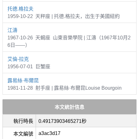
托德.格拉夫
1959-10-22 天秤座 | 托德.格拉夫，出生于美國紐約
江濤
1967-10-26 天蝎座 山東音樂學院 | 江濤（1967年10月2
6日——）
艾倫-拉克
1956-07-01 巨蟹座
露易絲·布爾昆
1981-11-28 射手座 | 露易絲·布爾昆Louise Bourgoin
本文統計信息
執行時長
0.49173903465271秒
a3ac3d17
本文編號