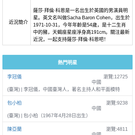
薩莎·拜倫·科恩是一名出生於英國的男演員明
星。英文名叫做Sacha Baron Cohen，出生於
近況簡介
1971-10-31，今年年齡是54歲，是十二生肖
中的豬，天蝎座星座淨身高191cm。關注最新
近況，一起支持薩莎·拜倫·科恩吧！
熱門明星
李冠儀
瀏覽:12725
中國
(臺灣) | 李冠儀，中國臺灣人，著名主持人和平面模特
包小柏
瀏覽:9238
中國
(臺灣) | 包小柏（1967年4月28日出生）
陳亞蘭
瀏覽:4811
中國