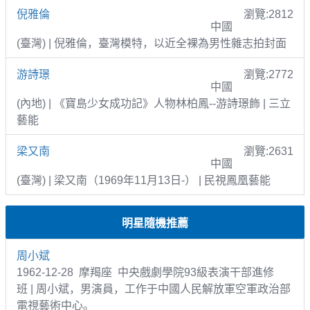
倪雅倫
瀏覽:2812
中國
(臺灣) | 倪雅倫，臺灣模特，以近全裸為男性雜志拍封面
游詩璟
瀏覽:2772
中國
(內地) | 《寶島少女成功記》人物林柏鳳--游詩璟飾 | 三立
藝能
梁又南
瀏覽:2631
中國
(臺灣) | 梁又南（1969年11月13日-） | 民視鳳凰藝能
明星隨機推薦
周小斌
1962-12-28 摩羯座 中央戲劇學院93級表演干部進修
班 | 周小斌，男演員，工作于中國人民解放軍空軍政治部
電視藝術中心。