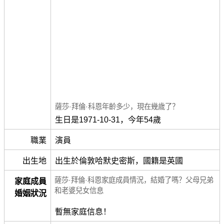
薩莎·拜倫·科恩年齡多少，現在幾歲了？
生日是1971-10-31，今年54歲
職業
演員
出生地
出生於倫敦哈默史密斯，國籍是英國
薩莎·拜倫·科恩家庭成員情況，結婚了嗎？父母兄弟
家庭成員
和老婆兒女信息
婚姻狀況
暫無家庭信息！