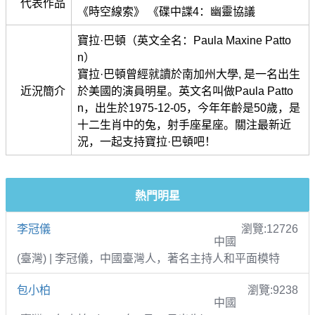
代表作品
《時空線索》 《碟中諜4：幽靈協議
寶拉·巴頓（英文全名：Paula Maxine Patto
n）
寶拉·巴頓曾經就讀於南加州大學, 是一名出生
近況簡介
於美國的演員明星。英文名叫做Paula Patto
n，出生於1975-12-05，今年年齡是50歲，是
十二生肖中的兔，射手座星座。關注最新近
況，一起支持寶拉·巴頓吧！
熱門明星
李冠儀
瀏覽:12726
中國
(臺灣) | 李冠儀，中國臺灣人，著名主持人和平面模特
包小柏
瀏覽:9238
中國