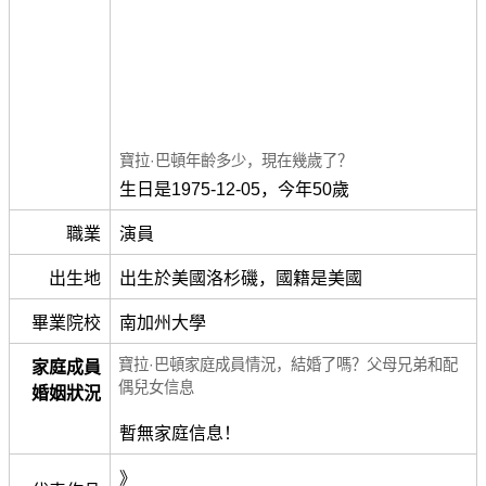
寶拉·巴頓年齡多少，現在幾歲了？
生日是1975-12-05，今年50歲
職業
演員
出生地
出生於美國洛杉磯，國籍是美國
畢業院校
南加州大學
寶拉·巴頓家庭成員情況，結婚了嗎？父母兄弟和配
家庭成員
偶兒女信息
婚姻狀況
暫無家庭信息！
》