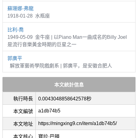
蘇珊娜-弗龍
1918-01-28 水瓶座
比利-喬
1949-05-09 金牛座 | 以Piano Man一曲成名的Billy Joel
是流行音樂黃金時期的巨星之一
郭廣平
解放軍藝術學院戲劇系 | 郭廣平，是安徽合肥人
本文統計信息
執行時長
0.0043048858642578秒
a1db74b5
本文編號
https://mingxing9.cn/item/a1db74b5/
本文地址
本文核心
寶拉·巴頓