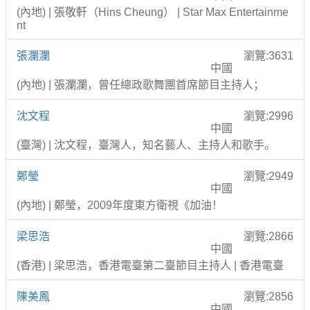
(內地) | 張敬軒（Hins Cheung） | Star Max Entertainme
nt
張瀾瀾
瀏覽:3631
中國
(內地) | 張瀾瀾，曾任總政歌舞團首席節目主持人；
沈文程
瀏覽:2996
中國
(臺灣) | 沈文程，臺灣人，知名藝人、主持人和歌手。
鄭瑩
瀏覽:2949
中國
(內地) | 鄭瑩，2009年度東方衛視《加油！
梁思浩
瀏覽:2866
中國
(香港) | 梁思浩，香港電臺第二臺節目主持人 | 香港電臺
陳美鳳
瀏覽:2856
中國