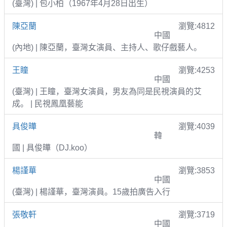
(臺灣) | 包小柏（1967年4月28日出生）
陳亞蘭
瀏覽:4812
中國
(內地) | 陳亞蘭，臺灣女演員、主持人、歌仔戲藝人。
王瞳
瀏覽:4253
中國
(臺灣) | 王瞳，臺灣女演員，男友為同是民視演員的艾
成。 | 民視鳳凰藝能
具俊曄
瀏覽:4039
韓
國 | 具俊曄（DJ.koo）
楊謹華
瀏覽:3853
中國
(臺灣) | 楊謹華，臺灣演員。15歲拍廣告入行
張敬軒
瀏覽:3719
中國