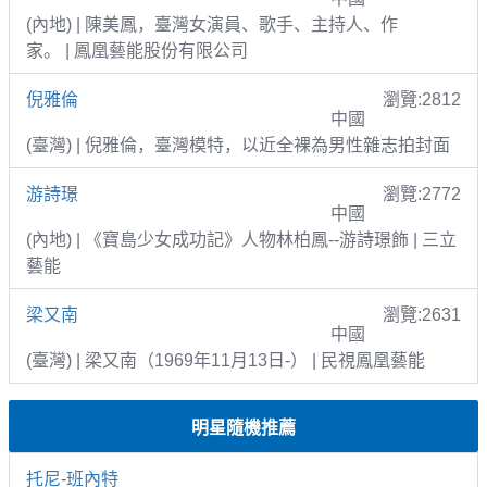
(內地) | 陳美鳳，臺灣女演員、歌手、主持人、作
家。 | 鳳凰藝能股份有限公司
倪雅倫
瀏覽:2812
中國
(臺灣) | 倪雅倫，臺灣模特，以近全裸為男性雜志拍封面
游詩璟
瀏覽:2772
中國
(內地) | 《寶島少女成功記》人物林柏鳳--游詩璟飾 | 三立
藝能
梁又南
瀏覽:2631
中國
(臺灣) | 梁又南（1969年11月13日-） | 民視鳳凰藝能
明星隨機推薦
托尼-班內特