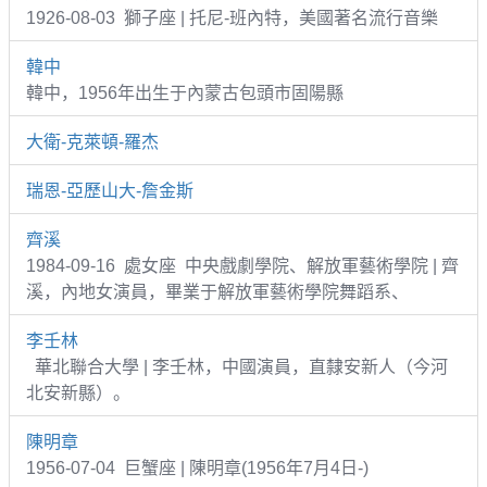
1926-08-03 獅子座 | 托尼-班內特，美國著名流行音樂
韓中
韓中，1956年出生于內蒙古包頭市固陽縣
大衛-克萊頓-羅杰
瑞恩-亞歷山大-詹金斯
齊溪
1984-09-16 處女座 中央戲劇學院、解放軍藝術學院 | 齊
溪，內地女演員，畢業于解放軍藝術學院舞蹈系、
李壬林
華北聯合大學 | 李壬林，中國演員，直隸安新人（今河
北安新縣）。
陳明章
1956-07-04 巨蟹座 | 陳明章(1956年7月4日-)