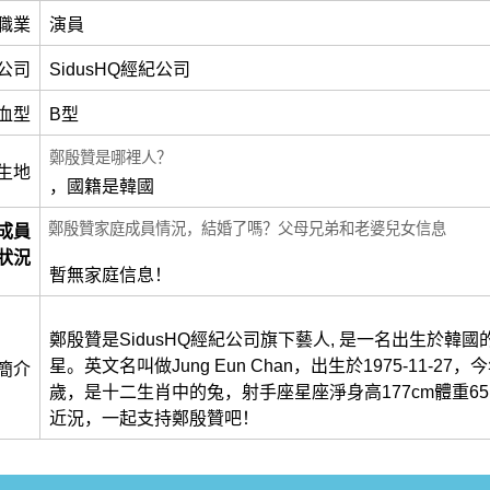
職業
演員
公司
SidusHQ經紀公司
血型
B型
鄭殷贊是哪裡人？
生地
，國籍是韓國
鄭殷贊家庭成員情況，結婚了嗎？父母兄弟和老婆兒女信息
成員
狀況
暫無家庭信息！
鄭殷贊是SidusHQ經紀公司旗下藝人, 是一名出生於韓
星。英文名叫做Jung Eun Chan，出生於1975-11-27，
簡介
歲，是十二生肖中的兔，射手座星座淨身高177cm體重65
近況，一起支持鄭殷贊吧！