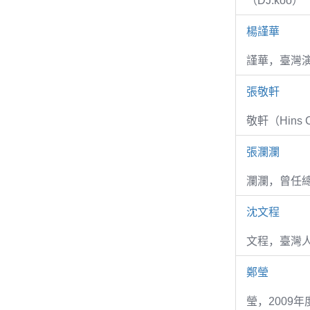
（DJ.koo）
楊謹華
謹華，臺灣演
張敬軒
敬軒（Hins Ch
張瀾瀾
瀾瀾，曾任
沈文程
文程，臺灣
鄭瑩
瑩，2009