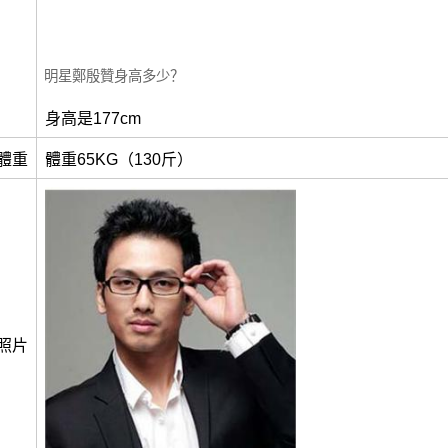
明星鄭殷贊身高多少？
身高是177cm
體重
體重65KG（130斤）
照片