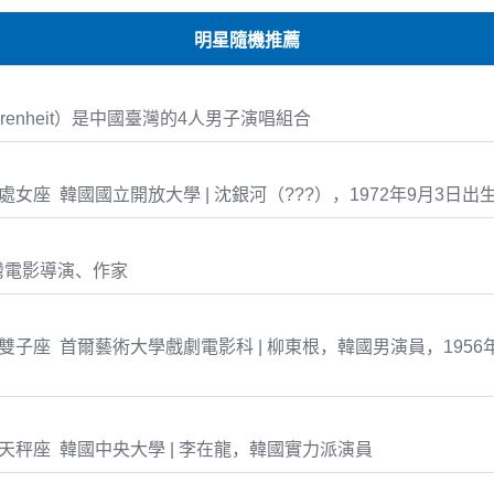
明星隨機推薦
renheit）是中國臺灣的4人男子演唱組合
-03 處女座 韓國國立開放大學 | 沈銀河（???），1972年9月3日出
灣電影導演、作家
-18 雙子座 首爾藝術大學戲劇電影科 | 柳東根，韓國男演員，1956
-24 天秤座 韓國中央大學 | 李在龍，韓國實力派演員