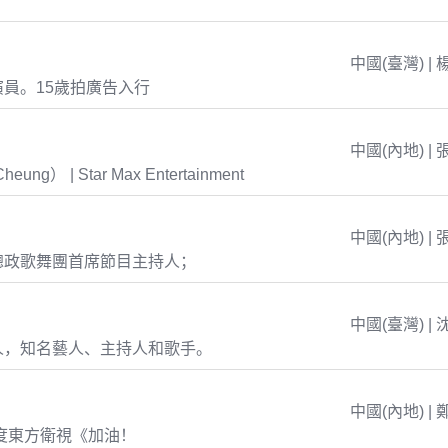
中國(臺灣) | 
員。15歲拍廣告入行
中國(內地) | 
eung） | Star Max Entertainment
中國(內地) | 
總政歌舞團首席節目主持人；
中國(臺灣) | 
人，知名藝人、主持人和歌手。
中國(內地) | 
年度東方衛視《加油！