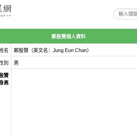
鄭殷贊個人資料
姓名
鄭殷贊（英文名：Jung Eun Chan）
性別
男
殷贊
身高