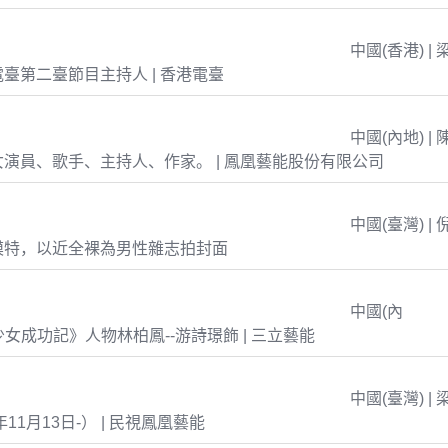
中國(香港) | 
臺第二臺節目主持人 | 香港電臺
中國(內地) | 
演員、歌手、主持人、作家。 | 鳳凰藝能股份有限公司
中國(臺灣) | 
模特，以近全裸為男性雜志拍封面
中國(內
島少女成功記》人物林柏鳳--游詩璟飾 | 三立藝能
中國(臺灣) | 
年11月13日-） | 民視鳳凰藝能