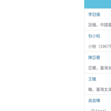
李冠儀
冠儀，中國
包小柏
小柏（1967
陳亞蘭
亞蘭，臺灣
王瞳
瞳，臺灣女演
具俊曄