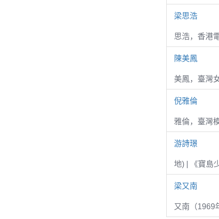
梁思浩
思浩，香港電
陳美鳳
美鳳，臺灣女
倪雅倫
雅倫，臺灣
游詩璟
地) | 《寶
梁又南
又南（1969