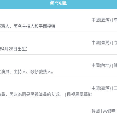
熱門明星
中國(臺灣) | 
臺灣人，著名主持人和平面模特
中國(臺灣) | 
年4月28日出生）
中國(內地) | 
女演員、主持人、歌仔戲藝人。
中國(臺灣) | 
員，男友為同是民視演員的艾成。 | 民視鳳凰藝能
韓國 | 具俊曄