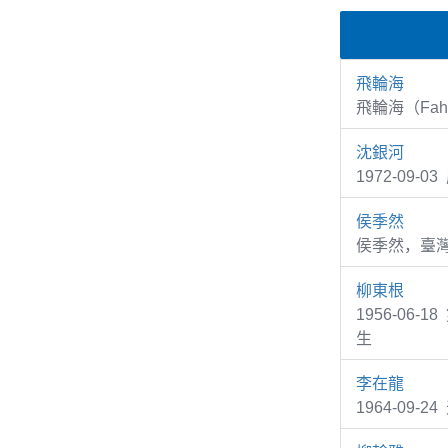
飛輪海
飛輪海（Fah
沈銀河
1972-09
侯季然
侯季然，臺
柳東根
1956-06
生
李在龍
1964-09