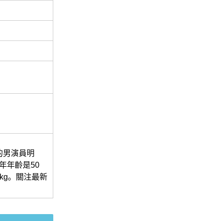
國的男演員明
今年年齡是50
kg。關注最新