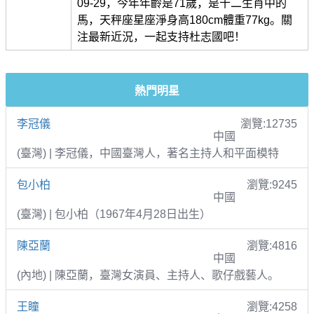
09-29，今年年齡是71歲，是十二生肖中的
馬，天秤座星座淨身高180cm體重77kg。關
注最新近況，一起支持杜志國吧！
熱門明星
李冠儀
瀏覽:12735
中國
(臺灣) | 李冠儀，中國臺灣人，著名主持人和平面模特
包小柏
瀏覽:9245
中國
(臺灣) | 包小柏（1967年4月28日出生）
陳亞蘭
瀏覽:4816
中國
(內地) | 陳亞蘭，臺灣女演員、主持人、歌仔戲藝人。
王瞳
瀏覽:4258