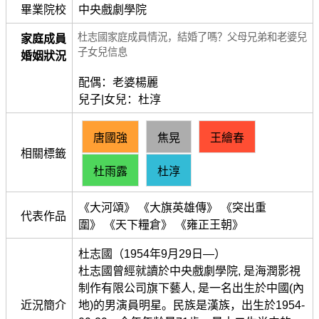
畢業院校
中央戲劇學院
杜志國家庭成員情況，結婚了嗎？父母兄弟和老婆兒
家庭成員
子女兒信息
婚姻狀況
配偶：老婆楊麗
兒子|女兒：杜淳
唐國強
焦晃
王繪春
相關標籤
杜雨露
杜淳
《大河頌》 《大旗英雄傳》 《突出重
代表作品
圍》 《天下糧倉》 《雍正王朝》
杜志國（1954年9月29日—）
杜志國曾經就讀於中央戲劇學院, 是海潤影視
制作有限公司旗下藝人, 是一名出生於中國(內
近況簡介
地)的男演員明星。民族是漢族，出生於1954-