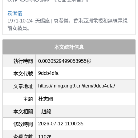
袁潔儀
1971-10-24 天蝎座 | 袁潔儀，香港亞洲電視和無線電視
前女藝員。
本文統計信息
執行時間
0.0030529499053955秒
9dcb4dfa
本文代號
https://mingxing9.cn/item/9dcb4dfa/
文章地址
主題
杜志國
本文相關
趙毅
2026-07-12 11:00:35
修改時間
查看次數
110次