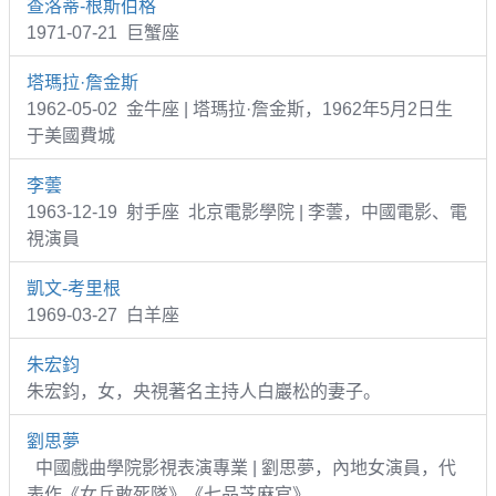
查洛蒂-根斯伯格
1971-07-21 巨蟹座
塔瑪拉·詹金斯
1962-05-02 金牛座 | 塔瑪拉·詹金斯，1962年5月2日生
于美國費城
李蕓
1963-12-19 射手座 北京電影學院 | 李蕓，中國電影、電
視演員
凱文-考里根
1969-03-27 白羊座
朱宏鈞
朱宏鈞，女，央視著名主持人白巖松的妻子。
劉思夢
中國戲曲學院影視表演專業 | 劉思夢，內地女演員，代
表作《女兵敢死隊》《七品芝麻官》。