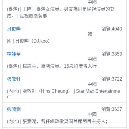
中國
(臺灣) | 王瞳，臺灣女演員，男友為同是民視演員的艾
成。 | 民視鳳凰藝能
具俊曄
瀏覽:4040
韓
國 | 具俊曄（DJ.koo）
楊謹華
瀏覽:3853
中國
(臺灣) | 楊謹華，臺灣演員。15歲拍廣告入行
張敬軒
瀏覽:3722
中國
(內地) | 張敬軒（Hins Cheung） | Star Max Entertainme
nt
張瀾瀾
瀏覽:3637
中國
(內地) | 張瀾瀾，曾任總政歌舞團首席節目主持人；