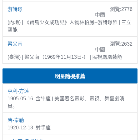
游詩璟
瀏覽:2776
中國
(內地) | 《寶島少女成功記》人物林柏鳳--游詩璟飾 | 三立
藝能
梁又南
瀏覽:2632
中國
(臺灣) | 梁又南（1969年11月13日-） | 民視鳳凰藝能
明星隨機推薦
亨利-方達
1905-05-16 金牛座 | 美國著名電影、電視、舞臺劇演
員。
唐-泰勒
1920-12-13 射手座