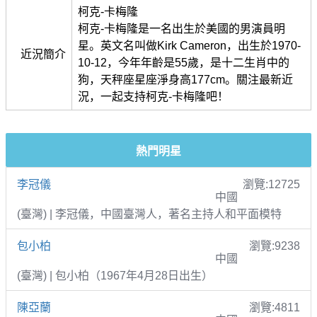
柯克-卡梅隆
柯克-卡梅隆是一名出生於美國的男演員明
星。英文名叫做Kirk Cameron，出生於1970-
近況簡介
10-12，今年年齡是55歲，是十二生肖中的
狗，天秤座星座淨身高177cm。關注最新近
況，一起支持柯克-卡梅隆吧！
熱門明星
李冠儀
瀏覽:12725
中國
(臺灣) | 李冠儀，中國臺灣人，著名主持人和平面模特
包小柏
瀏覽:9238
中國
(臺灣) | 包小柏（1967年4月28日出生）
陳亞蘭
瀏覽:4811