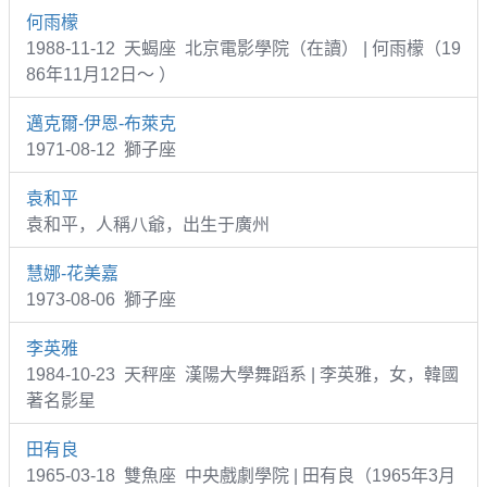
何雨檬
1988-11-12 天蝎座 北京電影學院（在讀） | 何雨檬（19
86年11月12日～ ）
邁克爾-伊恩-布萊克
1971-08-12 獅子座
袁和平
袁和平，人稱八爺，出生于廣州
慧娜-花美嘉
1973-08-06 獅子座
李英雅
1984-10-23 天秤座 漢陽大學舞蹈系 | 李英雅，女，韓國
著名影星
田有良
1965-03-18 雙魚座 中央戲劇學院 | 田有良（1965年3月