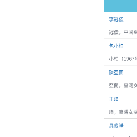
李冠儀
冠儀，中國
包小柏
小柏（1967
陳亞蘭
亞蘭，臺灣
王瞳
瞳，臺灣女演
具俊曄