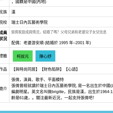
，國籍是中國(內地)
民族
漢
院校
瑞士日內瓦藝術學院
張倩家庭成員情況，結婚了嗎？父母兄弟和老婆兒子女兒信息
成員
狀況
配偶：老婆游安順 (結婚於 1995 年–2001 年)
標籤
柯叔元
陳心妤
作品
【與時尚同居】【財色陷阱】【心語】
張倩，演員、歌手、平面模特
張倩曾經就讀於瑞士日內瓦藝術學院, 是一名出生於中國(
簡介
編劇明星。英文名叫做brigitte，民族是漢，出生於1964-1
齡是61歲，。關注最新近況，一起支持張倩吧！