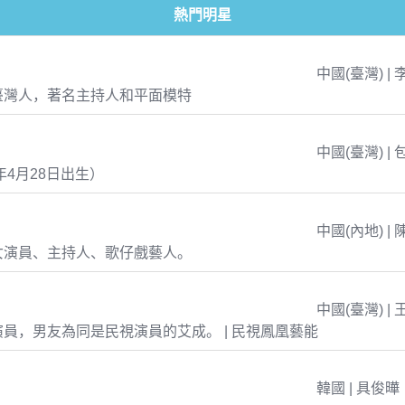
熱門明星
中國(臺灣) | 
臺灣人，著名主持人和平面模特
中國(臺灣) | 
年4月28日出生）
中國(內地) | 
女演員、主持人、歌仔戲藝人。
中國(臺灣) | 
員，男友為同是民視演員的艾成。 | 民視鳳凰藝能
韓國 | 具俊曄