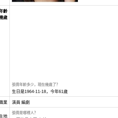
年齡
幾歲
張倩年齡多少，現在幾歲了？
生日是1964-11-18，今年61歲
職業
演員 編劇
張倩是哪裡人？
生地