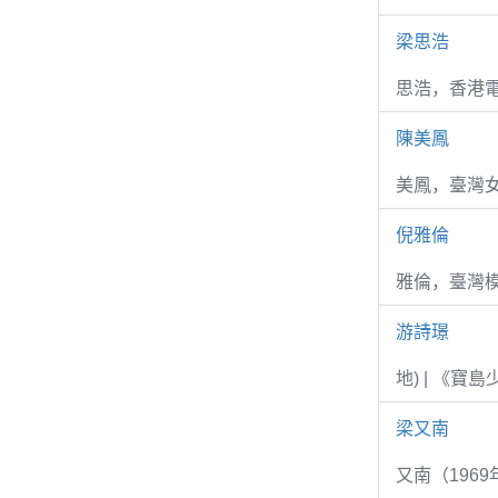
梁思浩
思浩，香港電
陳美鳳
美鳳，臺灣女
倪雅倫
雅倫，臺灣
游詩璟
地) | 《寶
梁又南
又南（1969