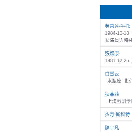
芙蕾達-平托
1984-10-1
女演員與時
張穎康
1981-12-2
白雪云
水瓶座 北京
狄菲菲
上海戲劇學院
杰奇-斯科特
陳宇凡