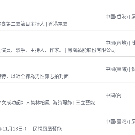
中國(香港) | 
臺第二臺節目主持人 | 香港電臺
中國(內地) | 
演員、歌手、主持人、作家。 | 鳳凰藝能股份有限公司
中國(臺灣) | 
模特，以近全裸為男性雜志拍封面
中國(內
島少女成功記》人物林柏鳳--游詩璟飾 | 三立藝能
中國(臺灣) | 
年11月13日-） | 民視鳳凰藝能