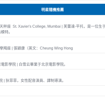
明星隨機推薦
8 天秤座 St. Xavier's College, Mumbai | 芙蕾達-平托，是
裝模特。
6 摩羯座 | 張穎康（英文：Cheung Wing Hong
電影學院 | 白雪云畢業于北京電影學院。
 | 狄菲菲，女性配音演員、譯制導演。