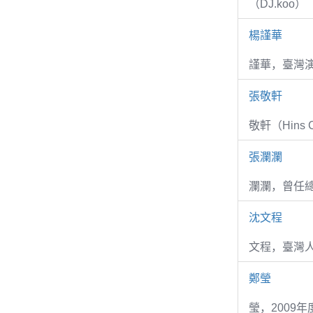
（DJ.koo）
楊謹華
謹華，臺灣演
張敬軒
敬軒（Hins Ch
張瀾瀾
瀾瀾，曾任
沈文程
文程，臺灣
鄭瑩
瑩，2009