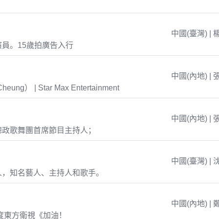
中國(臺灣) | 
員。15歲拍廣告入行
中國(內地) | 
eung） | Star Max Entertainment
中國(內地) | 
總政歌舞團首席節目主持人；
中國(臺灣) | 
人，知名藝人、主持人和歌手。
中國(內地) | 
年度東方衛視《加油！