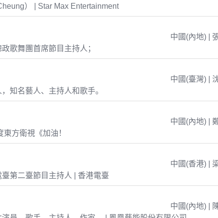
eung） | Star Max Entertainment
中國(內地) | 
總政歌舞團首席節目主持人；
中國(臺灣) | 
人，知名藝人、主持人和歌手。
中國(內地) | 
年度東方衛視《加油！
中國(香港) | 
臺第二臺節目主持人 | 香港電臺
中國(內地) | 
演員、歌手、主持人、作家。 | 鳳凰藝能股份有限公司