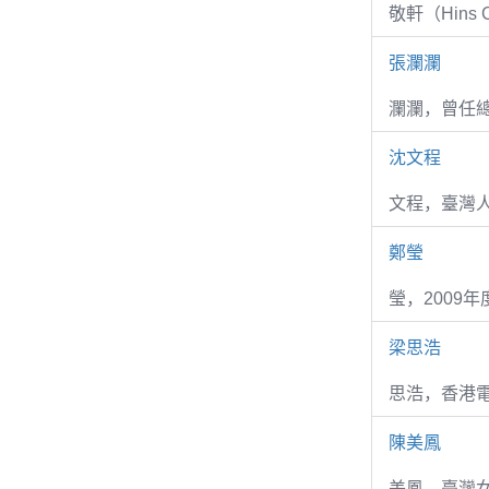
敬軒（Hins Ch
張瀾瀾
瀾瀾，曾任
沈文程
文程，臺灣
鄭瑩
瑩，2009
梁思浩
思浩，香港電
陳美鳳
美鳳，臺灣女