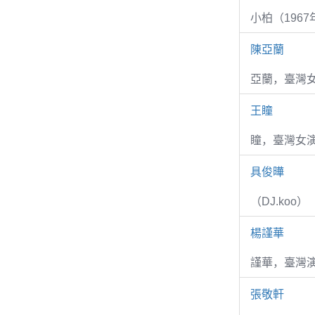
小柏（1967
陳亞蘭
亞蘭，臺灣
王瞳
瞳，臺灣女演
具俊曄
（DJ.koo）
楊謹華
謹華，臺灣演
張敬軒