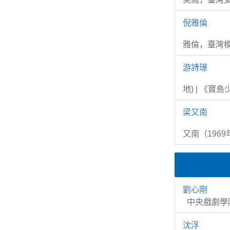
倪雅倫
雅倫，臺灣
游詩璟
地) | 《寶
梁又南
又南（1969
劉心剛
中央戲劇學院
沈浮