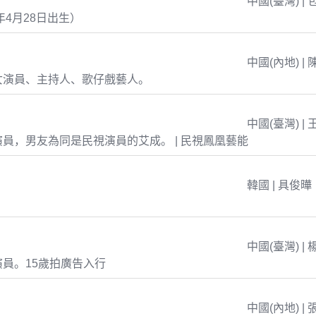
中國(臺灣) | 
年4月28日出生）
中國(內地) | 
女演員、主持人、歌仔戲藝人。
中國(臺灣) | 
員，男友為同是民視演員的艾成。 | 民視鳳凰藝能
韓國 | 具俊曄
中國(臺灣) | 
員。15歲拍廣告入行
中國(內地) | 