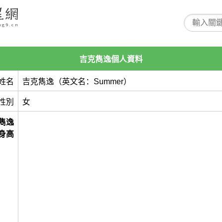
吉克雋逸個人資料
姓名
吉克雋逸（英文名：Summer）
性別
女
雋逸
身高