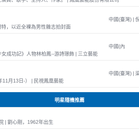
中國(臺灣) | 
模特，以近全裸為男性雜志拍封面
中國(內
島少女成功記》人物林柏鳳--游詩璟飾 | 三立藝能
中國(臺灣) | 
年11月13日-） | 民視鳳凰藝能
明星隨機推薦
 | 劉心剛，1962年出生