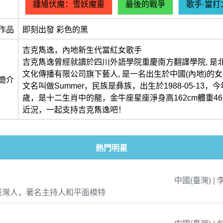
鍾馗伏魔：雪妖魔靈
最後的戰爭
歌手·當打
作品
即刻出發 彩色的黑
吉克雋逸，內地新生代當紅女歌手
吉克雋逸曾經就讀於四川外語學院重慶南方翻譯學院, 是
文化傳播有限公司旗下藝人, 是一名出生於中國(內地)的
簡介
文名叫做Summer，民族是彝族，出生於1988-05-13，
歲，是十二生肖中的龍，金牛座星座淨身高162cm體重46
近況，一起支持吉克雋逸吧！
熱門明星
中國(臺灣) | 
臺灣人，著名主持人和平面模特