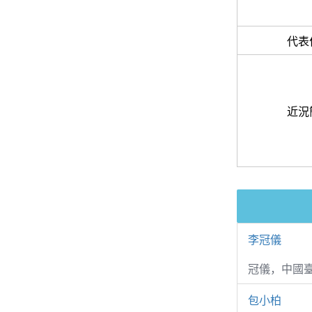
代表
近況
李冠儀
冠儀，中國
包小柏