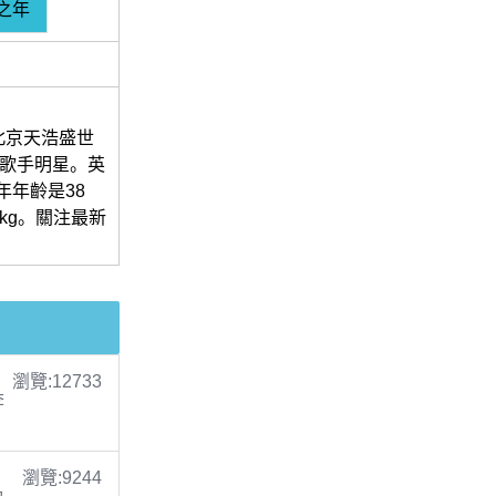
之年
北京天浩盛世
女歌手明星。英
今年年齡是38
kg。關注最新
瀏覽:12733
李
瀏覽:9244