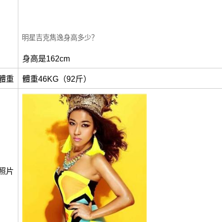
明星吉克雋逸身高多少？
身高是162cm
體重
體重46KG（92斤）
照片