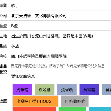
職業
歌手
公司
北京天浩盛世文化傳播有限公司
血型
B型
生地
出生於四川省涼山州甘洛縣，國籍是中國(內地)
民族
彝族
院校
四川外語學院重慶南方翻譯學院
吉克雋逸家庭成員情況，結婚了嗎？父母兄弟和老公兒女信息
成員
狀況
暫無家庭信息！
周筆暢
袁婭維
張碧晨
黃霄雲
吳
標籤
出發吧！從T‑HOUS...
叮咯嚨咚嗆