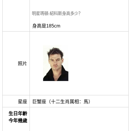
明星瑪頓-紹科斯身高多少？
身高是185cm
照片
星座
巨蟹座（十二生肖属相：馬）
生日年齡
今年幾歲