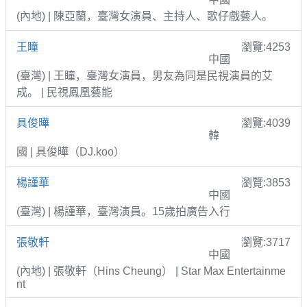
(內地) | 陳亞蘭，臺灣女演員、主持人、歌仔戲藝人。
王瞳
瀏覽:4253
中國
(臺灣) | 王瞳，臺灣女演員，男友為同是民視演員的艾
成。 | 民視鳳凰藝能
具俊曄
瀏覽:4039
韓
國 | 具俊曄（DJ.koo）
楊謹華
瀏覽:3853
中國
(臺灣) | 楊謹華，臺灣演員。15歲拍廣告入行
張敬軒
瀏覽:3717
中國
(內地) | 張敬軒（Hins Cheung） | Star Max Entertainme
nt