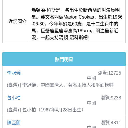
瑪頓-紹科斯是一名出生於新西蘭的男演員明
星。英文名叫做Marton Csokas，出生於1966
近況簡介
-06-30，今年年齡是60歲，是十二生肖中的
馬，巨蟹座星座淨身高185cm。關注最新近
況，一起支持瑪頓-紹科斯吧！
熱門明星
李冠儀
瀏覽:12725
中國
(臺灣) | 李冠儀，中國臺灣人，著名主持人和平面模特
包小柏
瀏覽:9238
中國
(臺灣) | 包小柏（1967年4月28日出生）
陳亞蘭
瀏覽:4811
中國