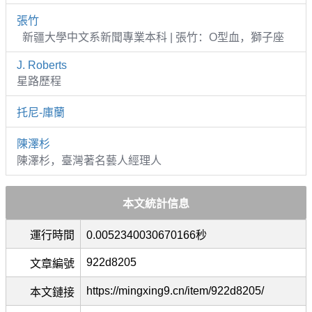
張竹
新疆大學中文系新聞專業本科 | 張竹：O型血，獅子座
J. Roberts
星路歷程
托尼-庫蘭
陳澤杉
陳澤杉，臺灣著名藝人經理人
本文統計信息
運行時間
0.0052340030670166秒
922d8205
文章編號
https://mingxing9.cn/item/922d8205/
本文鏈接