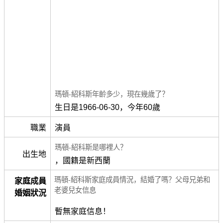
瑪頓-紹科斯年齡多少，現在幾歲了？
生日是1966-06-30，今年60歲
職業
演員
瑪頓-紹科斯是哪裡人？
出生地
，國籍是新西蘭
瑪頓-紹科斯家庭成員情況，結婚了嗎？父母兄弟和
家庭成員
老婆兒女信息
婚姻狀況
暫無家庭信息！