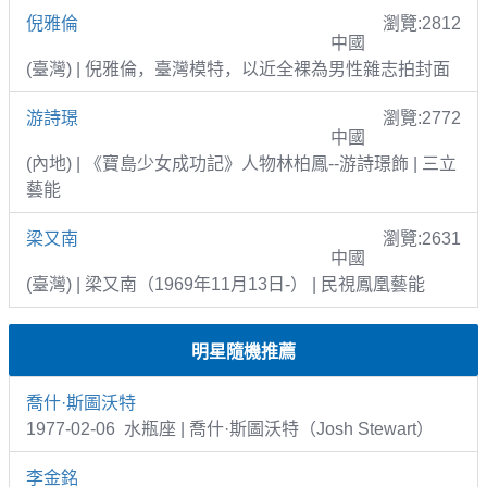
倪雅倫
瀏覽:2812
中國
(臺灣) | 倪雅倫，臺灣模特，以近全裸為男性雜志拍封面
游詩璟
瀏覽:2772
中國
(內地) | 《寶島少女成功記》人物林柏鳳--游詩璟飾 | 三立
藝能
梁又南
瀏覽:2631
中國
(臺灣) | 梁又南（1969年11月13日-） | 民視鳳凰藝能
明星隨機推薦
喬什·斯圖沃特
1977-02-06 水瓶座 | 喬什·斯圖沃特（Josh Stewart）
李金銘