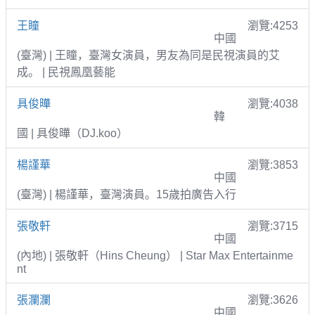
王瞳
瀏覽:4253
中國
(臺灣) | 王瞳，臺灣女演員，男友為同是民視演員的艾
成。 | 民視鳳凰藝能
具俊曄
瀏覽:4038
韓
國 | 具俊曄（DJ.koo）
楊謹華
瀏覽:3853
中國
(臺灣) | 楊謹華，臺灣演員。15歲拍廣告入行
張敬軒
瀏覽:3715
中國
(內地) | 張敬軒（Hins Cheung） | Star Max Entertainme
nt
張瀾瀾
瀏覽:3626
中國