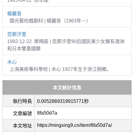
1965-04-12 白羊座
楊麗音
國光藝校戲劇科 | 楊麗音（1963年－）
忽那汐里
1992-12-22 摩羯座 | 忽那汐里90后國民美少女擁有澳洲
和日本雙重國籍
木心
上海美術專科學校 | 木心 1927年生于浙江桐鄉。
本文統計信息
執行時長
0.0052869319915771秒
8fa50d7a
文章編號
https://mingxing9.cn/item/8fa50d7a/
本文地址