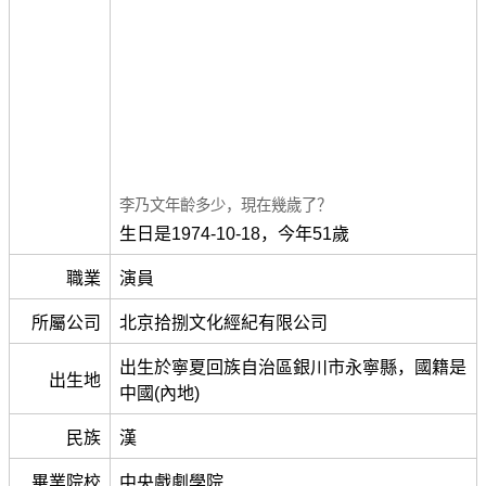
李乃文年齡多少，現在幾歲了？
生日是1974-10-18，今年51歲
職業
演員
所屬公司
北京拾捌文化經紀有限公司
出生於寧夏回族自治區銀川市永寧縣，國籍是
出生地
中國(內地)
民族
漢
畢業院校
中央戲劇學院