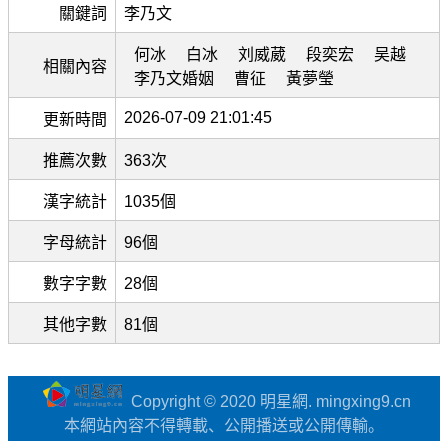
關鍵詞
李乃文
何冰
白冰
刘威葳
段奕宏
吴越
相關內容
李乃文婚姻
曹征
黃夢瑩
2026-07-09 21:01:45
更新時間
推薦次數
363次
漢字統計
1035個
字母統計
96個
數字字數
28個
其他字數
81個
Copyright © 2020 明星網. mingxing9.cn
本網站內容不得轉載、公開播送或公開傳輸。