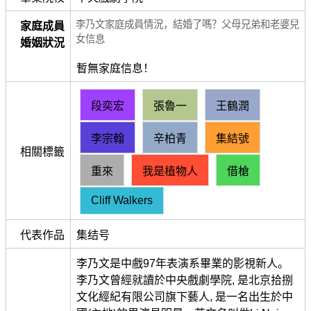
李乃文家庭成員情況，結婚了嗎？父母兄弟和老婆兒
家庭成員
女信息
婚姻狀況
暫無家庭信息！
段奕宏
張魯一
王鶴潤
李宗翰
辛柏青
集結號
相關標籤
重來
我是植物人
借槍
Cliff Walkers
代表作品
集结号
李乃文是中戲97年表演系畢業的影視新人。
李乃文曾經就讀於中央戲劇學院, 是北京拾捌
文化經紀有限公司旗下藝人, 是一名出生於中