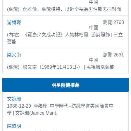
中國
(臺灣) | 倪雅倫，臺灣模特，以近全裸為男性雜志拍封面
游詩璟
瀏覽:2768
中國
(內地) | 《寶島少女成功記》人物林柏鳳--游詩璟飾 | 三立
藝能
梁又南
瀏覽:2631
中國
(臺灣) | 梁又南（1969年11月13日-） | 民視鳳凰藝能
明星隨機推薦
文詠珊
1988-12-29 摩羯座 中學時代--紡織學會美國商會中
學 | 文詠珊(Janice Man),
陳道明