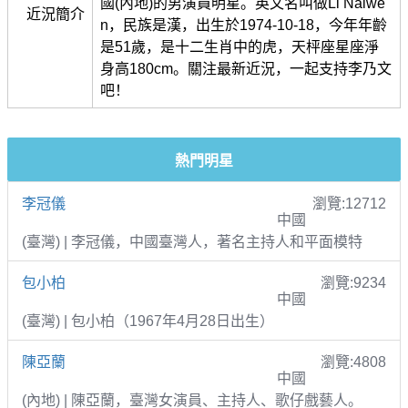
國(內地)的男演員明星。英文名叫做Li Naiwe
近況簡介
n，民族是漢，出生於1974-10-18，今年年齡
是51歲，是十二生肖中的虎，天枰座星座淨
身高180cm。關注最新近況，一起支持李乃文
吧！
熱門明星
李冠儀
瀏覽:12712
中國
(臺灣) | 李冠儀，中國臺灣人，著名主持人和平面模特
包小柏
瀏覽:9234
中國
(臺灣) | 包小柏（1967年4月28日出生）
陳亞蘭
瀏覽:4808
中國
(內地) | 陳亞蘭，臺灣女演員、主持人、歌仔戲藝人。