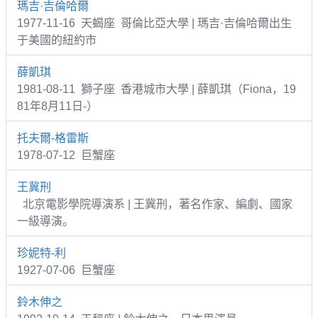
瑪吉·吉倫哈爾
1977-11-16 天蝎座 哥倫比亞大學 | 瑪吉·吉倫哈爾出生
于美國的紐約市
薛凱琪
1981-08-11 獅子座 香港城市大學 | 薛凱琪（Fiona，19
81年8月11日-）
托夫爾-格雷斯
1978-07-12 巨蟹座
王冀刑
北京電影學院導演系 | 王冀刑，著名作家、編劇、國家
一級導演。
珍妮特-利
1927-07-06 巨蟹座
鈴木伸之