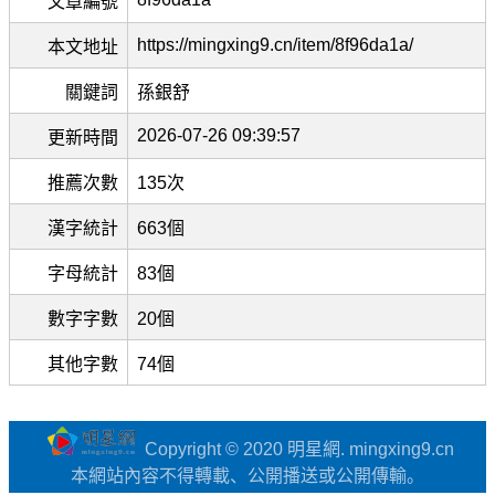
文章編號
https://mingxing9.cn/item/8f96da1a/
本文地址
關鍵詞
孫銀舒
2026-07-26 09:39:57
更新時間
推薦次數
135次
漢字統計
663個
字母統計
83個
數字字數
20個
其他字數
74個
Copyright © 2020 明星網. mingxing9.cn
本網站內容不得轉載、公開播送或公開傳輸。