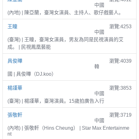
中國
(內地) | 陳亞蘭，臺灣女演員、主持人、歌仔戲藝人。
王瞳
瀏覽:4253
中國
(臺灣) | 王瞳，臺灣女演員，男友為同是民視演員的艾
成。 | 民視鳳凰藝能
具俊曄
瀏覽:4039
韓
國 | 具俊曄（DJ.koo）
楊謹華
瀏覽:3853
中國
(臺灣) | 楊謹華，臺灣演員。15歲拍廣告入行
張敬軒
瀏覽:3719
中國
(內地) | 張敬軒（Hins Cheung） | Star Max Entertainme
nt