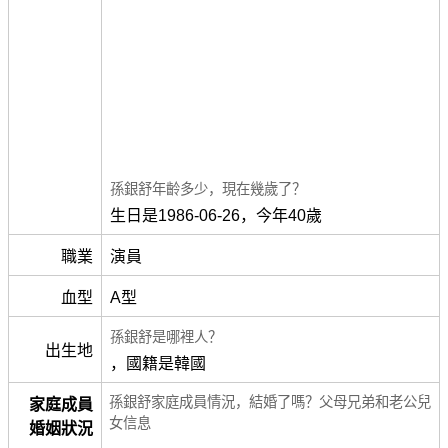
孫銀舒年齡多少，現在幾歲了？
生日是1986-06-26，今年40歲
職業
演員
血型
A型
孫銀舒是哪裡人？
出生地
，國籍是韓國
孫銀舒家庭成員情況，結婚了嗎？父母兄弟和老公兒
家庭成員
女信息
婚姻狀況