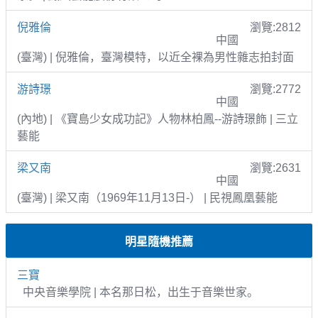
倪雅倫
瀏覽:2812
中國
(臺灣) | 倪雅倫，臺灣模特，以近全裸為男性雜志拍封面
游詩璟
瀏覽:2772
中國
(內地) | 《寶島少女成功記》人物林柏鳳--游詩璟飾 | 三立
藝能
梁又南
瀏覽:2631
中國
(臺灣) | 梁又南（1969年11月13日-） | 民視鳳凰藝能
明星隨機推薦
三寶
中央音樂學院 | 本名那日松，出生于音樂世家。