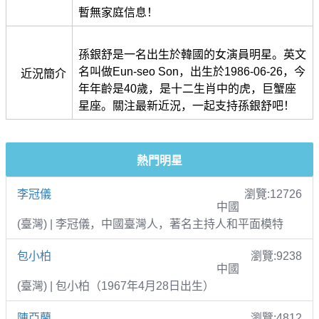
暫無家庭信息！
孫銀舒是一名出生於韓國的女演員明星。英文
名叫做Eun-seo Son，出生於1986-06-26，今
近況簡介
年年齡是40歲，是十二生肖中的虎，巨蟹座
星座。關注最新近況，一起支持孫銀舒吧！
熱門明星
李冠儀
瀏覽:12726
中國
(臺灣) | 李冠儀，中國臺灣人，著名主持人和平面模特
包小柏
瀏覽:9238
中國
(臺灣) | 包小柏（1967年4月28日出生）
陳亞蘭
瀏覽:4812