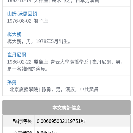
1992-10-14 天秤座 | 鈴木伸之，日本男演員
山姆-沃思因頓
1976-08-02 獅子座
楊大鵬
楊大鵬，男，1978年5月出生。
崔丹尼爾
1986-02-22 雙魚座 青云大學廣播學系 | 崔丹尼爾，男，
是一名韓國的演員。
孫勇
北京廣播學院 | 孫勇，男，漢族，中共黨員
本文統計信息
執行時長
0.006695032119751秒
8f96da1a