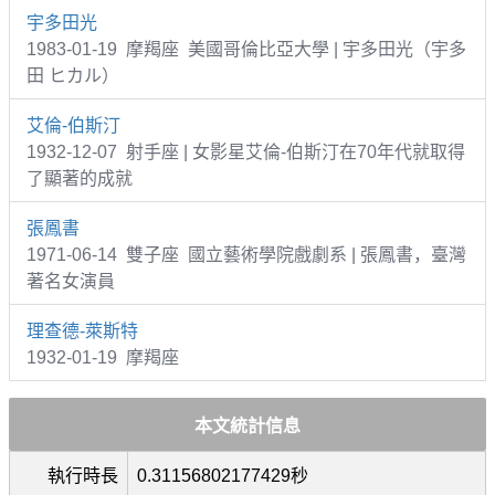
宇多田光
1983-01-19 摩羯座 美國哥倫比亞大學 | 宇多田光（宇多
田 ヒカル）
艾倫-伯斯汀
1932-12-07 射手座 | 女影星艾倫-伯斯汀在70年代就取得
了顯著的成就
張鳳書
1971-06-14 雙子座 國立藝術學院戲劇系 | 張鳳書，臺灣
著名女演員
理查德-萊斯特
1932-01-19 摩羯座
本文統計信息
執行時長
0.31156802177429秒