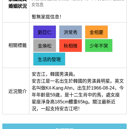
女信息
婚姻狀況
暫無家庭信息！
劉亞仁
洪常秀
金相慶
相關標籤
金煥松
秋相微
少年不哭
生活的發現
安吉江，韓國男演員。
安吉江是一名出生於韓國的男演員明星。英文
名叫做Kil-Kang Ahn，出生於1966-08-24，今
近況簡介
年年齡是59歲，是十二生肖中的馬，處女座
星座淨身高185cm體重65kg。關注最新近
況，一起支持安吉江吧！