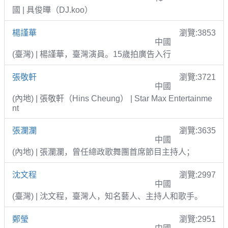
國 | 具俊曄（DJ.koo）
楊謹華
瀏覽:3853
中國
(臺灣) | 楊謹華，臺灣演員。15歲拍廣告入行
張敬軒
瀏覽:3721
中國
(內地) | 張敬軒（Hins Cheung） | Star Max Entertainme
nt
張瀾瀾
瀏覽:3635
中國
(內地) | 張瀾瀾，曾任總政歌舞團首席節目主持人；
沈文程
瀏覽:2997
中國
(臺灣) | 沈文程，臺灣人，知名藝人、主持人和歌手。
鄭瑩
瀏覽:2951