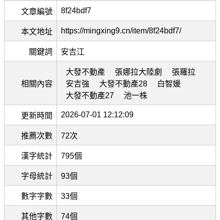
8f24bdf7
文章編號
https://mingxing9.cn/item/8f24bdf7/
本文地址
關鍵詞
安吉江
大發不動產
張娜拉大陸劇
張羅拉
相關內容
安吉強
大發不動產28
白智媛
大發不動產27
池一株
2026-07-01 12:12:09
更新時間
推薦次數
72次
漢字統計
795個
字母統計
93個
數字字數
33個
其他字數
74個