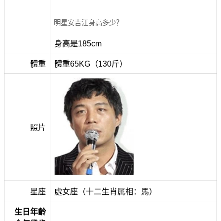
明星安吉江身高多少？
身高是185cm
體重
體重65KG（130斤）
照片
星座
處女座（十二生肖属相：馬）
生日年齡