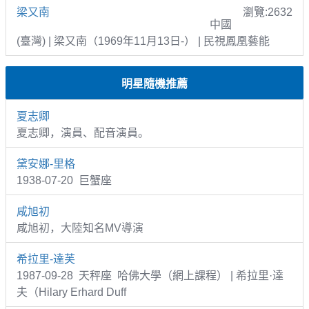
梁又南
瀏覽:2632
中國
(臺灣) | 梁又南（1969年11月13日-） | 民視鳳凰藝能
明星隨機推薦
夏志卿
夏志卿，演員、配音演員。
黛安娜-里格
1938-07-20 巨蟹座
咸旭初
咸旭初，大陸知名MV導演
希拉里-達芙
1987-09-28 天秤座 哈佛大學（網上課程） | 希拉里·達
夫（Hilary Erhard Duff