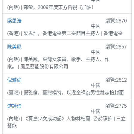
中國
(內地) | 鄭瑩，2009年度東方衛視《加油！
梁思浩
瀏覽:2870
中國
(香港) | 梁思浩，香港電臺第二臺節目主持人 | 香港電臺
陳美鳳
瀏覽:2857
中國
(內地) | 陳美鳳，臺灣女演員、歌手、主持人、作
家。 | 鳳凰藝能股份有限公司
倪雅倫
瀏覽:2812
中國
(臺灣) | 倪雅倫，臺灣模特，以近全裸為男性雜志拍封面
游詩璟
瀏覽:2775
中國
(內地) | 《寶島少女成功記》人物林柏鳳--游詩璟飾 | 三立
藝能