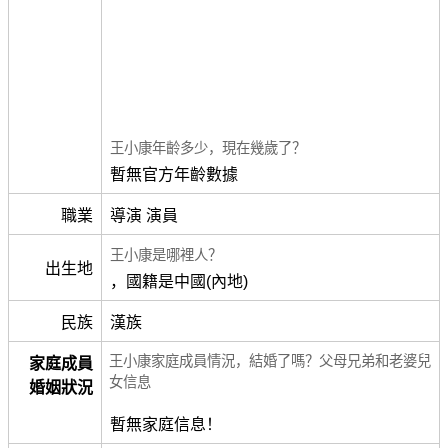
王小康年齡多少，現在幾歲了？
暫無官方年齡數據
職業
導演 演員
王小康是哪裡人？
出生地
，國籍是中國(內地)
民族
漢族
王小康家庭成員情況，結婚了嗎？父母兄弟和老婆兒
家庭成員
女信息
婚姻狀況
暫無家庭信息！