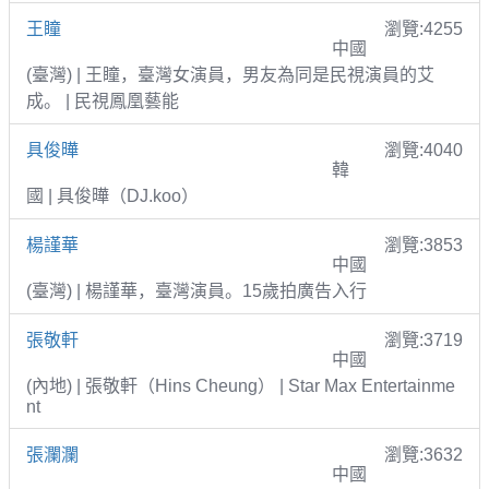
王瞳
瀏覽:4255
中國
(臺灣) | 王瞳，臺灣女演員，男友為同是民視演員的艾
成。 | 民視鳳凰藝能
具俊曄
瀏覽:4040
韓
國 | 具俊曄（DJ.koo）
楊謹華
瀏覽:3853
中國
(臺灣) | 楊謹華，臺灣演員。15歲拍廣告入行
張敬軒
瀏覽:3719
中國
(內地) | 張敬軒（Hins Cheung） | Star Max Entertainme
nt
張瀾瀾
瀏覽:3632
中國