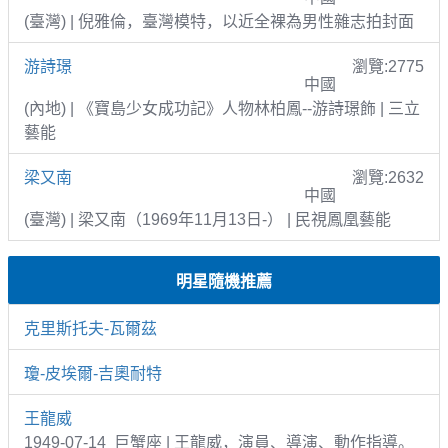
(臺灣) | 倪雅倫，臺灣模特，以近全裸為男性雜志拍封面
游詩璟
瀏覽:2775
中國
(內地) | 《寶島少女成功記》人物林柏鳳--游詩璟飾 | 三立
藝能
梁又南
瀏覽:2632
中國
(臺灣) | 梁又南（1969年11月13日-） | 民視鳳凰藝能
明星隨機推薦
克里斯托夫-瓦爾茲
瓊-皮埃爾-吉奧耐特
王龍威
1949-07-14 巨蟹座 | 王龍威，演員、導演、動作指導。