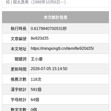
校 | 堀北真希（1988年10月6日－）
本文統計信息
執行時長
0.6179940700531秒
8e920d35
文章編號
https://mingxing9.cn/item/8e920d35/
本文地址
關鍵詞
王小康
2026-07-05 15:14:50
更新時間
推薦次數
118次
漢字統計
591個
字母統計
64個
數字字數
0個