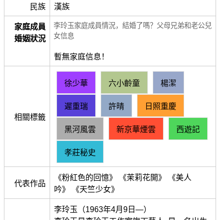
民族
漢族
李玲玉家庭成員情況，結婚了嗎？父母兄弟和老公兒
家庭成員
女信息
婚姻狀況
暫無家庭信息！
徐少華
六小齡童
楊潔
遲重瑞
許晴
日照重慶
相關標籤
黑河風雲
新京華煙雲
西遊記
孝莊秘史
《粉紅色的回憶》 《茉莉花開》 《美人
代表作品
吟》 《天竺少女》
李玲玉（1963年4月9日—）