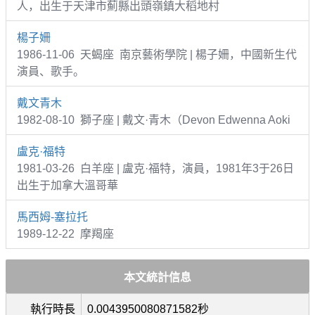
人，出生于天津市薊縣出頭嶺鎮大稻地村
楊子姍
1986-11-06 天蝎座 南京藝術學院 | 楊子姍，中國新生代
演員、歌手。
戴文青木
1982-08-10 獅子座 | 戴文·青木（Devon Edwenna Aoki
盧克·福特
1981-03-26 白羊座 | 盧克·福特，演員，1981年3于26日
出生于加拿大溫哥華
馬西姆-塞拉托
1989-12-22 摩羯座
本文統計信息
執行時長
0.0043950080871582秒