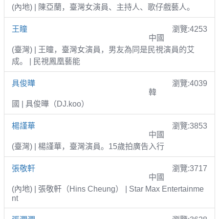
(內地) | 陳亞蘭，臺灣女演員、主持人、歌仔戲藝人。
王瞳
瀏覽:4253
中國
(臺灣) | 王瞳，臺灣女演員，男友為同是民視演員的艾
成。 | 民視鳳凰藝能
具俊曄
瀏覽:4039
韓
國 | 具俊曄（DJ.koo）
楊謹華
瀏覽:3853
中國
(臺灣) | 楊謹華，臺灣演員。15歲拍廣告入行
張敬軒
瀏覽:3717
中國
(內地) | 張敬軒（Hins Cheung） | Star Max Entertainme
nt