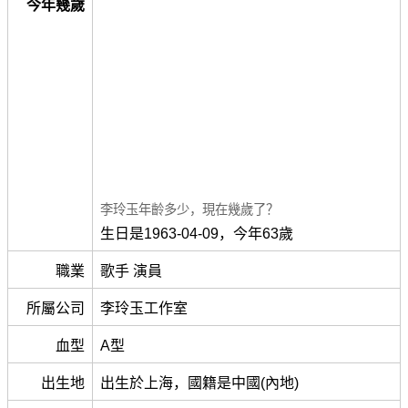
今年幾歲
李玲玉年齡多少，現在幾歲了？
生日是1963-04-09，今年63歲
職業
歌手 演員
所屬公司
李玲玉工作室
血型
A型
出生地
出生於上海，國籍是中國(內地)