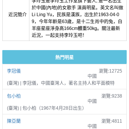
李玲玉是李玲玉工作室旗下藝人, 是一名出生
於中國(內地)的女歌手 演員明星。英文名叫做
近況簡介
Li Ling Yu，民族是漢族，出生於1963-04-0
9，今年年齡是63歲，是十二生肖中的兔，白
羊座星座淨身高166cm體重50kg。關注最新
近況，一起支持李玲玉吧！
熱門明星
李冠儀
瀏覽:12725
中國
(臺灣) | 李冠儀，中國臺灣人，著名主持人和平面模特
包小柏
瀏覽:9238
中國
(臺灣) | 包小柏（1967年4月28日出生）
陳亞蘭
瀏覽:4811
中國