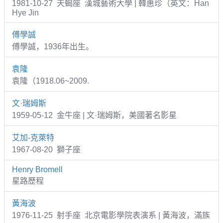
1981-10-27 天蝎座 漢城藝術大學 | 韓惠珍（英文：Han
Hye Jin
傅學誠
傅學誠，1936年出生。
袁隆
袁隆（1918.06~2009.
文·瑞姆斯
1959-05-12 金牛座 | 文·瑞姆斯，美國著名影星
艾加-克萊特
1967-08-20 獅子座
Henry Bromell
星路歷程
黃海波
1976-11-25 射手座 北京電影學院表演系 | 黃海波，滿族