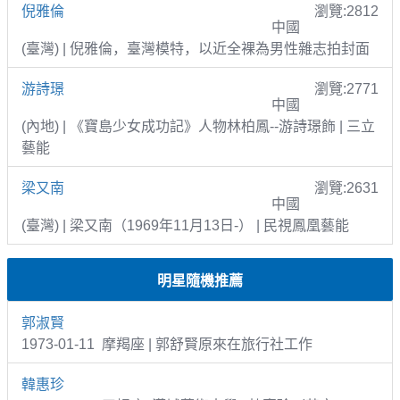
倪雅倫
瀏覽:2812
中國
(臺灣) | 倪雅倫，臺灣模特，以近全裸為男性雜志拍封面
游詩璟
瀏覽:2771
中國
(內地) | 《寶島少女成功記》人物林柏鳳--游詩璟飾 | 三立
藝能
梁又南
瀏覽:2631
中國
(臺灣) | 梁又南（1969年11月13日-） | 民視鳳凰藝能
明星隨機推薦
郭淑賢
1973-01-11 摩羯座 | 郭舒賢原來在旅行社工作
韓惠珍