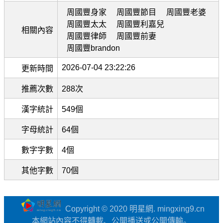
周國豐身家
周國豐節目
周國豐老婆
周國豐太太
周國豐利嘉兒
相關內容
周國豐律師
周國豐前妻
周國豐brandon
2026-07-04 23:22:26
更新時間
推薦次數
288次
漢字統計
549個
字母統計
64個
數字字數
4個
其他字數
70個
Copyright © 2020 明星網. mingxing9.cn
本網站內容不得轉載、公開播送或公開傳輸。