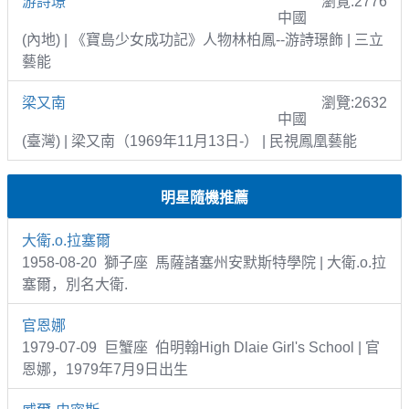
游詩璟
瀏覽:2776
中國
(內地) | 《寶島少女成功記》人物林柏鳳--游詩璟飾 | 三立
藝能
梁又南
瀏覽:2632
中國
(臺灣) | 梁又南（1969年11月13日-） | 民視鳳凰藝能
明星隨機推薦
大衛.o.拉塞爾
1958-08-20 獅子座 馬薩諸塞州安默斯特學院 | 大衛.o.拉
塞爾，別名大衛.
官恩娜
1979-07-09 巨蟹座 伯明翰High Dlaie Girl's School | 官
恩娜，1979年7月9日出生