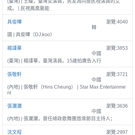
(臺灣) | 王瞳，臺灣女演員，男友為同是民視演員的艾
成。 | 民視鳳凰藝能
具俊曄
瀏覽:4040
韓
國 | 具俊曄（DJ.koo）
楊謹華
瀏覽:3853
中國
(臺灣) | 楊謹華，臺灣演員。15歲拍廣告入行
張敬軒
瀏覽:3721
中國
(內地) | 張敬軒（Hins Cheung） | Star Max Entertainme
nt
張瀾瀾
瀏覽:3636
中國
(內地) | 張瀾瀾，曾任總政歌舞團首席節目主持人；
沈文程
瀏覽:2997