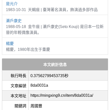
是元介
1983-10-31 天蝎座 | 臺灣著名演員，飾演過多部作品
瀨戶康史
1988-05-18 金牛座 | 瀨戶康史(Seto Kouji) 是日本一位新
晉的年輕偶像演員。
楊慶
楊慶，1980年出生于重慶
本文統計信息
執行時長
0.37562799453735秒
8da0031a
文章編號
https://mingxing9.cn/item/8da0031a/
本文地址
關鍵詞
周國豐