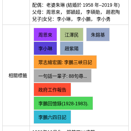
配偶：老婆朱琳 (結婚於 1958 年–2019 年)
父母：周恩來， 鄧穎超， 李碩勛， 趙君陶
兒子|女兒：李小琳， 李小鵬， 李小勇
周恩來
江澤民
朱鎔基
李小琳
趙紫陽
眾志繪宏圖: 李鵬三峽日記
相關標籤
一句話一輩子: 88句尋...
政府工作報告
李鵬回憶錄(1928‑1983).
李鵬六四日記