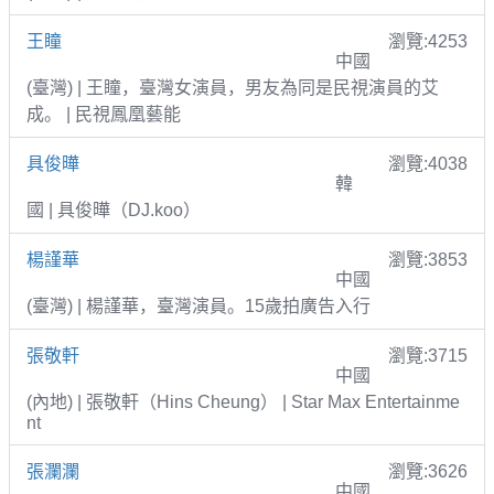
王瞳
瀏覽:4253
中國
(臺灣) | 王瞳，臺灣女演員，男友為同是民視演員的艾
成。 | 民視鳳凰藝能
具俊曄
瀏覽:4038
韓
國 | 具俊曄（DJ.koo）
楊謹華
瀏覽:3853
中國
(臺灣) | 楊謹華，臺灣演員。15歲拍廣告入行
張敬軒
瀏覽:3715
中國
(內地) | 張敬軒（Hins Cheung） | Star Max Entertainme
nt
張瀾瀾
瀏覽:3626
中國