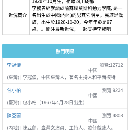
1928年10月生，祖籍四川成都
李鵬曾經就讀於前蘇聯莫斯科動力學院, 是一
近況簡介
名出生於中國(內地)的男其它明星。民族是漢
族，出生於1928-10-20，今年年齡是97
歲，。關注最新近況，一起支持李鵬吧！
熱門明星
李冠儀
瀏覽:12712
中國
(臺灣) | 李冠儀，中國臺灣人，著名主持人和平面模特
包小柏
瀏覽:9234
中國
(臺灣) | 包小柏（1967年4月28日出生）
陳亞蘭
瀏覽:4808
中國
(內地) | 陳亞蘭，臺灣女演員、主持人、歌仔戲藝人。