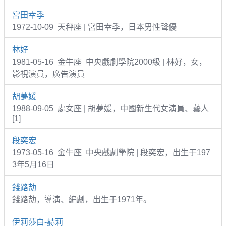
宮田幸季
1972-10-09 天秤座 | 宮田幸季，日本男性聲優
林好
1981-05-16 金牛座 中央戲劇學院2000級 | 林好，女，
影視演員，廣告演員
胡夢媛
1988-09-05 處女座 | 胡夢媛，中國新生代女演員、藝人
[1]
段奕宏
1973-05-16 金牛座 中央戲劇學院 | 段奕宏，出生于197
3年5月16日
錢路劼
錢路劼，導演、編劇，出生于1971年。
伊莉莎白-赫莉