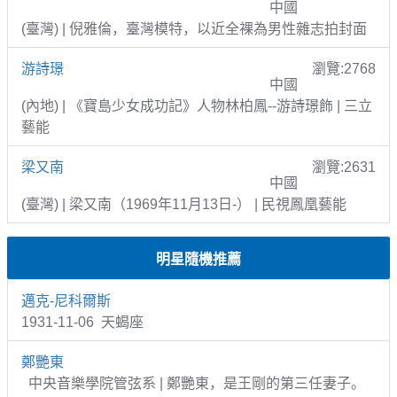
中國
(臺灣) | 倪雅倫，臺灣模特，以近全裸為男性雜志拍封面
游詩璟
瀏覽:2768
中國
(內地) | 《寶島少女成功記》人物林柏鳳--游詩璟飾 | 三立
藝能
梁又南
瀏覽:2631
中國
(臺灣) | 梁又南（1969年11月13日-） | 民視鳳凰藝能
明星隨機推薦
邁克-尼科爾斯
1931-11-06 天蝎座
鄭艷東
中央音樂學院管弦系 | 鄭艷東，是王剛的第三任妻子。