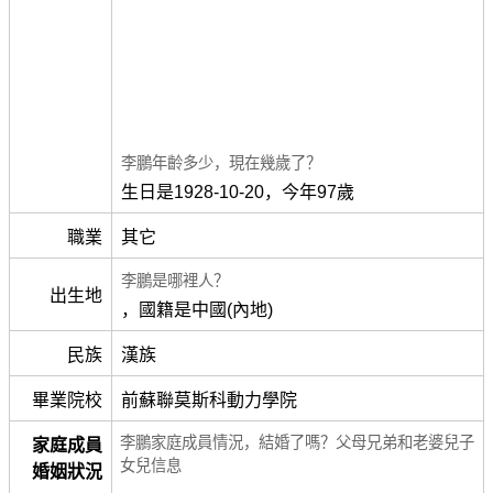
李鵬年齡多少，現在幾歲了？
生日是1928-10-20，今年97歲
職業
其它
李鵬是哪裡人？
出生地
，國籍是中國(內地)
民族
漢族
畢業院校
前蘇聯莫斯科動力學院
李鵬家庭成員情況，結婚了嗎？父母兄弟和老婆兒子
家庭成員
女兒信息
婚姻狀況