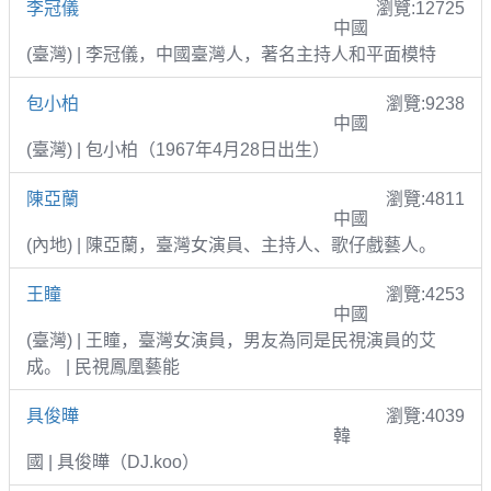
李冠儀
瀏覽:12725
中國
(臺灣) | 李冠儀，中國臺灣人，著名主持人和平面模特
包小柏
瀏覽:9238
中國
(臺灣) | 包小柏（1967年4月28日出生）
陳亞蘭
瀏覽:4811
中國
(內地) | 陳亞蘭，臺灣女演員、主持人、歌仔戲藝人。
王瞳
瀏覽:4253
中國
(臺灣) | 王瞳，臺灣女演員，男友為同是民視演員的艾
成。 | 民視鳳凰藝能
具俊曄
瀏覽:4039
韓
國 | 具俊曄（DJ.koo）