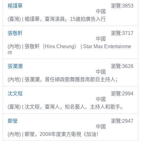
楊謹華
瀏覽:3853
中國
(臺灣) | 楊謹華，臺灣演員。15歲拍廣告入行
張敬軒
瀏覽:3717
中國
(內地) | 張敬軒（Hins Cheung） | Star Max Entertainme
nt
張瀾瀾
瀏覽:3628
中國
(內地) | 張瀾瀾，曾任總政歌舞團首席節目主持人；
沈文程
瀏覽:2994
中國
(臺灣) | 沈文程，臺灣人，知名藝人、主持人和歌手。
鄭瑩
瀏覽:2947
中國
(內地) | 鄭瑩，2009年度東方衛視《加油！