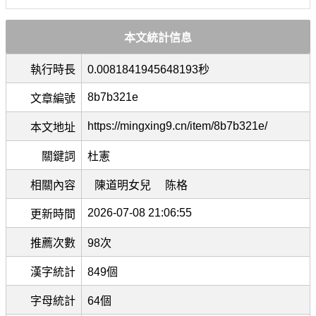
本文統計信息
執行時長
0.0081841945648193秒
8b7b321e
文章編號
https://mingxing9.cn/item/8b7b321e/
本文地址
關鍵詞
杜憲
相關內容
陳道明女兒
陈格
2026-07-08 21:06:55
更新時間
推薦次數
98次
漢字統計
849個
字母統計
64個