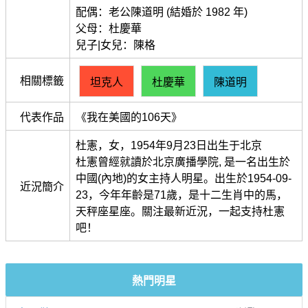
配偶：老公陳道明 (結婚於 1982 年)
父母：杜慶華
兒子|女兒：陳格
相關標籤
坦克人
杜慶華
陳道明
代表作品
《我在美國的106天》
杜憲，女，1954年9月23日出生于北京
杜憲曾經就讀於北京廣播學院, 是一名出生於
中國(內地)的女主持人明星。出生於1954-09-
近況簡介
23，今年年齡是71歲，是十二生肖中的馬，
天秤座星座。關注最新近況，一起支持杜憲
吧！
熱門明星