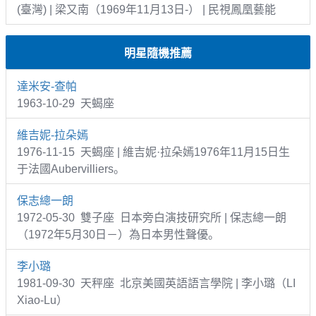
(臺灣) | 梁又南（1969年11月13日-） | 民視鳳凰藝能
明星隨機推薦
達米安-查帕
1963-10-29 天蝎座
維吉妮-拉朵嫣
1976-11-15 天蝎座 | 維吉妮·拉朵嫣1976年11月15日生
于法國Aubervilliers。
保志總一朗
1972-05-30 雙子座 日本旁白演技研究所 | 保志總一朗
（1972年5月30日－）為日本男性聲優。
李小璐
1981-09-30 天秤座 北京美國英語語言學院 | 李小璐（LI
Xiao-Lu）