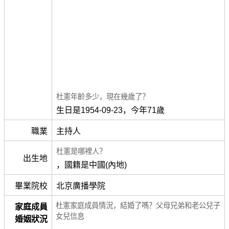
杜憲年齡多少，現在幾歲了？
生日是1954-09-23，今年71歲
職業
主持人
杜憲是哪裡人？
出生地
，國籍是中國(內地)
畢業院校
北京廣播學院
杜憲家庭成員情況，結婚了嗎？父母兄弟和老公兒子
家庭成員
女兒信息
婚姻狀況