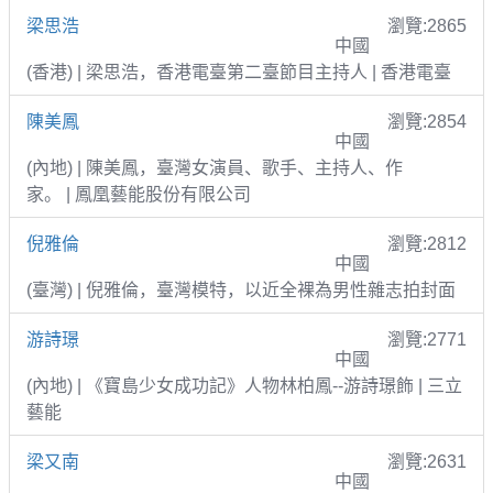
梁思浩
瀏覽:2865
中國
(香港) | 梁思浩，香港電臺第二臺節目主持人 | 香港電臺
陳美鳳
瀏覽:2854
中國
(內地) | 陳美鳳，臺灣女演員、歌手、主持人、作
家。 | 鳳凰藝能股份有限公司
倪雅倫
瀏覽:2812
中國
(臺灣) | 倪雅倫，臺灣模特，以近全裸為男性雜志拍封面
游詩璟
瀏覽:2771
中國
(內地) | 《寶島少女成功記》人物林柏鳳--游詩璟飾 | 三立
藝能
梁又南
瀏覽:2631
中國