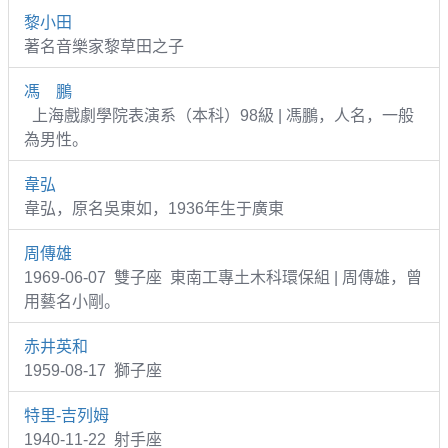
黎小田
著名音樂家黎草田之子
馮 鵬
上海戲劇學院表演系（本科）98級 | 馮鵬，人名，一般
為男性。
韋弘
韋弘，原名吳東如，1936年生于廣東
周傳雄
1969-06-07 雙子座 東南工專土木科環保組 | 周傳雄，曾
用藝名小剛。
赤井英和
1959-08-17 獅子座
特里-吉列姆
1940-11-22 射手座