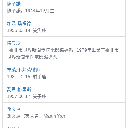
陳子謙
陳子謙，1944年12月生
加溫-桑福德
1955-03-14 雙魚座
陳曼玲
臺北市世界新聞學院電影編導系 | 1979年畢業于臺北市
世界新聞學院電影編導系
布萊丹-弗萊徹(I)
1981-12-15 射手座
喬恩-格里斯
1957-06-17 雙子座
甄文達
甄文達（英文名：Martin Yan