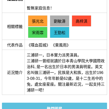
暫無家庭信息！
張光北
劉敏濤
高梓淇
相關標籤
宋雨霏
王勁松
代表作品
《喋血孤城》 《東風雨》
三浦研一，日本實力派男演員。
三浦研一曾經就讀於日本青山學院大學國際政
治科, 是一名出生於日本的男演員明星。英文
近況簡介
名叫做三浦研一，民族是大和族，出生於196
3-08-31，今年年齡是62歲，是十二生肖中的
兔，處女座星座。關注最新近況，一起支持三
浦研一吧！
熱門明星