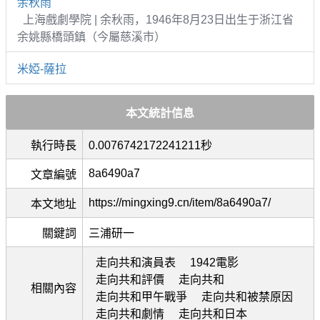
余秋雨
上海戲劇學院 | 余秋雨，1946年8月23日出生于浙江省
余姚縣橋頭鎮（今屬慈溪市）
米婭-薩拉
本文統計信息
執行時長
0.0076742172241211秒
8a6490a7
文章編號
https://mingxing9.cn/item/8a6490a7/
本文地址
關鍵詞
三浦研一
走向共和演員表
1942電影
走向共和評價
走向共和
相關內容
走向共和甲午戰爭
走向共和被禁原因
走向共和劇情
走向共和日本