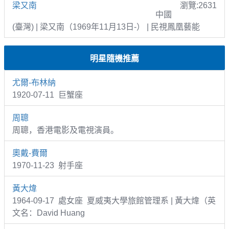
梁又南
瀏覽:2631
中國
(臺灣) | 梁又南（1969年11月13日-） | 民視鳳凰藝能
明星隨機推薦
尤爾-布林納
1920-07-11 巨蟹座
周聰
周聰，香港電影及電視演員。
奧戴-費爾
1970-11-23 射手座
黃大煒
1964-09-17 處女座 夏威夷大學旅館管理系 | 黃大煒（英
文名：David Huang