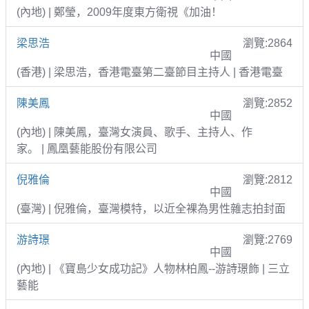
(內地) | 鄭瑩，2009年度東方衛視《加油！
梁思浩
瀏覽:2864
中國
(香港) | 梁思浩，香港電臺第二臺節目主持人 | 香港電臺
陳美鳳
瀏覽:2852
中國
(內地) | 陳美鳳，臺灣女演員、歌手、主持人、作
家。 | 鳳凰藝能股份有限公司
倪雅倫
瀏覽:2812
中國
(臺灣) | 倪雅倫，臺灣模特，以近全裸為男性雜志拍封面
游詩璟
瀏覽:2769
中國
(內地) | 《寶島少女成功記》人物林柏鳳--游詩璟飾 | 三立
藝能