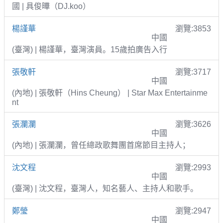
國 | 具俊曄（DJ.koo）
楊謹華
瀏覽:3853
中國
(臺灣) | 楊謹華，臺灣演員。15歲拍廣告入行
張敬軒
瀏覽:3717
中國
(內地) | 張敬軒（Hins Cheung） | Star Max Entertainme
nt
張瀾瀾
瀏覽:3626
中國
(內地) | 張瀾瀾，曾任總政歌舞團首席節目主持人；
沈文程
瀏覽:2993
中國
(臺灣) | 沈文程，臺灣人，知名藝人、主持人和歌手。
鄭瑩
瀏覽:2947
中國