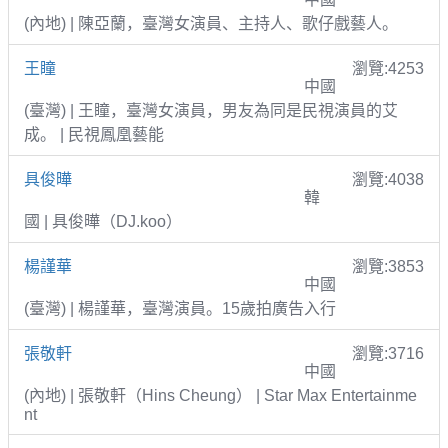
(內地) | 陳亞蘭，臺灣女演員、主持人、歌仔戲藝人。
王瞳
瀏覽:4253
中國
(臺灣) | 王瞳，臺灣女演員，男友為同是民視演員的艾
成。 | 民視鳳凰藝能
具俊曄
瀏覽:4038
韓
國 | 具俊曄（DJ.koo）
楊謹華
瀏覽:3853
中國
(臺灣) | 楊謹華，臺灣演員。15歲拍廣告入行
張敬軒
瀏覽:3716
中國
(內地) | 張敬軒（Hins Cheung） | Star Max Entertainme
nt