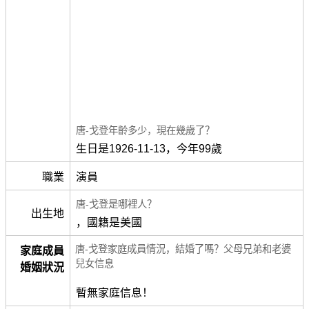
唐-戈登年齡多少，現在幾歲了？
生日是1926-11-13，今年99歲
職業
演員
唐-戈登是哪裡人？
出生地
，國籍是美國
唐-戈登家庭成員情況，結婚了嗎？父母兄弟和老婆
家庭成員
兒女信息
婚姻狀況
暫無家庭信息！