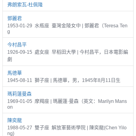
弗朗索瓦-杜佩隆
鄧麗君
1953-01-29 水瓶座 臺灣金陵女中 | 鄧麗君（Teresa Ten
g
今村昌平
1926-09-15 處女座 早稻田大學 | 今村昌平，日本電影編
劇
馬德華
1945-08-11 獅子座 | 馬德華，男，1945年8月11日生
瑪莉蓮曼森
1969-01-05 摩羯座 | 瑪麗蓮·曼森（英文：Marilyn Mans
on
陳奕龍
1988-05-27 雙子座 解放軍藝術學院 | 陳奕龍(Chen Yilo
ng)