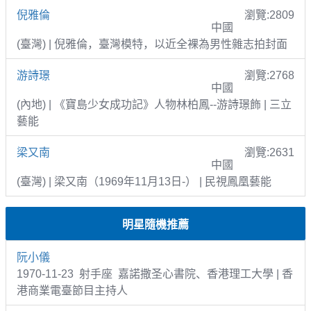
倪雅倫
瀏覽:2809
中國
(臺灣) | 倪雅倫，臺灣模特，以近全裸為男性雜志拍封面
游詩璟
瀏覽:2768
中國
(內地) | 《寶島少女成功記》人物林柏鳳--游詩璟飾 | 三立
藝能
梁又南
瀏覽:2631
中國
(臺灣) | 梁又南（1969年11月13日-） | 民視鳳凰藝能
明星隨機推薦
阮小儀
1970-11-23 射手座 嘉諾撒圣心書院、香港理工大學 | 香
港商業電臺節目主持人