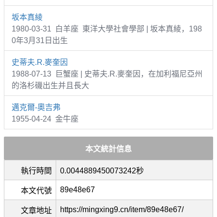
坂本真綾
1980-03-31 白羊座 東洋大學社會學部 | 坂本真綾，198
0年3月31日出生
史蒂夫.R.麥奎因
1988-07-13 巨蟹座 | 史蒂夫.R.麥奎因，在加利福尼亞州
的洛杉磯出生并且長大
邁克爾-奧吉弗
1955-04-24 金牛座
本文統計信息
執行時間
0.0044889450073242秒
89e48e67
本文代號
https://mingxing9.cn/item/89e48e67/
文章地址