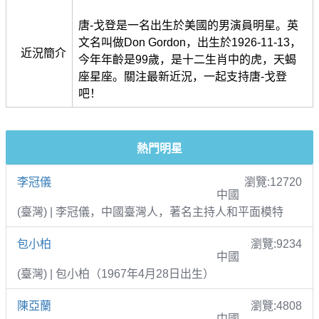
唐-戈登是一名出生於美國的男演員明星。英
文名叫做Don Gordon，出生於1926-11-13，
近況簡介
今年年齡是99歲，是十二生肖中的虎，天蝎
座星座。關注最新近況，一起支持唐-戈登
吧！
熱門明星
李冠儀
瀏覽:12720
中國
(臺灣) | 李冠儀，中國臺灣人，著名主持人和平面模特
包小柏
瀏覽:9234
中國
(臺灣) | 包小柏（1967年4月28日出生）
陳亞蘭
瀏覽:4808
中國