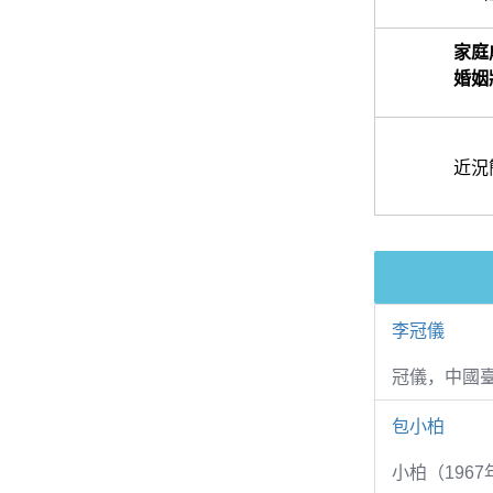
家庭
婚姻
近況
李冠儀
冠儀，中國
包小柏
小柏（1967