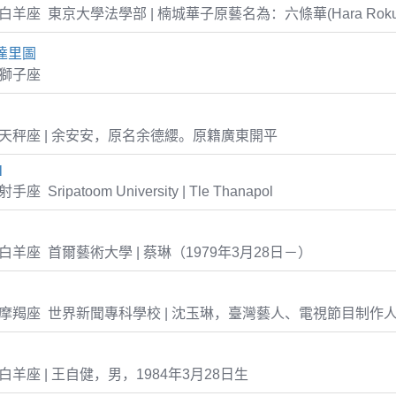
02 白羊座 東京大學法學部 | 楠城華子原藝名為：六條華(Hara Rokuj
達里圖
8 獅子座
-22 天秤座 | 余安安，原名余德纓。原籍廣東開平
l
射手座 Sripatoom University | Tle Thanapol
28 白羊座 首爾藝術大學 | 蔡琳（1979年3月28日－）
2-24 摩羯座 世界新聞專科學校 | 沈玉琳，臺灣藝人、電視節目制
28 白羊座 | 王自健，男，1984年3月28日生