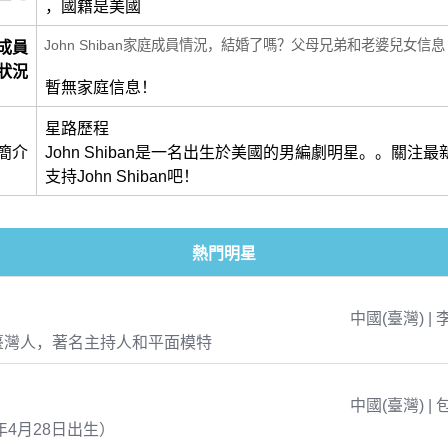
，國籍是美國
John Shiban家庭成員情況，結婚了嗎？父母兄弟和老婆兒女信息
成員
狀況
暫無家庭信息！
星路歷程
簡介
John Shiban是一名出生於美國的男編劇明星。。關注
支持John Shiban吧！
熱門明星
中國(臺灣) | 
臺灣人，著名主持人和平面模特
中國(臺灣) | 
年4月28日出生）