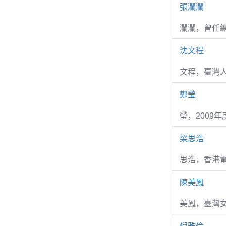
張瀾瀾
瀾瀾，曾任
沈文程
文程，臺灣
鄭瑩
瑩，2009
梁思浩
思浩，香港電
陳美鳳
美鳳，臺灣女