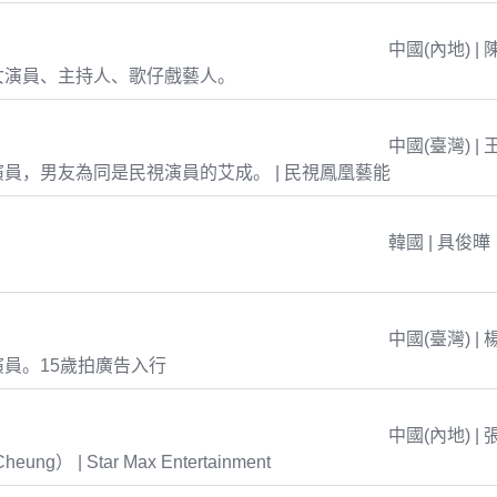
中國(內地) | 
女演員、主持人、歌仔戲藝人。
中國(臺灣) | 
員，男友為同是民視演員的艾成。 | 民視鳳凰藝能
韓國 | 具俊曄
中國(臺灣) | 
員。15歲拍廣告入行
中國(內地) | 
eung） | Star Max Entertainment