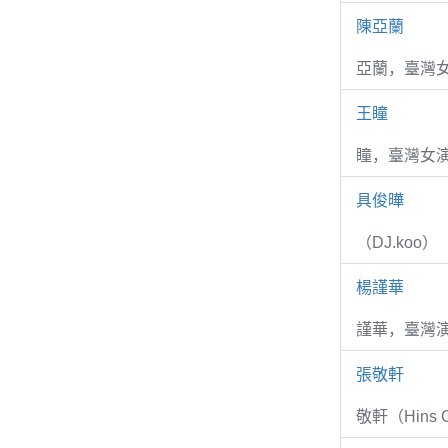
陳亞蘭
亞蘭，臺灣
王瞳
瞳，臺灣女演
具俊曄
（DJ.koo）
楊謹華
謹華，臺灣演
張敬軒
敬軒（Hins Ch