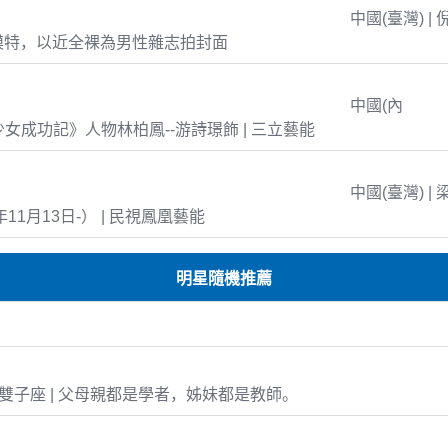
中國(臺灣) | 
模特，以近全裸為男性雜志拍封面
中國(內
島少女成功記》人物林柏鳳--游詩璟飾 | 三立藝能
中國(臺灣) | 
年11月13日-） | 民視鳳凰藝能
明星隨機推薦
-07 雙子座 | 父母親都是學者，姊妹都是教師。