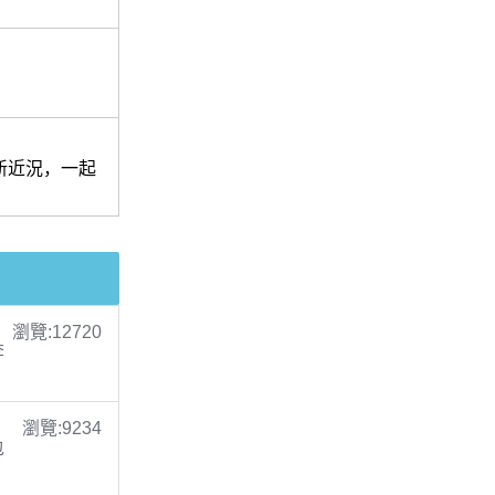
最新近況，一起
瀏覽:12720
李
瀏覽:9234
包