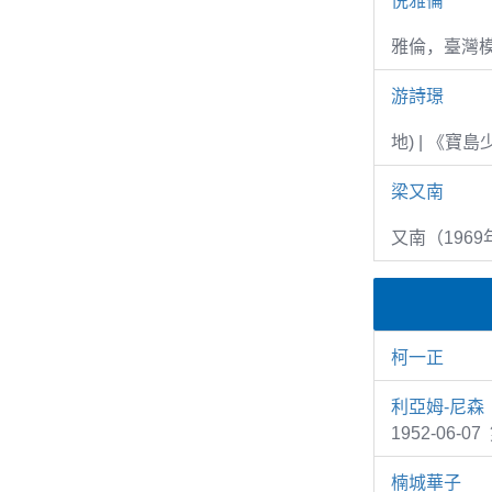
倪雅倫
雅倫，臺灣
游詩璟
地) | 《寶
梁又南
又南（1969
柯一正
利亞姆-尼森
1952-06
楠城華子