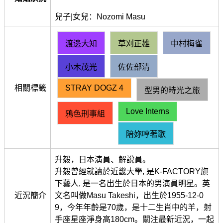
兒子|女兒：Nozomi Masu
渡邊大知
草刈正雄
中村梅雀
小木茂光
佐佐部清
相關標籤
STRAY DOGZ 4
型男的時光之旅
Love Interns
鴉色刑事組
陪妳哼著歌
升毅，日本演員、解說員。
升毅曾經就讀於近畿大學, 是K-FACTORY旗
下藝人, 是一名出生於日本的男演員明星。英
近況簡介
文名叫做Masu Takeshi，出生於1955-12-0
9，今年年齡是70歲，是十二生肖中的羊，射
手座星座淨身高180cm。關注最新近況，一起