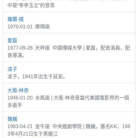
中是“亭亭玉立”的意思
羅蘭-揚
1970-01-01 摩羯座
夏磊
1977-09-28 天秤座 中國傳媒大學 | 夏磊，配音演員，配
音導演。
凌子
凌子。1941年出生于延安。
大衛-林奇
1946-01-20 水瓶座 | 大衛·林奇是當代美國電影界的一個
多面手
魏巍
1983-04-21 金牛座 中央戲劇學院 | 魏巍，藝名KK，198
3年4月21日生于黑龍江