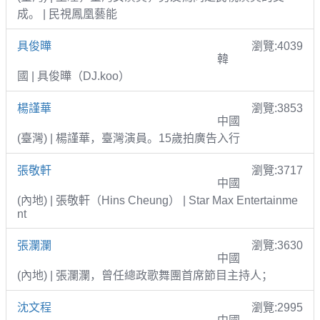
成。 | 民視鳳凰藝能
具俊曄
瀏覽:4039
韓
國 | 具俊曄（DJ.koo）
楊謹華
瀏覽:3853
中國
(臺灣) | 楊謹華，臺灣演員。15歲拍廣告入行
張敬軒
瀏覽:3717
中國
(內地) | 張敬軒（Hins Cheung） | Star Max Entertainme
nt
張瀾瀾
瀏覽:3630
中國
(內地) | 張瀾瀾，曾任總政歌舞團首席節目主持人；
沈文程
瀏覽:2995