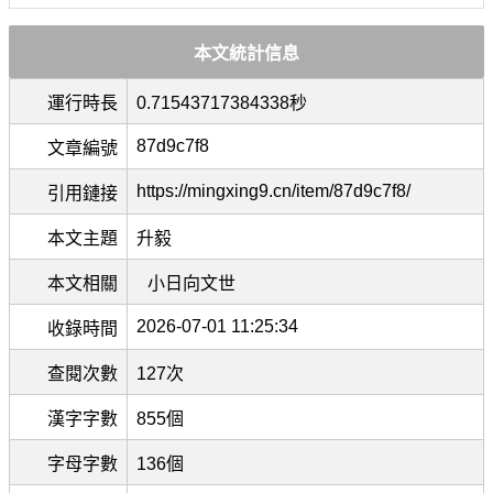
本文統計信息
運行時長
0.71543717384338秒
87d9c7f8
文章編號
https://mingxing9.cn/item/87d9c7f8/
引用鏈接
本文主題
升毅
本文相關
小日向文世
2026-07-01 11:25:34
收錄時間
查閱次數
127次
漢字字數
855個
字母字數
136個