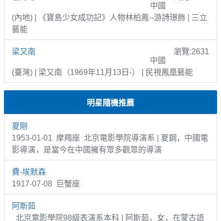
中國
(內地) | 《寶島少女成功記》人物林柏鳳--游詩璟飾 | 三立
藝能
梁又南
瀏覽:2631
中國
(臺灣) | 梁又南（1969年11月13日-） | 民視鳳凰藝能
明星隨機推薦
夏剛
1953-01-01 摩羯座 北京電影學院導演系 | 夏鋼，中國電
影導演，是當今在中國擁有眾多觀眾的導演
費-埃默森
1917-07-08 巨蟹座
阿斯茹
北京電影學院98級表演系本科 | 阿斯茹，女，在蒙古語