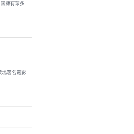
在中國擁有眾多
好萊塢著名電影