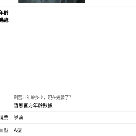
年齡
幾歲
劉奮斗年齡多少，現在幾歲了？
暫無官方年齡數據
職業
導演
血型
A型