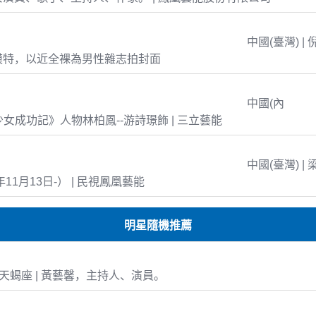
中國(臺灣) | 
模特，以近全裸為男性雜志拍封面
中國(內
島少女成功記》人物林柏鳳--游詩璟飾 | 三立藝能
中國(臺灣) | 
年11月13日-） | 民視鳳凰藝能
明星隨機推薦
-16 天蝎座 | 黃藝馨，主持人、演員。