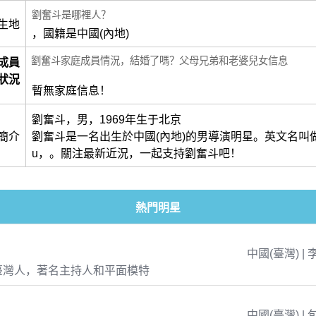
劉奮斗是哪裡人？
生地
，國籍是中國(內地)
劉奮斗家庭成員情況，結婚了嗎？父母兄弟和老婆兒女信息
成員
狀況
暫無家庭信息！
劉奮斗，男，1969年生于北京
簡介
劉奮斗是一名出生於中國(內地)的男導演明星。英文名叫做Fen
u，。關注最新近況，一起支持劉奮斗吧！
熱門明星
中國(臺灣) | 
臺灣人，著名主持人和平面模特
中國(臺灣) | 