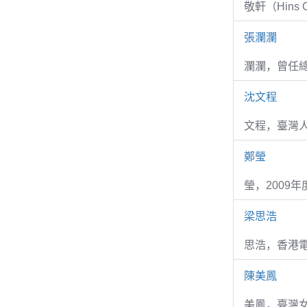
敬軒（Hins Ch
張瀾瀾
瀾瀾，曾任
沈文程
文程，臺灣
鄭瑩
瑩，2009
梁思浩
思浩，香港電
陳美鳳
美鳳，臺灣女