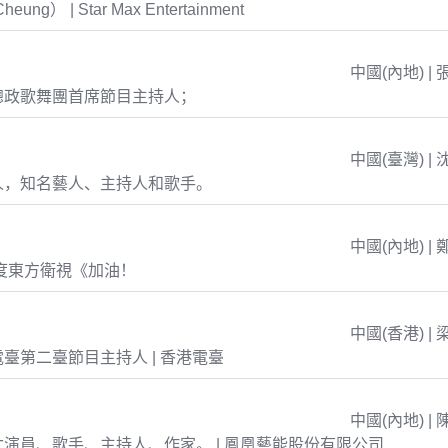
eung） | Star Max Entertainment
中國(內地) | 
總政歌舞團首席節目主持人；
中國(臺灣) | 
人，知名藝人、主持人和歌手。
中國(內地) | 
年度東方衛視《加油！
中國(香港) | 
臺第二臺節目主持人 | 香港電臺
中國(內地) | 
演員、歌手、主持人、作家。 | 鳳凰藝能股份有限公司