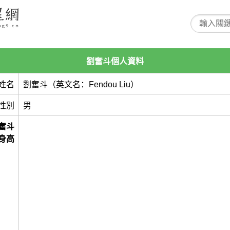
劉奮斗個人資料
姓名
劉奮斗（英文名：Fendou Liu）
性別
男
奮斗
身高