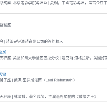
1-01 摩羯座 北京電影學院導演系 | 夏鋼，中國電影導演，是當今
4 巨蟹座
 | 趙蕾是導演趙寶剛公司的簽約藝人
拉斯
-25 天秤座 美國加州大學圣芭芭拉分校 | 邁克爾·道格拉斯，美國
塔爾
2 獅子座 | 萊妮·里芬斯塔爾（Leni Riefenstahl）
-25 天秤座 | 林國斌，著名武師，主演過周星馳的《破壞之王》