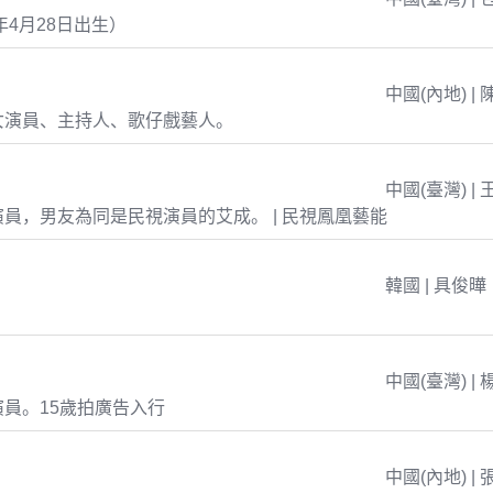
年4月28日出生）
中國(內地) | 
女演員、主持人、歌仔戲藝人。
中國(臺灣) | 
員，男友為同是民視演員的艾成。 | 民視鳳凰藝能
韓國 | 具俊曄
中國(臺灣) | 
員。15歲拍廣告入行
中國(內地) | 