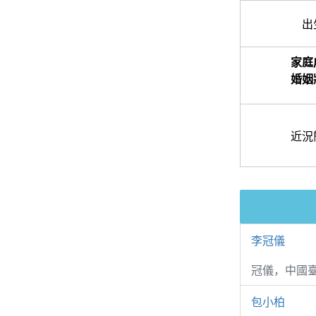
出
家庭
婚姻
近況
李冠儀
冠儀，中國
包小柏