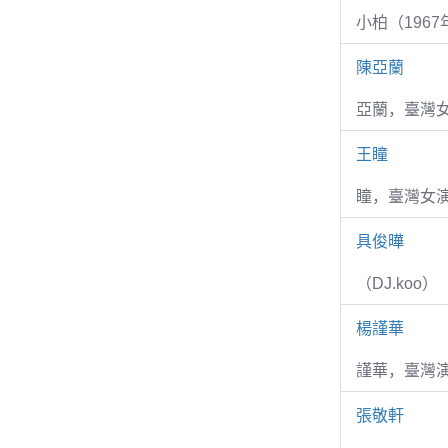
小柏（1967
陳亞蘭
亞蘭，臺灣
王瞳
瞳，臺灣女演
具俊曄
（DJ.koo）
楊謹華
謹華，臺灣演
張敬軒