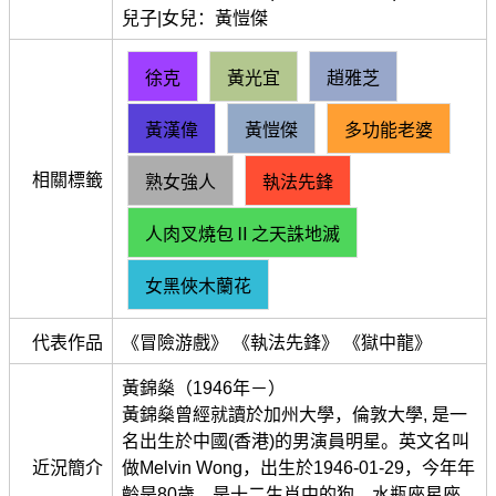
兒子|女兒：黃愷傑
徐克
黃光宜
趙雅芝
黃漢偉
黃愷傑
多功能老婆
相關標籤
熟女強人
執法先鋒
人肉叉燒包Ⅱ之天誅地滅
女黑俠木蘭花
代表作品
《冒險游戲》 《執法先鋒》 《獄中龍》
黃錦燊（1946年－）
黃錦燊曾經就讀於加州大學，倫敦大學, 是一
名出生於中國(香港)的男演員明星。英文名叫
近況簡介
做Melvin Wong，出生於1946-01-29，今年年
齡是80歲，是十二生肖中的狗，水瓶座星座