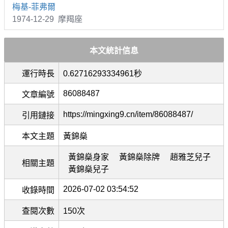
梅基-菲弗爾
1974-12-29 摩羯座
本文統計信息
運行時長
0.62716293334961秒
86088487
文章編號
https://mingxing9.cn/item/86088487/
引用鏈接
本文主題
黃錦燊
黃錦燊身家
黃錦燊除牌
趙雅芝兒子
相關主題
黃錦燊兒子
2026-07-02 03:54:52
收錄時間
查閱次數
150次