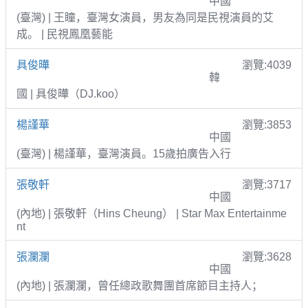
中國
(臺灣) | 王瞳，臺灣女演員，男友為同是民視演員的艾
成。 | 民視鳳凰藝能
具俊曄
瀏覽:4039
韓
國 | 具俊曄（DJ.koo）
楊謹華
瀏覽:3853
中國
(臺灣) | 楊謹華，臺灣演員。15歲拍廣告入行
張敬軒
瀏覽:3717
中國
(內地) | 張敬軒（Hins Cheung） | Star Max Entertainme
nt
張瀾瀾
瀏覽:3628
中國
(內地) | 張瀾瀾，曾任總政歌舞團首席節目主持人；