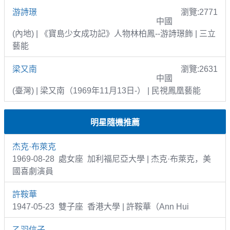
游詩璟
瀏覽:2771
中國
(內地) | 《寶島少女成功記》人物林柏鳳--游詩璟飾 | 三立
藝能
梁又南
瀏覽:2631
中國
(臺灣) | 梁又南（1969年11月13日-） | 民視鳳凰藝能
明星隨機推薦
杰克·布萊克
1969-08-28 處女座 加利福尼亞大學 | 杰克·布萊克，美
國喜劇演員
許鞍華
1947-05-23 雙子座 香港大學 | 許鞍華（Ann Hui
乙羽信子