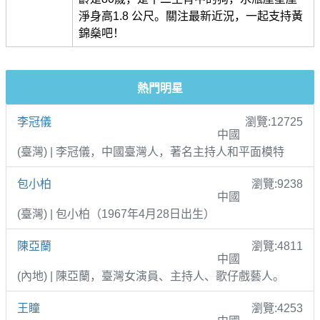
淨身高1.8 公尺。關注最新近況，一起支持黃
錦燊吧！
熱門明星
李冠儀
瀏覽:12725
中國
(臺灣) | 李冠儀，中國臺灣人，著名主持人和平面模特
包小柏
瀏覽:9238
中國
(臺灣) | 包小柏（1967年4月28日出生）
陳亞蘭
瀏覽:4811
中國
(內地) | 陳亞蘭，臺灣女演員、主持人、歌仔戲藝人。
王瞳
瀏覽:4253