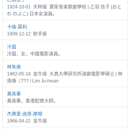
1924-10-01 天秤座 寶冢音楽歌劇學校 | 乙羽 信子 (おと
わ のぶこ) 日本女演員。
卡倫-莫利
1909-12-12 射手座
冷眉
冷眉，女，中國電影演員。
林朱煥
1982-05-18 金牛座 大真大學研究所演劇電影學碩士 | 林
周煥（??? / Lim Ju-hwan
黃英華
黃英華，香港配樂大師。
杰弗里-迪恩-摩根
1966-04-22 金牛座