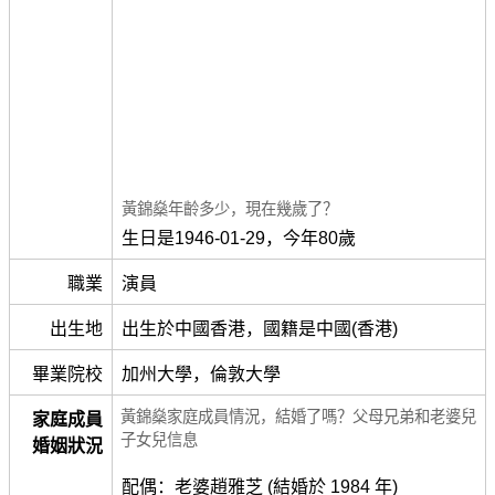
黃錦燊年齡多少，現在幾歲了？
生日是1946-01-29，今年80歲
職業
演員
出生地
出生於中國香港，國籍是中國(香港)
畢業院校
加州大學，倫敦大學
黃錦燊家庭成員情況，結婚了嗎？父母兄弟和老婆兒
家庭成員
子女兒信息
婚姻狀況
配偶：老婆趙雅芝 (結婚於 1984 年)