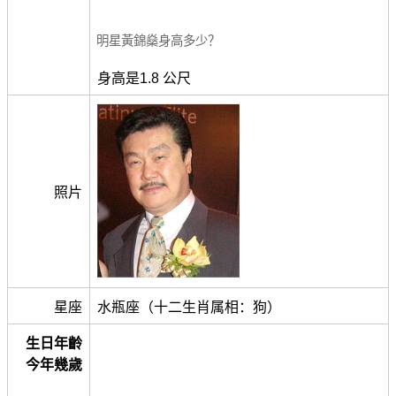
明星黃錦燊身高多少？
身高是1.8 公尺
照片
星座
水瓶座（十二生肖属相：狗）
生日年齡
今年幾歲