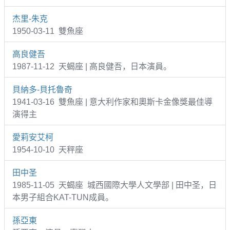
杰里-朱克
1950-03-11 雙魚座
高良健吾
1987-11-12 天蝎座 | 高良健吾，日本演員。
貝納多-貝托魯奇
1941-03-16 雙魚座 | 意大利作家和奧斯卡金像獎最佳導
演得主
愛莉安艾柯
1954-10-10 天秤座
田中圣
1985-11-05 天蝎座 城西國際大學人文學部 | 田中圣，日
本男子組合KAT-TUN成員。
孫亞東