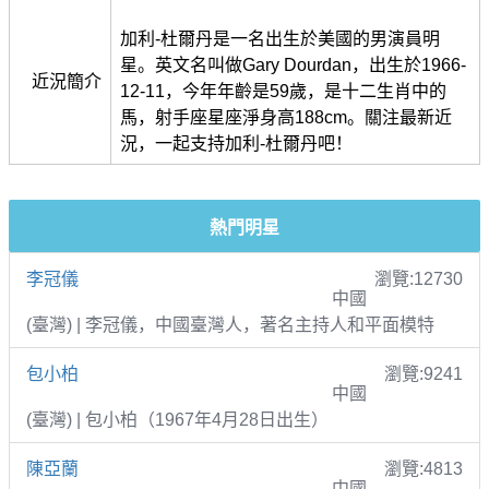
加利-杜爾丹是一名出生於美國的男演員明
星。英文名叫做Gary Dourdan，出生於1966-
近況簡介
12-11，今年年齡是59歲，是十二生肖中的
馬，射手座星座淨身高188cm。關注最新近
況，一起支持加利-杜爾丹吧！
熱門明星
李冠儀
瀏覽:12730
中國
(臺灣) | 李冠儀，中國臺灣人，著名主持人和平面模特
包小柏
瀏覽:9241
中國
(臺灣) | 包小柏（1967年4月28日出生）
陳亞蘭
瀏覽:4813
中國