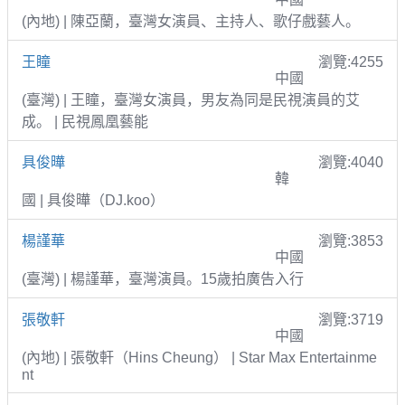
(內地) | 陳亞蘭，臺灣女演員、主持人、歌仔戲藝人。
王瞳
瀏覽:4255
中國
(臺灣) | 王瞳，臺灣女演員，男友為同是民視演員的艾
成。 | 民視鳳凰藝能
具俊曄
瀏覽:4040
韓
國 | 具俊曄（DJ.koo）
楊謹華
瀏覽:3853
中國
(臺灣) | 楊謹華，臺灣演員。15歲拍廣告入行
張敬軒
瀏覽:3719
中國
(內地) | 張敬軒（Hins Cheung） | Star Max Entertainme
nt