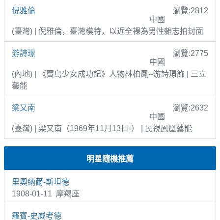
倪雅倫
瀏覽:2812
中國
(臺灣) | 倪雅倫，臺灣模特，以近全裸為男性雜志拍封面
游詩璟
瀏覽:2775
中國
(內地) | 《寶島少女成功記》人物林柏鳳--游詩璟飾 | 三立
藝能
梁又南
瀏覽:2632
中國
(臺灣) | 梁又南（1969年11月13日-） | 民視鳳凰藝能
明星隨機推薦
里奧納爾-斯坦德
1908-01-11 摩羯座
羅賓-史威考德