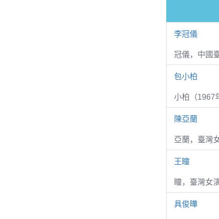
李冠儀
冠儀，中國
包小柏
小柏（1967
陳亞蘭
亞蘭，臺灣
王瞳
瞳，臺灣女演
具俊曄