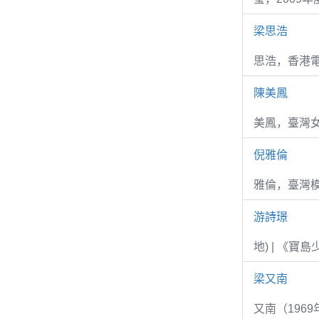
梁思浩
思浩，香港電
陳美鳳
美鳳，臺灣女
倪雅倫
雅倫，臺灣
游詩璟
地) | 《寶
梁又南
又南（1969