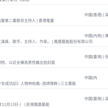
中國(香港) | 
臺第二臺節目主持人 | 香港電臺
中國(內地) | 
演員、歌手、主持人、作家。 | 鳳凰藝能股份有限公司
中國(臺灣) | 
模特，以近全裸為男性雜志拍封面
中國(內
島少女成功記》人物林柏鳳--游詩璟飾 | 三立藝能
中國(臺灣) | 
年11月13日-） | 民視鳳凰藝能