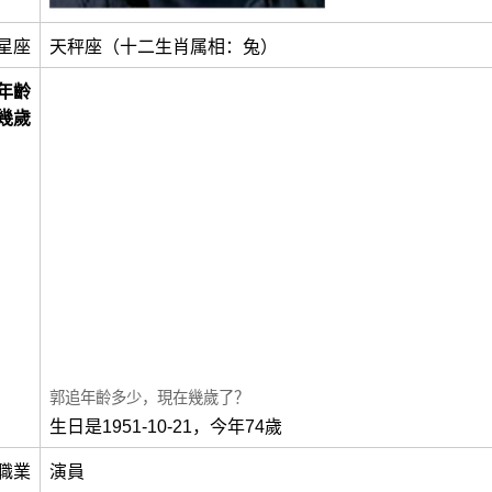
星座
天秤座（十二生肖属相：兔）
年齡
幾歲
郭追年齡多少，現在幾歲了？
生日是1951-10-21，今年74歲
職業
演員