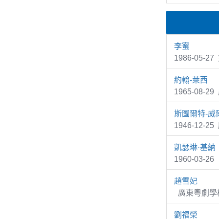
李蜜
1986-05
約翰-萊西
1965-08-2
斯圖爾特-威
1946-12-2
凱瑟琳·基納
1960-03-
趙雪妃
廣東粵劇學校
劉福榮