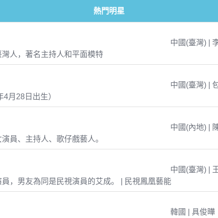
熱門明星
中國(臺灣) | 
臺灣人，著名主持人和平面模特
中國(臺灣) | 
年4月28日出生）
中國(內地) | 
女演員、主持人、歌仔戲藝人。
中國(臺灣) | 
員，男友為同是民視演員的艾成。 | 民視鳳凰藝能
韓國 | 具俊曄