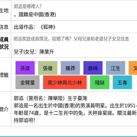
郭追是哪裡人？
生地
，國籍是中國(香港)
信息
出道作品：《狐神》
郭追家庭成員情況，結婚了嗎？父母兄弟和老婆兒子女兒信息
成員
狀況
兒子|女兒：陳業升
孫建
張徹
羅莽
鹿峰
江生
標籤
金臂童
南少林與北少林
殘缺
五毒
郭追（曾用名：陳舉陸）生于臺灣
郭追是一名出生於中國(香港)的男演員明星。出生於1951-1
簡介
年齡是74歲，是十二生肖中的兔，天秤座星座。關注最
持郭追吧！