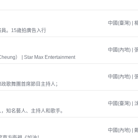
中國(臺灣) | 
員。15歲拍廣告入行
中國(內地) | 
eung） | Star Max Entertainment
中國(內地) | 
總政歌舞團首席節目主持人；
中國(臺灣) | 
人，知名藝人、主持人和歌手。
中國(內地) | 
年度東方衛視《加油！