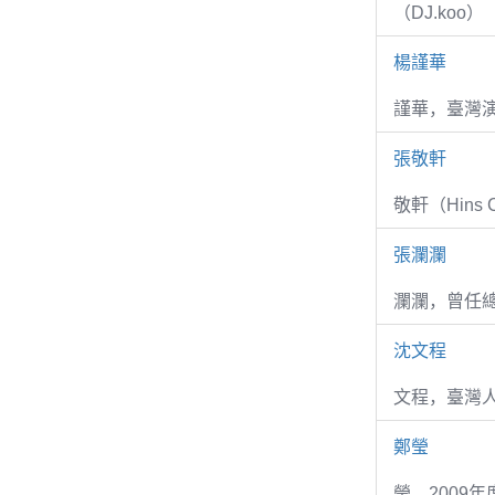
（DJ.koo）
楊謹華
謹華，臺灣演
張敬軒
敬軒（Hins Ch
張瀾瀾
瀾瀾，曾任
沈文程
文程，臺灣
鄭瑩
瑩，2009