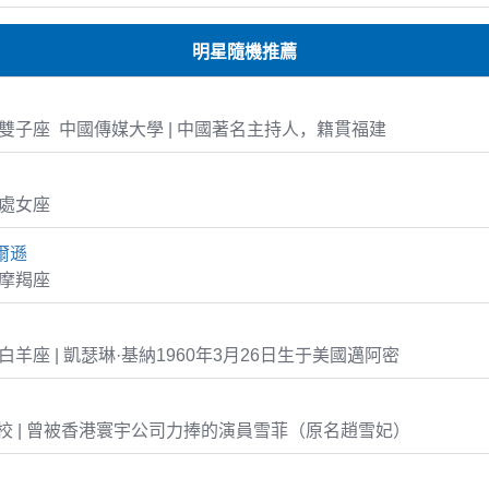
明星隨機推薦
-27 雙子座 中國傳媒大學 | 中國著名主持人，籍貫福建
9 處女座
爾遜
5 摩羯座
26 白羊座 | 凱瑟琳·基納1960年3月26日生于美國邁阿密
 | 曾被香港寰宇公司力捧的演員雪菲（原名趙雪妃）