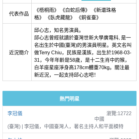
《梧桐雨》 《白蛇后傳》 《新還珠格
代表作品
格》 《臥虎藏龍》 《銅雀臺》
邱心志，知名男演員。
邱心志曾經就讀於臺灣世新大學廣電科, 是一
名出生於中國(臺灣)的男演員明星。英文名叫
近況簡介
做Terry Chiu，民族是漢族，出生於1968-03-
31，今年年齡是58歲，是十二生肖中的猴，
白羊座星座淨身高178cm體重70kg。關注最
新近況，一起支持邱心志吧！
熱門明星
李冠儀
瀏覽:12722
中國
(臺灣) | 李冠儀，中國臺灣人，著名主持人和平面模特