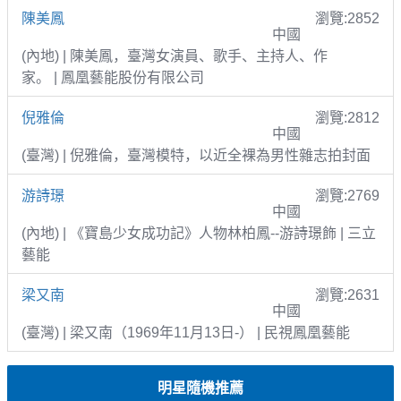
陳美鳳
瀏覽:2852
中國
(內地) | 陳美鳳，臺灣女演員、歌手、主持人、作
家。 | 鳳凰藝能股份有限公司
倪雅倫
瀏覽:2812
中國
(臺灣) | 倪雅倫，臺灣模特，以近全裸為男性雜志拍封面
游詩璟
瀏覽:2769
中國
(內地) | 《寶島少女成功記》人物林柏鳳--游詩璟飾 | 三立
藝能
梁又南
瀏覽:2631
中國
(臺灣) | 梁又南（1969年11月13日-） | 民視鳳凰藝能
明星隨機推薦