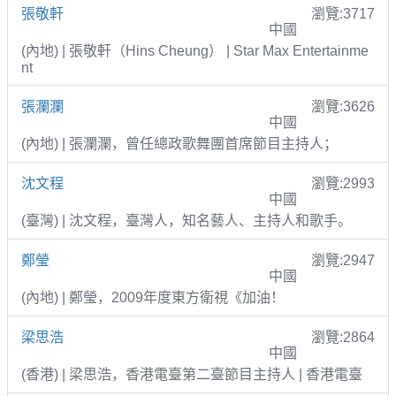
張敬軒
瀏覽:3717
中國
(內地) | 張敬軒（Hins Cheung） | Star Max Entertainme
nt
張瀾瀾
瀏覽:3626
中國
(內地) | 張瀾瀾，曾任總政歌舞團首席節目主持人；
沈文程
瀏覽:2993
中國
(臺灣) | 沈文程，臺灣人，知名藝人、主持人和歌手。
鄭瑩
瀏覽:2947
中國
(內地) | 鄭瑩，2009年度東方衛視《加油！
梁思浩
瀏覽:2864
中國
(香港) | 梁思浩，香港電臺第二臺節目主持人 | 香港電臺