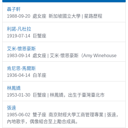
聶子軒
1988-09-20 處女座 新加坡國立大學 | 星路歷程
利諾-凡杜拉
1919-07-14 巨蟹座
艾米-懷恩豪斯
1983-09-14 處女座 | 艾米·懷恩豪斯（Amy Winehouse
肯尼思-馬爾斯
1936-04-14 白羊座
林鳳嬌
1953-01-30 巨蟹座 | 林鳳嬌，出生于臺灣臺北市
張遠
1985-06-02 雙子座 南京財經大學工商管理專業 | 張遠，
內地歌手，偶像組合至上勵合成員。