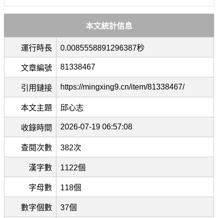
本文統計信息
運行時長
0.0085558891296387秒
81338467
文章編號
https://mingxing9.cn/item/81338467/
引用鏈接
本文主題
邱心志
2026-07-19 06:57:08
收錄時間
查閱次數
382次
漢字數
1122個
字母數
118個
數字個數
37個