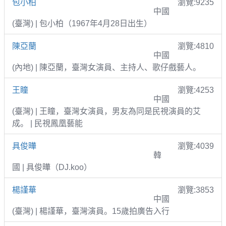
包小柏
瀏覽:9235
中國
(臺灣) | 包小柏（1967年4月28日出生）
陳亞蘭
瀏覽:4810
中國
(內地) | 陳亞蘭，臺灣女演員、主持人、歌仔戲藝人。
王瞳
瀏覽:4253
中國
(臺灣) | 王瞳，臺灣女演員，男友為同是民視演員的艾
成。 | 民視鳳凰藝能
具俊曄
瀏覽:4039
韓
國 | 具俊曄（DJ.koo）
楊謹華
瀏覽:3853
中國
(臺灣) | 楊謹華，臺灣演員。15歲拍廣告入行