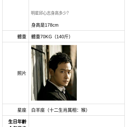
明星邱心志身高多少？
身高是178cm
體重
體重70KG（140斤）
照片
星座
白羊座（十二生肖属相：猴）
生日年齡