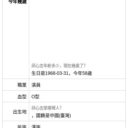
今年幾歲
邱心志年齡多少，現在幾歲了？
生日是1968-03-31，今年58歲
職業
演員
血型
O型
邱心志是哪裡人？
出生地
，國籍是中國(臺灣)
民族
漢族