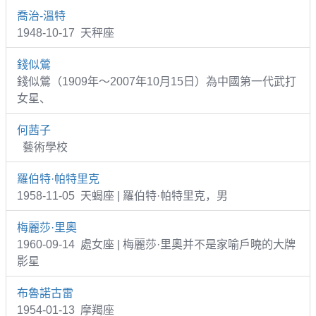
喬治-溫特
1948-10-17 天秤座
錢似鶯
錢似鶯（1909年～2007年10月15日）為中國第一代武打
女星、
何茜子
藝術學校
羅伯特·帕特里克
1958-11-05 天蝎座 | 羅伯特·帕特里克，男
梅麗莎·里奧
1960-09-14 處女座 | 梅麗莎·里奧并不是家喻戶曉的大牌
影星
布魯諾古雷
1954-01-13 摩羯座