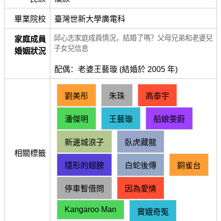
畢業院校
臺灣世新大學廣電科
邱心志家庭成員情況，結婚了嗎？父母兄弟和老婆兒
家庭成員
子女兒信息
婚姻狀況
配偶：老婆王藝璇 (結婚於 2005 年)
劉美彤
朱珠
高泰宇
潘傑明
王藝璇
船娘雯蔚
新邊城浪子
臥虎藏龍
相關標籤
隱形的翅膀
白蛇後傳
銅雀台
停車暫借問
因為愛情
Kangaroo Man
竇娥奇冤