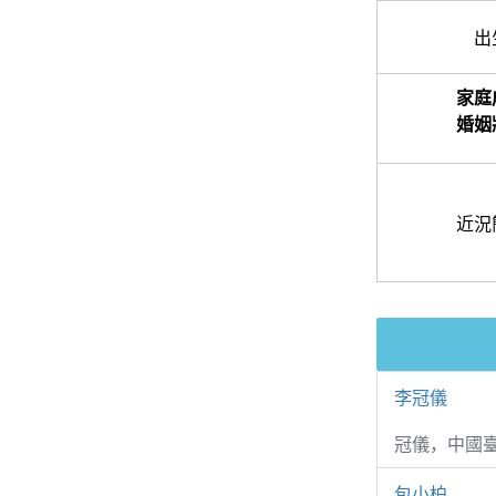
出
家庭
婚姻
近況
李冠儀
冠儀，中國
包小柏