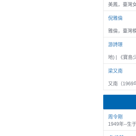
美鳳，臺灣女
倪雅倫
雅倫，臺灣
游詩璟
地) | 《寶
梁又南
又南（1969
周令剛
1949年--