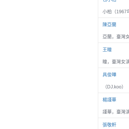
小柏（1967
陳亞蘭
亞蘭，臺灣
王瞳
瞳，臺灣女演
具俊曄
（DJ.koo）
楊謹華
謹華，臺灣演
張敬軒