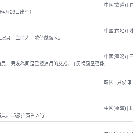
中國(臺灣) | 
年4月28日出生）
中國(內地) | 
女演員、主持人、歌仔戲藝人。
中國(臺灣) | 
員，男友為同是民視演員的艾成。 | 民視鳳凰藝能
韓國 | 具俊曄
中國(臺灣) | 
員。15歲拍廣告入行