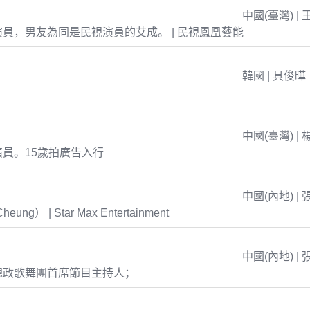
中國(臺灣) | 
員，男友為同是民視演員的艾成。 | 民視鳳凰藝能
韓國 | 具俊曄
中國(臺灣) | 
員。15歲拍廣告入行
中國(內地) | 
eung） | Star Max Entertainment
中國(內地) | 
總政歌舞團首席節目主持人；