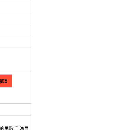
耀瑄
的男歌手 演員