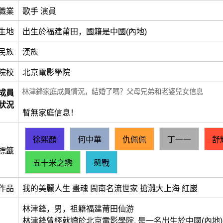
職業
歌手 演員
生地
出生於福建莆田，國籍是中國(內地)
民族
漢族
院校
北京電影學院
林津鋒家庭成員情況，結婚了嗎？父母兄弟和老婆兒女信息
成員
狀況
暫無家庭信息！
徐熙顏
何中華
仇佩佩
丁一一
舒
標籤
五十米之戀
懸戰
作品
我的美麗人生 畫魂 閩南名流世家 搶灘大上海 紅巖
林津鋒，男，祖籍福建莆田仙游
林津鋒曾經就讀於北京電影學院, 是一名出生於中國(內地)