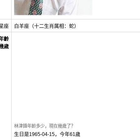
星座
白羊座（十二生肖属相：蛇）
年齡
幾歲
林津鋒年齡多少，現在幾歲了？
生日是1965-04-15，今年61歲