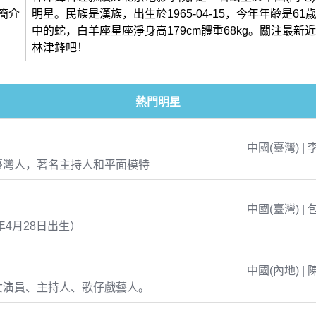
簡介
明星。民族是漢族，出生於1965-04-15，今年年齡是6
中的蛇，白羊座星座淨身高179cm體重68kg。關注最新
林津鋒吧！
熱門明星
中國(臺灣) | 
臺灣人，著名主持人和平面模特
中國(臺灣) | 
年4月28日出生）
中國(內地) | 
女演員、主持人、歌仔戲藝人。