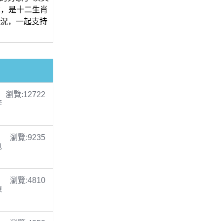
1歲，是十二生肖
近況，一起支持
瀏覽:12722
李
瀏覽:9235
包
瀏覽:4810
陳