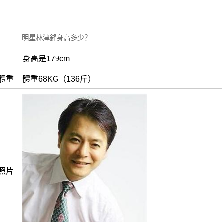
明星林津鋒身高多少？
身高是179cm
體重
體重68KG（136斤）
照片