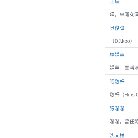
王瞳
瞳，臺灣女演
具俊曄
（DJ.koo）
楊謹華
謹華，臺灣演
張敬軒
敬軒（Hins Ch
張瀾瀾
瀾瀾，曾任
沈文程