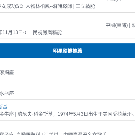
島少女成功記》人物林柏鳳--游詩璟飾 | 三立藝能
中國(臺灣) | 
年11月13日-） | 民視鳳凰藝能
明星隨機推薦
1 摩羯座
8 水瓶座
斯基
-03 金牛座 | 約瑟夫·科金斯基，1974年5月3日出生于美國愛荷華州
-14 獅子座 高職服裝科 | 江美琪，中國臺灣著名女歌手