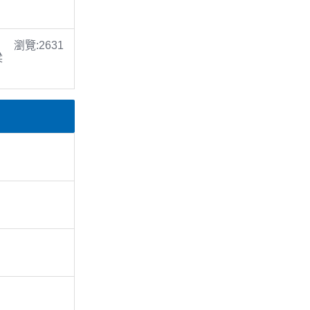
瀏覽:2631
梁
。