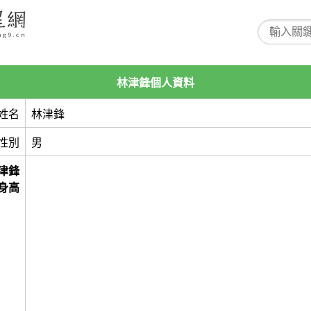
林津鋒個人資料
姓名
林津鋒
性別
男
津鋒
身高