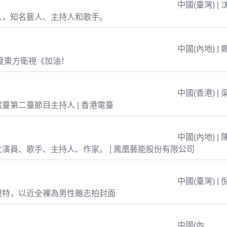
中國(臺灣) | 
人，知名藝人、主持人和歌手。
中國(內地) | 
年度東方衛視《加油！
中國(香港) | 
臺第二臺節目主持人 | 香港電臺
中國(內地) | 
演員、歌手、主持人、作家。 | 鳳凰藝能股份有限公司
中國(臺灣) | 
模特，以近全裸為男性雜志拍封面
中國(內