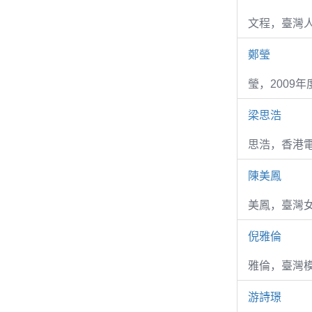
文程，臺灣
鄭瑩
瑩，2009
梁思浩
思浩，香港電
陳美鳳
美鳳，臺灣女
倪雅倫
雅倫，臺灣
游詩璟