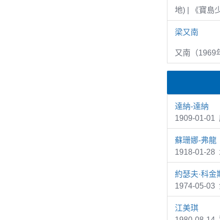
地) | 《寶
梁又南
又南（1969
達納-達納
1909-01-0
蘇珊娜-弗龍
1918-01-2
約瑟夫·科金
1974-05
江美琪
1980-08