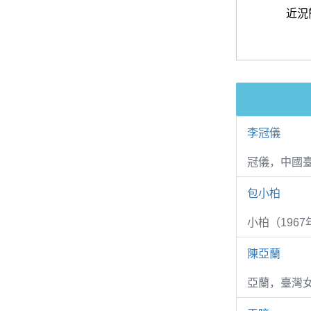
近況
李冠儀
冠儀，中國
包小柏
小柏（1967
陳亞蘭
亞蘭，臺灣