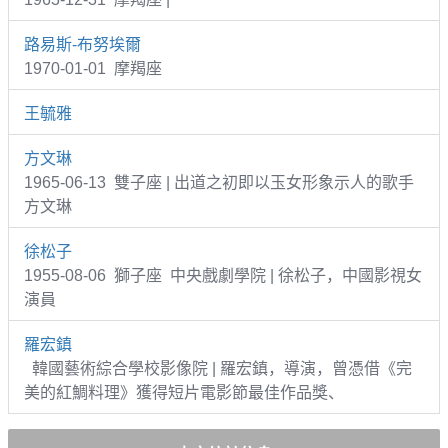
路易斯-布努埃爾
1970-01-01 摩羯座
王毓雅
方文琳
1965-06-13 雙子座 | 出道之初即以玉女形象示人的歌手
方文琳
徐松子
1955-08-06 獅子座 中央戲劇學院 | 徐松子，中國影視女
演員
羅宏鎮
韓國藝術綜合學校影像院 | 羅宏鎮，導演，曾憑借《完
美的紅鯛料理》獲得短片電影節最佳作品獎、