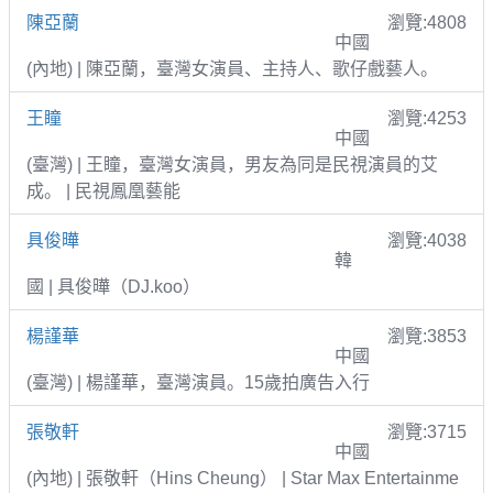
陳亞蘭
瀏覽:4808
中國
(內地) | 陳亞蘭，臺灣女演員、主持人、歌仔戲藝人。
王瞳
瀏覽:4253
中國
(臺灣) | 王瞳，臺灣女演員，男友為同是民視演員的艾
成。 | 民視鳳凰藝能
具俊曄
瀏覽:4038
韓
國 | 具俊曄（DJ.koo）
楊謹華
瀏覽:3853
中國
(臺灣) | 楊謹華，臺灣演員。15歲拍廣告入行
張敬軒
瀏覽:3715
中國
(內地) | 張敬軒（Hins Cheung） | Star Max Entertainme