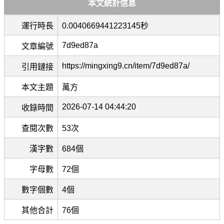
本文統計信息
運行時長
0.0040669441223145秒
7d9ed87a
文章編號
https://mingxing9.cn/item/7d9ed87a/
引用鏈接
本文主題
萬方
2026-07-14 04:44:20
收錄時間
查閱次數
53次
漢字數
684個
字母數
72個
數字個數
4個
其他合計
76個