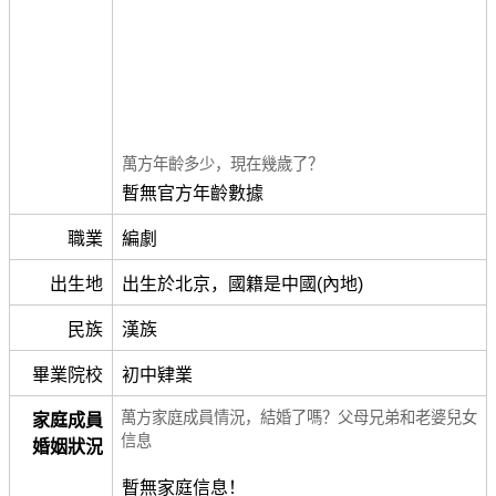
萬方年齡多少，現在幾歲了？
暫無官方年齡數據
職業
編劇
出生地
出生於北京，國籍是中國(內地)
民族
漢族
畢業院校
初中肄業
萬方家庭成員情況，結婚了嗎？父母兄弟和老婆兒女
家庭成員
信息
婚姻狀況
暫無家庭信息！