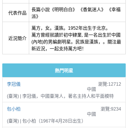
長篇小說《明明白白》 《香氣迷人》 《幸福
代表作品
派》
萬方，女。漢族。1952年出生于北京。
萬方曾經就讀於初中肄業, 是一名出生於中國
近況簡介
(內地)的男編劇明星。民族是漢族，。關注最
新近況，一起支持萬方吧！
熱門明星
李冠儀
瀏覽:12712
中國
(臺灣) | 李冠儀，中國臺灣人，著名主持人和平面模特
包小柏
瀏覽:9234
中國
(臺灣) | 包小柏（1967年4月28日出生）