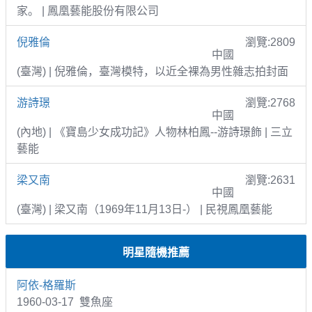
家。 | 鳳凰藝能股份有限公司
倪雅倫
瀏覽:2809
中國
(臺灣) | 倪雅倫，臺灣模特，以近全裸為男性雜志拍封面
游詩璟
瀏覽:2768
中國
(內地) | 《寶島少女成功記》人物林柏鳳--游詩璟飾 | 三立
藝能
梁又南
瀏覽:2631
中國
(臺灣) | 梁又南（1969年11月13日-） | 民視鳳凰藝能
明星隨機推薦
阿依-格羅斯
1960-03-17 雙魚座