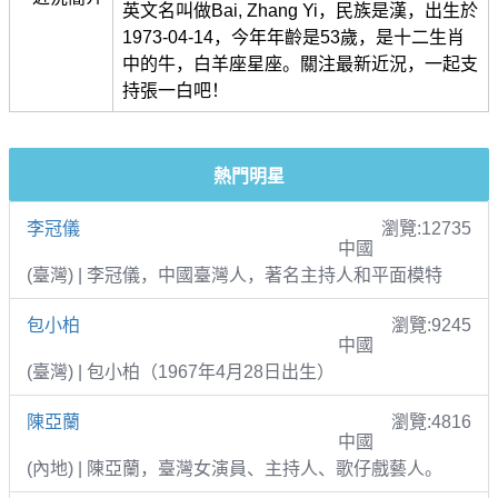
英文名叫做Bai, Zhang Yi，民族是漢，出生於
1973-04-14，今年年齡是53歲，是十二生肖
中的牛，白羊座星座。關注最新近況，一起支
持張一白吧！
熱門明星
李冠儀
瀏覽:12735
中國
(臺灣) | 李冠儀，中國臺灣人，著名主持人和平面模特
包小柏
瀏覽:9245
中國
(臺灣) | 包小柏（1967年4月28日出生）
陳亞蘭
瀏覽:4816
中國
(內地) | 陳亞蘭，臺灣女演員、主持人、歌仔戲藝人。