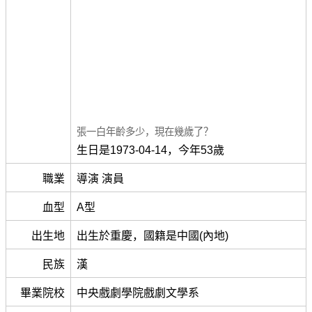
張一白年齡多少，現在幾歲了？
生日是1973-04-14，今年53歲
職業
導演 演員
血型
A型
出生地
出生於重慶，國籍是中國(內地)
民族
漢
畢業院校
中央戲劇學院戲劇文學系