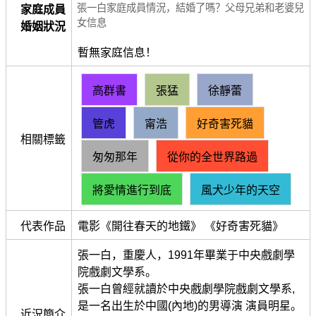
張一白家庭成員情況，結婚了嗎？父母兄弟和老婆兒
家庭成員
女信息
婚姻狀況
暫無家庭信息！
高群書
張猛
徐靜蕾
管虎
甯浩
好奇害死貓
相關標籤
匆匆那年
從你的全世界路過
將愛情進行到底
風犬少年的天空
代表作品
電影《開往春天的地鐵》 《好奇害死貓》
張一白，重慶人，1991年畢業于中央戲劇學
院戲劇文學系。
張一白曾經就讀於中央戲劇學院戲劇文學系,
是一名出生於中國(內地)的男導演 演員明星。
近況簡介