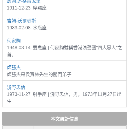
詹姆斯-格雷戈里
1911-12-23 摩羯座
吉姆-沃爾瑪斯
1983-02-08 水瓶座
何家駒
1948-03-14 雙魚座 | 何家駒號稱香港演藝圈“四大惡人”之
首。
師勝杰
師勝杰是侯寶林先生的關門弟子
淺野忠信
1973-11-27 射手座 | 淺野忠信，男，1973年11月27日出
生
本文統計信息