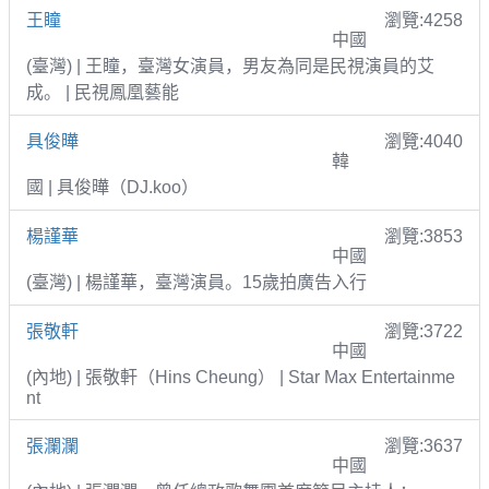
王瞳
瀏覽:4258
中國
(臺灣) | 王瞳，臺灣女演員，男友為同是民視演員的艾
成。 | 民視鳳凰藝能
具俊曄
瀏覽:4040
韓
國 | 具俊曄（DJ.koo）
楊謹華
瀏覽:3853
中國
(臺灣) | 楊謹華，臺灣演員。15歲拍廣告入行
張敬軒
瀏覽:3722
中國
(內地) | 張敬軒（Hins Cheung） | Star Max Entertainme
nt
張瀾瀾
瀏覽:3637
中國