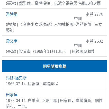
(臺灣) | 倪雅倫，臺灣模特，以近全裸為男性雜志拍封面
游詩璟
瀏覽:2776
中國
(內地) | 《寶島少女成功記》人物林柏鳳--游詩璟飾 | 三立
藝能
梁又南
瀏覽:2632
中國
(臺灣) | 梁又南（1969年11月13日-） | 民視鳳凰藝能
明星隨機推薦
馬修-福克斯
1966-07-14 巨蟹座 | 星路歷程
田家達
1978-04-11 白羊座 亞東工專 | 田家達，臺灣演員，個性
隨和、內向。