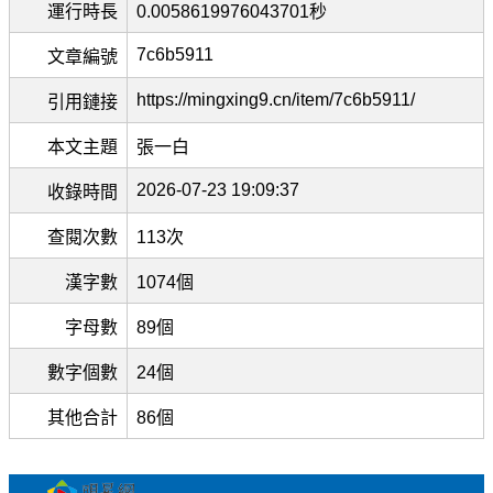
運行時長
0.0058619976043701秒
7c6b5911
文章編號
https://mingxing9.cn/item/7c6b5911/
引用鏈接
本文主題
張一白
2026-07-23 19:09:37
收錄時間
查閱次數
113次
漢字數
1074個
字母數
89個
數字個數
24個
其他合計
86個