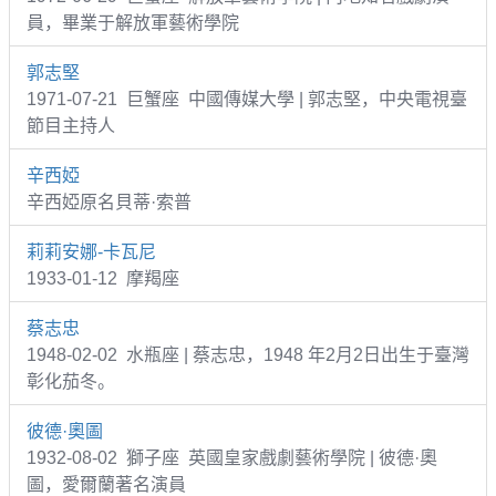
員，畢業于解放軍藝術學院
郭志堅
1971-07-21 巨蟹座 中國傳媒大學 | 郭志堅，中央電視臺
節目主持人
辛西婭
辛西婭原名貝蒂·索普
莉莉安娜-卡瓦尼
1933-01-12 摩羯座
蔡志忠
1948-02-02 水瓶座 | 蔡志忠，1948 年2月2日出生于臺灣
彰化茄冬。
彼德·奧圖
1932-08-02 獅子座 英國皇家戲劇藝術學院 | 彼德·奧
圖，愛爾蘭著名演員