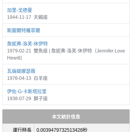
加里-戈德曼
1944-11-17 天蝎座
斯圖爾特羅菲爾
詹妮弗-洛芙-休伊特
1979-02-21 雙魚座 | 詹妮弗·洛芙·休伊特（Jennifer Love
Hewitt）
瓦倫緹娜瑟薇
1976-04-13 白羊座
伊佐-G-卡斯塔拉里
1938-07-29 獅子座
本文統計信息
運行時長
0.0039479732513428秒