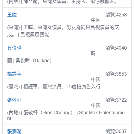
(內地) | 陳亞蘭，臺灣女演員、主持人、歌仔戲藝人。
王瞳
瀏覽:4258
中國
(臺灣) | 王瞳，臺灣女演員，男友為同是民視演員的艾
成。 | 民視鳳凰藝能
具俊曄
瀏覽:4040
韓
國 | 具俊曄（DJ.koo）
楊謹華
瀏覽:3853
中國
(臺灣) | 楊謹華，臺灣演員。15歲拍廣告入行
張敬軒
瀏覽:3722
中國
(內地) | 張敬軒（Hins Cheung） | Star Max Entertainme
nt
張瀾瀾
瀏覽:3637