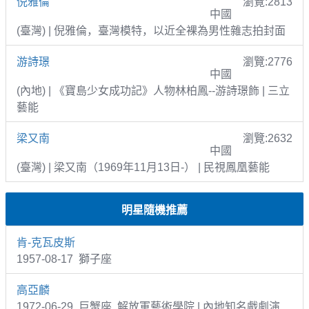
倪雅倫
瀏覽:2813
中國
(臺灣) | 倪雅倫，臺灣模特，以近全裸為男性雜志拍封面
游詩璟
瀏覽:2776
中國
(內地) | 《寶島少女成功記》人物林柏鳳--游詩璟飾 | 三立
藝能
梁又南
瀏覽:2632
中國
(臺灣) | 梁又南（1969年11月13日-） | 民視鳳凰藝能
明星隨機推薦
肯-克瓦皮斯
1957-08-17 獅子座
高亞麟
1972-06-29 巨蟹座 解放軍藝術學院 | 內地知名戲劇演