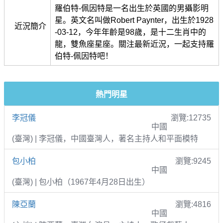
羅伯特-佩因特是一名出生於英國的男攝影明
星。英文名叫做Robert Paynter，出生於1928
近況簡介
-03-12，今年年齡是98歲，是十二生肖中的
龍，雙魚座星座。關注最新近況，一起支持羅
伯特-佩因特吧！
熱門明星
李冠儀
瀏覽:12735
中國
(臺灣) | 李冠儀，中國臺灣人，著名主持人和平面模特
包小柏
瀏覽:9245
中國
(臺灣) | 包小柏（1967年4月28日出生）
陳亞蘭
瀏覽:4816
中國