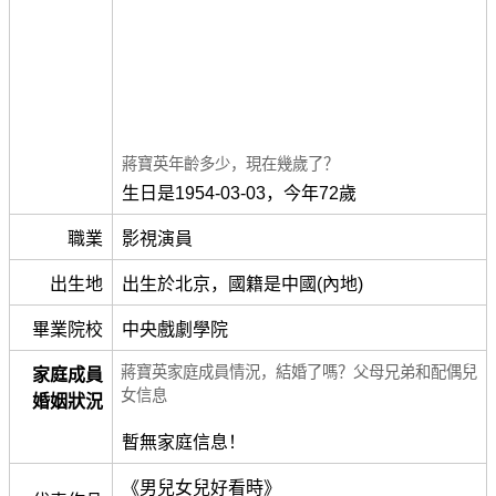
蔣寶英年齡多少，現在幾歲了？
生日是1954-03-03，今年72歲
職業
影視演員
出生地
出生於北京，國籍是中國(內地)
畢業院校
中央戲劇學院
蔣寶英家庭成員情況，結婚了嗎？父母兄弟和配偶兒
家庭成員
女信息
婚姻狀況
暫無家庭信息！
《男兒女兒好看時》