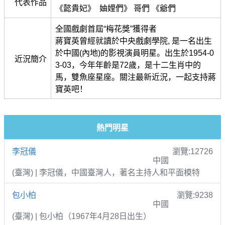
代表作品
《懿貴妃》 妯娌們》 哥們 《爺們
全國戲劇首屆“梅花獎”獲得者
蔣寶英曾經就讀於中央戲劇學院, 是一名出生
於中國(內地)的影視演員明星。出生於1954-0
近況簡介
3-03，今年年齡是72歲，是十二生肖中的
馬，雙魚座星座。關注最新近況，一起支持蔣
寶英吧！
熱門明星
李冠儀
瀏覽:12726
中國
(臺灣) | 李冠儀，中國臺灣人，著名主持人和平面模特
包小柏
瀏覽:9238
中國
(臺灣) | 包小柏（1967年4月28日出生）