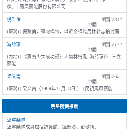
家。 | 鳳凰藝能股份有限公司
倪雅倫
瀏覽:2812
中國
(臺灣) | 倪雅倫，臺灣模特，以近全裸為男性雜志拍封面
游詩璟
瀏覽:2772
中國
(內地) | 《寶島少女成功記》人物林柏鳳--游詩璟飾 | 三立
藝能
梁又南
瀏覽:2631
中國
(臺灣) | 梁又南（1969年11月13日-） | 民視鳳凰藝能
明星隨機推薦
溫拿樂隊
溫拿樂隊成員包括譚詠麟、鐘鎮濤、彭健新、