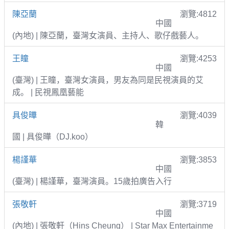
陳亞蘭
瀏覽:4812
中國
(內地) | 陳亞蘭，臺灣女演員、主持人、歌仔戲藝人。
王瞳
瀏覽:4253
中國
(臺灣) | 王瞳，臺灣女演員，男友為同是民視演員的艾
成。 | 民視鳳凰藝能
具俊曄
瀏覽:4039
韓
國 | 具俊曄（DJ.koo）
楊謹華
瀏覽:3853
中國
(臺灣) | 楊謹華，臺灣演員。15歲拍廣告入行
張敬軒
瀏覽:3719
中國
(內地) | 張敬軒（Hins Cheung） | Star Max Entertainme