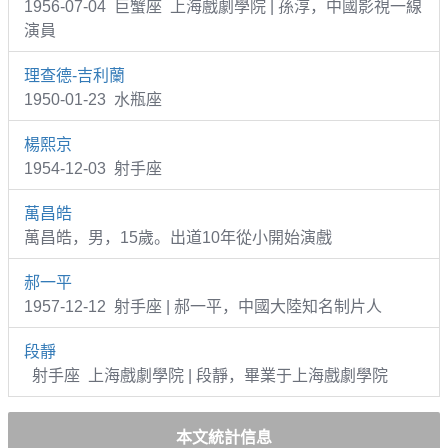
1956-07-04 巨蟹座 上海戲劇學院 | 孫淳，中國影視一線
演員
理查德-吉利蘭
1950-01-23 水瓶座
楊熙京
1954-12-03 射手座
萬昌皓
萬昌皓，男，15歲。出道10年從小開始演戲
郝一平
1957-12-12 射手座 | 郝一平，中國大陸知名制片人
段靜
射手座 上海戲劇學院 | 段靜，畢業于上海戲劇學院
本文統計信息