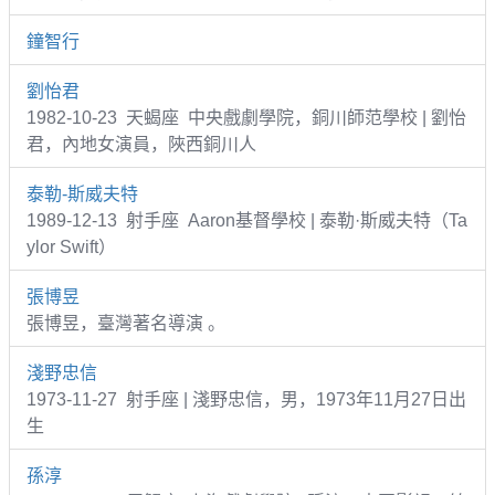
鐘智行
劉怡君
1982-10-23 天蝎座 中央戲劇學院，銅川師范學校 | 劉怡
君，內地女演員，陜西銅川人
泰勒-斯威夫特
1989-12-13 射手座 Aaron基督學校 | 泰勒·斯威夫特（Ta
ylor Swift）
張博昱
張博昱，臺灣著名導演 。
淺野忠信
1973-11-27 射手座 | 淺野忠信，男，1973年11月27日出
生
孫淳