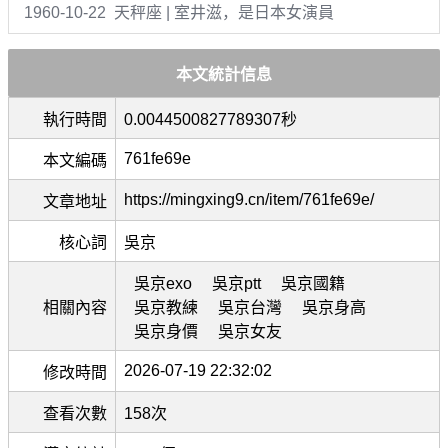
1960-10-22 天秤座 | 室井滋，是日本女演員
本文統計信息
執行時間
0.0044500827789307秒
761fe69e
本文編碼
https://mingxing9.cn/item/761fe69e/
文章地址
核心詞
吳京
吳京exo
吳京ptt
吳京國籍
相關內容
吳京教練
吳京台灣
吳京身高
吳京身價
吳京女友
2026-07-19 22:32:02
修改時間
查看次數
158次