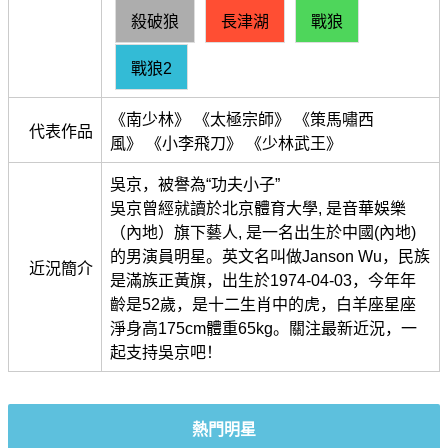
殺破狼
長津湖
戰狼
戰狼2
《南少林》 《太極宗師》 《策馬嘯西
代表作品
風》 《小李飛刀》 《少林武王》
吳京，被譽為“功夫小子”
吳京曾經就讀於北京體育大學, 是音華娛樂
（內地）旗下藝人, 是一名出生於中國(內地)
的男演員明星。英文名叫做Janson Wu，民族
近況簡介
是滿族正黃旗，出生於1974-04-03，今年年
齡是52歲，是十二生肖中的虎，白羊座星座
淨身高175cm體重65kg。關注最新近況，一
起支持吳京吧！
熱門明星