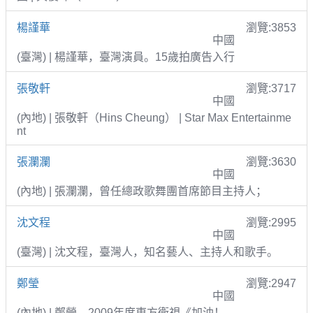
楊謹華
瀏覽:3853
中國
(臺灣) | 楊謹華，臺灣演員。15歲拍廣告入行
張敬軒
瀏覽:3717
中國
(內地) | 張敬軒（Hins Cheung） | Star Max Entertainme
nt
張瀾瀾
瀏覽:3630
中國
(內地) | 張瀾瀾，曾任總政歌舞團首席節目主持人；
沈文程
瀏覽:2995
中國
(臺灣) | 沈文程，臺灣人，知名藝人、主持人和歌手。
鄭瑩
瀏覽:2947
中國
(內地) | 鄭瑩，2009年度東方衛視《加油！