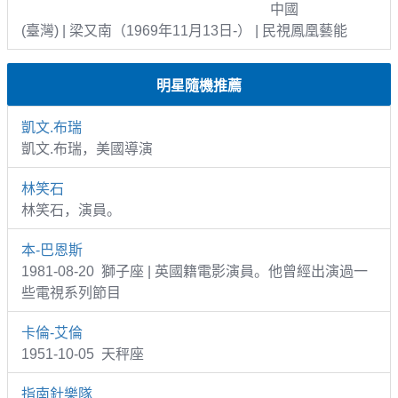
中國
(臺灣) | 梁又南（1969年11月13日-） | 民視鳳凰藝能
明星隨機推薦
凱文.布瑞
凱文.布瑞，美國導演
林笑石
林笑石，演員。
本-巴恩斯
1981-08-20 獅子座 | 英國籍電影演員。他曾經出演過一
些電視系列節目
卡倫-艾倫
1951-10-05 天秤座
指南針樂隊