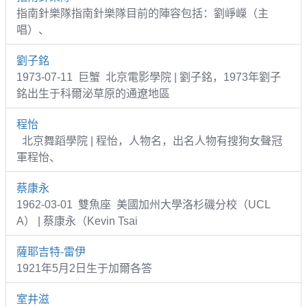
指南針樂隊指南針樂隊目前的陣容包括：劉崢嶸（主
唱）、
劉子銘
1973-07-11 巨蟹 北京電影學院 | 劉子銘，1973年劉子
銘出生于科爾泌草原的通遼地區
程怡
北京舞蹈學院 | 程怡，人物名，出名人物有搜狗女聲冠
軍程怡、
蔡康永
1962-03-01 雙魚座 美國加州大學洛杉磯分校（UCL
A） | 蔡康永（Kevin Tsai
薩耶吉特-雷伊
1921年5月2日生于加爾各答
室井滋