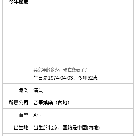
今年幾歲
吳京年齡多少，現在幾歲了？
生日是1974-04-03，今年52歲
職業
演員
所屬公司
音華娛樂（內地）
血型
A型
出生地
出生於北京，國籍是中國(內地)