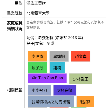
民族
滿族正黃旗
畢業院校
北京體育大學
吳京家庭成員情況，結婚了嗎？父母兄弟和老婆兒子
家庭成員
女兒信息
婚姻狀況
配偶：老婆謝楠 (結婚於 2013 年)
兒子|女兒：吳滺
李連杰
盧靖姍
趙文卓
甄子丹
謝楠
Xin Tian Can Bian
少林武王
相關標籤
小李飛刀
太極宗師
我是特種兵之利刃出鞘
戰狼3