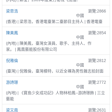
梁思浩
瀏覽:2866
中國
(香港) | 梁思浩，香港電臺第二臺節目主持人 | 香港電臺
陳美鳳
瀏覽:2854
中國
(內地) | 陳美鳳，臺灣女演員、歌手、主持人、作
家。 | 鳳凰藝能股份有限公司
倪雅倫
瀏覽:2812
中國
(臺灣) | 倪雅倫，臺灣模特，以近全裸為男性雜志拍封面
游詩璟
瀏覽:2772
中國
(內地) | 《寶島少女成功記》人物林柏鳳--游詩璟飾 | 三立
藝能
梁又南
瀏覽:2631