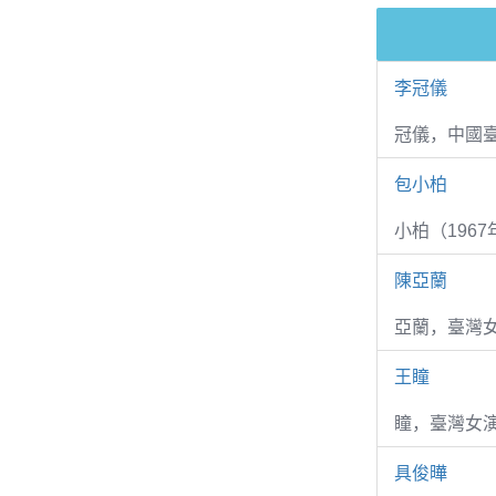
李冠儀
冠儀，中國
包小柏
小柏（1967
陳亞蘭
亞蘭，臺灣
王瞳
瞳，臺灣女演
具俊曄