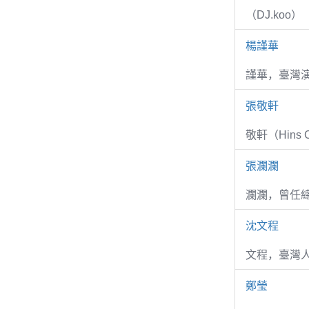
（DJ.koo）
楊謹華
謹華，臺灣演
張敬軒
敬軒（Hins Ch
張瀾瀾
瀾瀾，曾任
沈文程
文程，臺灣
鄭瑩