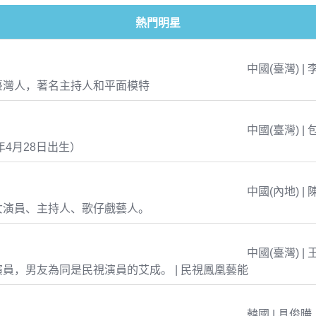
熱門明星
中國(臺灣) | 
臺灣人，著名主持人和平面模特
中國(臺灣) | 
年4月28日出生）
中國(內地) | 
女演員、主持人、歌仔戲藝人。
中國(臺灣) | 
員，男友為同是民視演員的艾成。 | 民視鳳凰藝能
韓國 | 具俊曄