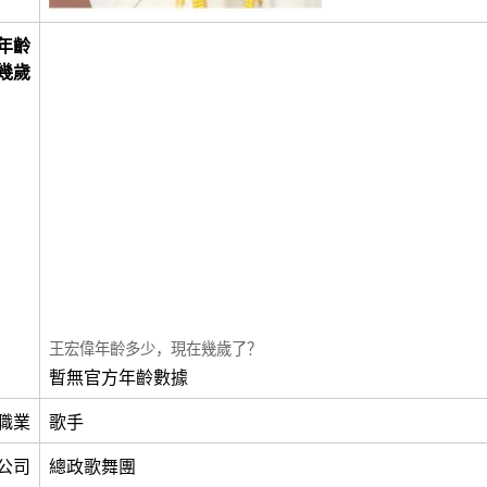
年齡
幾歲
王宏偉年齡多少，現在幾歲了？
暫無官方年齡數據
職業
歌手
公司
總政歌舞團