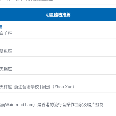
明星隨機推薦
弗
7 白羊座
4 雙魚座
3 天蝎座
18 天秤座 浙江藝術學校 | 周迅（Zhou Xun）
而Waiorrend Lam）是香港的流行音樂作曲家及唱片監制