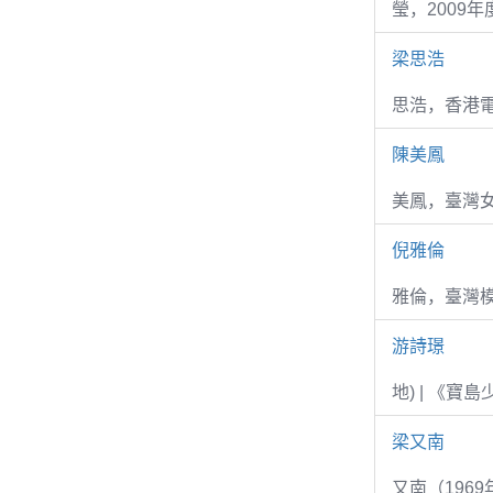
瑩，2009
梁思浩
思浩，香港電
陳美鳳
美鳳，臺灣女
倪雅倫
雅倫，臺灣
游詩璟
地) | 《寶
梁又南
又南（1969