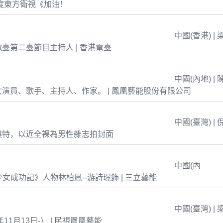
年度東方衛視《加油！
中國(香港) | 
臺第二臺節目主持人 | 香港電臺
中國(內地) | 
演員、歌手、主持人、作家。 | 鳳凰藝能股份有限公司
中國(臺灣) | 
模特，以近全裸為男性雜志拍封面
中國(內
島少女成功記》人物林柏鳳--游詩璟飾 | 三立藝能
中國(臺灣) | 
年11月13日-） | 民視鳳凰藝能