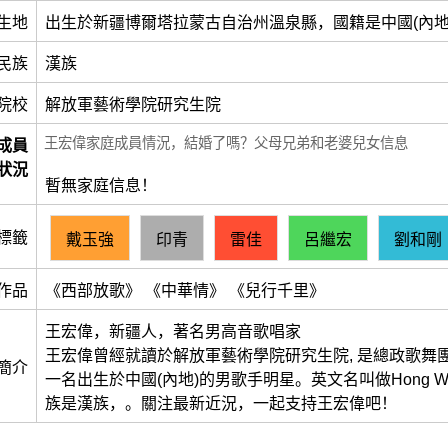
生地
出生於新疆博爾塔拉蒙古自治州溫泉縣，國籍是中國(內地
民族
漢族
院校
解放軍藝術學院研究生院
王宏偉家庭成員情況，結婚了嗎？父母兄弟和老婆兒女信息
成員
狀況
暫無家庭信息！
標籤
戴玉強
印青
雷佳
呂繼宏
劉和剛
作品
《西部放歌》 《中華情》 《兒行千里》
王宏偉，新疆人，著名男高音歌唱家
王宏偉曾經就讀於解放軍藝術學院研究生院, 是總政歌舞團
簡介
一名出生於中國(內地)的男歌手明星。英文名叫做Hong Wei
族是漢族，。關注最新近況，一起支持王宏偉吧！