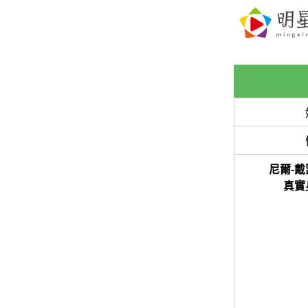
尼爾-戴
真實