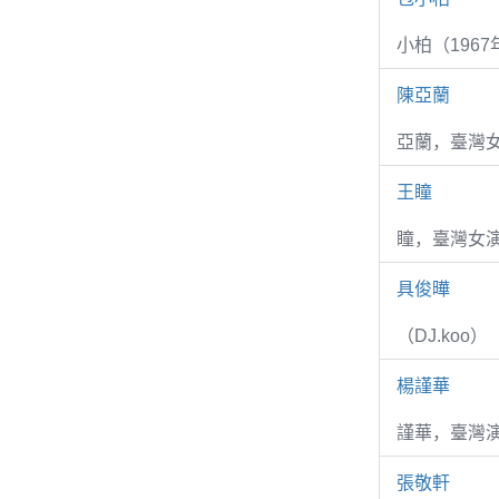
小柏（1967
陳亞蘭
亞蘭，臺灣
王瞳
瞳，臺灣女演
具俊曄
（DJ.koo）
楊謹華
謹華，臺灣演
張敬軒