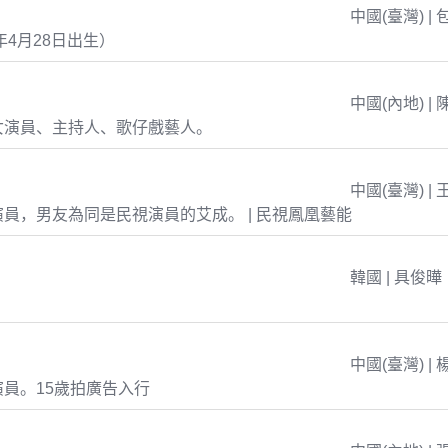
中國(臺灣) | 
年4月28日出生）
中國(內地) | 
女演員、主持人、歌仔戲藝人。
中國(臺灣) | 
員，男友為同是民視演員的艾成。 | 民視鳳凰藝能
韓國 | 具俊曄
中國(臺灣) | 
員。15歲拍廣告入行