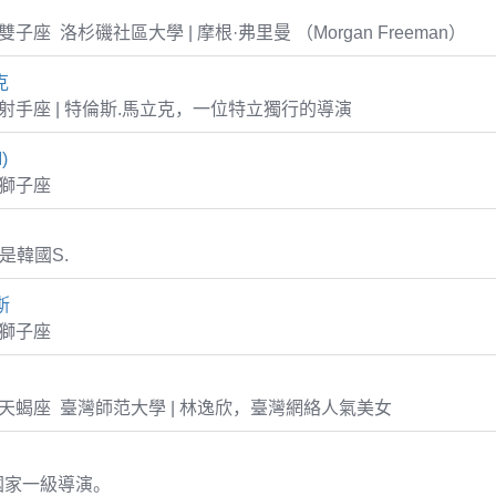
01 雙子座 洛杉磯社區大學 | 摩根·弗里曼 （Morgan Freeman）
克
-30 射手座 | 特倫斯.馬立克，一位特立獨行的導演
)
6 獅子座
or是韓國S.
斯
9 獅子座
-05 天蝎座 臺灣師范大學 | 林逸欣，臺灣網絡人氣美女
國家一級導演。