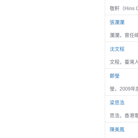
敬軒（Hins Ch
張瀾瀾
瀾瀾，曾任
沈文程
文程，臺灣
鄭瑩
瑩，2009
梁思浩
思浩，香港電
陳美鳳