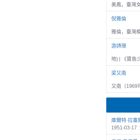
美鳳，臺灣女
倪雅倫
雅倫，臺灣
游詩璟
地) | 《寶
梁又南
又南（1969
庫爾特·拉塞
1951-03-1