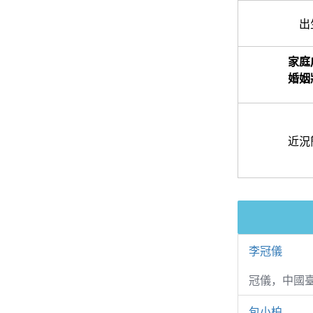
出
家庭
婚姻
近況
李冠儀
冠儀，中國
包小柏