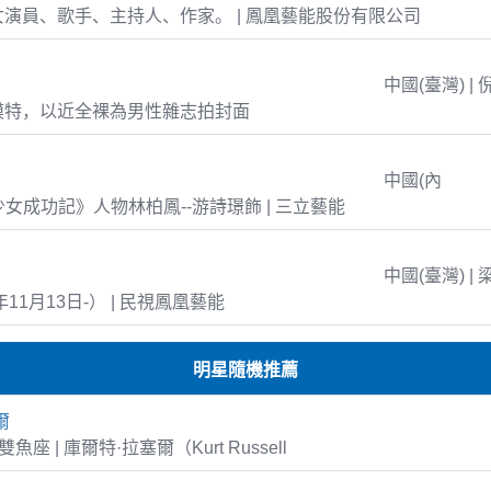
演員、歌手、主持人、作家。 | 鳳凰藝能股份有限公司
中國(臺灣) | 
模特，以近全裸為男性雜志拍封面
中國(內
島少女成功記》人物林柏鳳--游詩璟飾 | 三立藝能
中國(臺灣) | 
年11月13日-） | 民視鳳凰藝能
明星隨機推薦
爾
7 雙魚座 | 庫爾特·拉塞爾（Kurt Russell