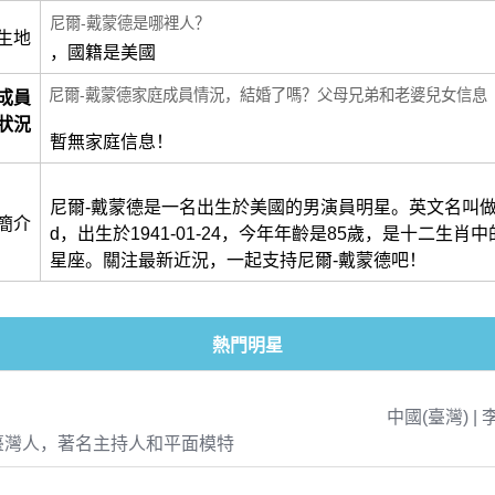
尼爾-戴蒙德是哪裡人？
生地
，國籍是美國
尼爾-戴蒙德家庭成員情況，結婚了嗎？父母兄弟和老婆兒女信息
成員
狀況
暫無家庭信息！
尼爾-戴蒙德是一名出生於美國的男演員明星。英文名叫做Neil
簡介
d，出生於1941-01-24，今年年齡是85歲，是十二生肖
星座。關注最新近況，一起支持尼爾-戴蒙德吧！
熱門明星
中國(臺灣) | 
臺灣人，著名主持人和平面模特