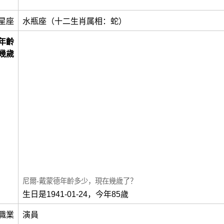
星座
水瓶座（十二生肖属相：蛇）
年齡
幾歲
尼爾-戴蒙德年齡多少，現在幾歲了？
生日是1941-01-24，今年85歲
職業
演員