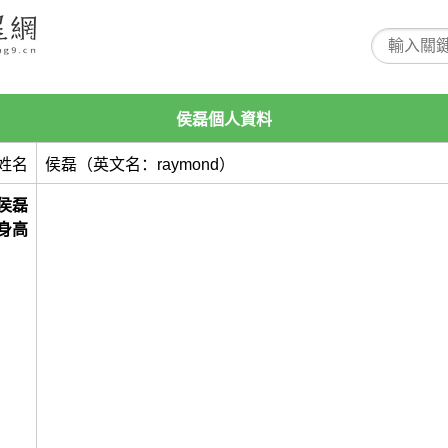
侯磊個人資料
姓名
侯磊（英文名：raymond）
侯磊
身高