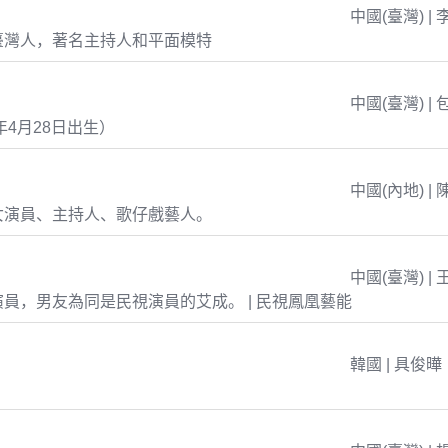
中國(臺灣) | 
臺灣人，著名主持人和平面模特
中國(臺灣) | 
年4月28日出生）
中國(內地) | 
女演員、主持人、歌仔戲藝人。
中國(臺灣) | 
員，男友為同是民視演員的艾成。 | 民視鳳凰藝能
韓國 | 具俊曄