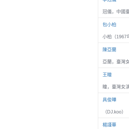
冠儀，中國
包小柏
小柏（1967
陳亞蘭
亞蘭，臺灣
王瞳
瞳，臺灣女演
具俊曄
（DJ.koo）
楊謹華