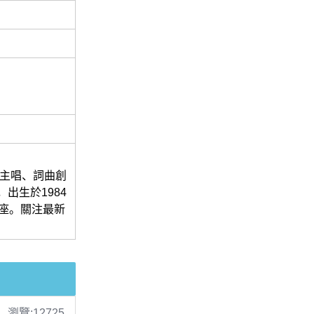
隊主唱、詞曲創
出生於1984
星座。關注最新
瀏覽:12725