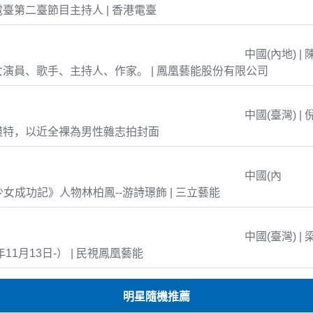
臺第二臺節目主持人 | 香港電臺
中國(內地) | 
演員、歌手、主持人、作家。 | 鳳凰藝能股份有限公司
中國(臺灣) | 
模特，以近全裸為男性雜志拍封面
中國(內
島少女成功記》人物林柏鳳--游詩璟飾 | 三立藝能
中國(臺灣) | 
年11月13日-） | 民視鳳凰藝能
明星隨機推薦