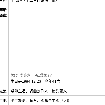
星座
摩羯座（十二生肖属相：鼠）
年齡
幾歲
侯磊年齡多少，現在幾歲了？
生日是1984-12-23，今年41歲
職業
樂隊主唱、詞曲創作人、簽約藝人
生地
出生於湖北黃石，國籍是中國(內地)