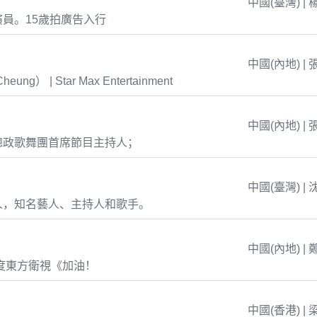
中國(臺灣) | 
員。15歲拍廣告入行
中國(內地) | 
eung） | Star Max Entertainment
中國(內地) | 
總政歌舞團首席節目主持人；
中國(臺灣) | 
人，知名藝人、主持人和歌手。
中國(內地) | 
年度東方衛視《加油！
中國(香港) | 