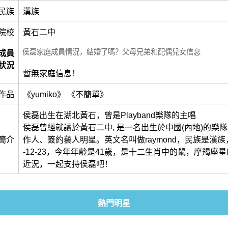
民族
漢族
院校
黃石二中
侯磊家庭成員情況，結婚了嗎？父母兄弟和配偶兒女信息
成員
狀況
暫無家庭信息！
作品
《yumiko》 《不簡單》
侯磊出生在湖北黃石，曾是Playband樂隊的主唱
侯磊曾經就讀於黃石二中, 是一名出生於中國(內地)的樂
簡介
作人、簽約藝人明星。英文名叫做raymond，民族是漢族，
-12-23，今年年齡是41歲，是十二生肖中的鼠，摩羯座
近況，一起支持侯磊吧！
熱門明星