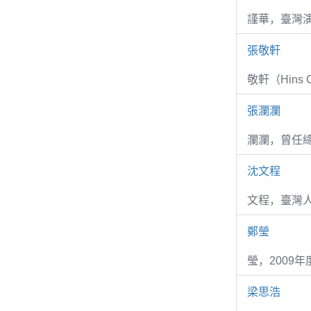
謹華，臺灣演
張敬軒
敬軒（Hins Ch
張瀾瀾
瀾瀾，曾任
沈文程
文程，臺灣
鄭瑩
瑩，2009
梁思浩