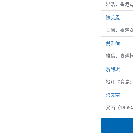
思浩，香港電
陳美鳳
美鳳，臺灣女
倪雅倫
雅倫，臺灣
游詩璟
地) | 《寶
梁又南
又南（1969