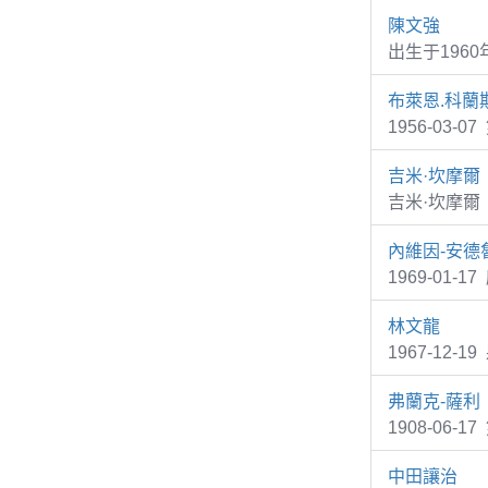
陳文強
出生于196
布萊恩.科蘭
1956-03
吉米·坎摩爾
吉米·坎摩爾
內維因-安德
1969-01-1
林文龍
1967-12-
弗蘭克-薩利
1908-06-1
中田讓治