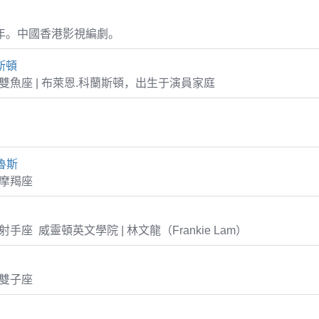
0年。中國香港影視編劇。
斯頓
-07 雙魚座 | 布萊恩.科蘭斯頓，出生于演員家庭
魯斯
7 摩羯座
19 射手座 威靈頓英文學院 | 林文龍（Frankie Lam）
7 雙子座