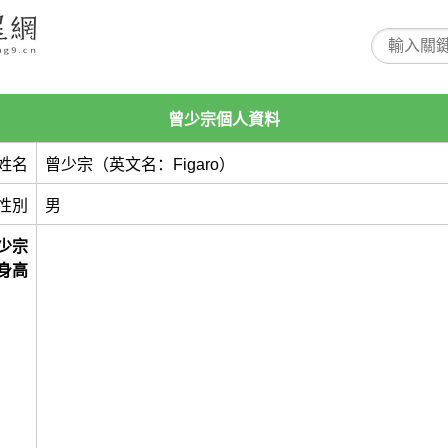
曾少宗個人資料
姓名
曾少宗（英文名：Figaro）
性別
男
少宗
身高