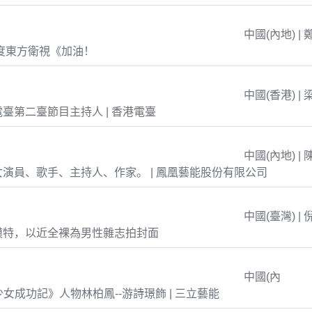
中國(內地) | 
年度東方衛視《加油！
中國(香港) | 
臺第二臺節目主持人 | 香港電臺
中國(內地) | 
演員、歌手、主持人、作家。 | 鳳凰藝能股份有限公司
中國(臺灣) | 
模特，以近全裸為男性雜志拍封面
中國(內
島少女成功記》人物林柏鳳--游詩璟飾 | 三立藝能