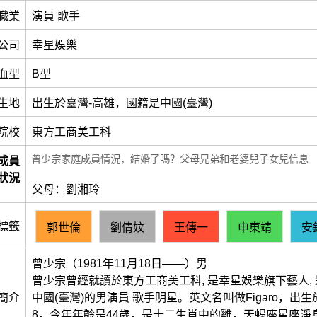
職業
演員 歌手
公司
幸星娛樂
血型
B型
生地
出生於臺灣-高雄，國籍是中國(臺灣)
院校
東方工商美工科
曾少宗家庭成員情況，結婚了嗎？父母兄弟和老婆兒子女兒信息
成員
狀況
父母：劉湘玲
標籤
郭世倫
劉倩妏
王傳一
申東靖
安
曾少宗（1981年11月18日——）男
曾少宗曾經就讀於東方工商美工科, 是幸星娛樂旗下藝人,
簡介
中國(臺灣)的男演員 歌手明星。英文名叫做Figaro，出生於19
8，今年年齡是44歲，是十二生肖中的雞，天蝎座星座淨身