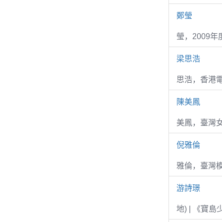
鄭瑩
瑩，2009
梁思浩
思浩，香港電
陳美鳳
美鳳，臺灣女
倪雅倫
雅倫，臺灣
游詩璟
地) | 《寶