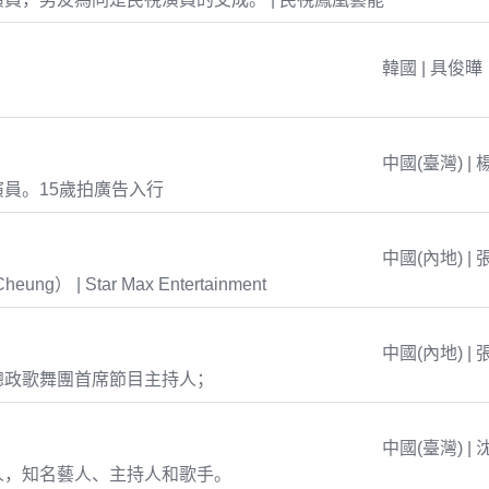
韓國 | 具俊曄
中國(臺灣) | 
員。15歲拍廣告入行
中國(內地) | 
eung） | Star Max Entertainment
中國(內地) | 
總政歌舞團首席節目主持人；
中國(臺灣) | 
人，知名藝人、主持人和歌手。