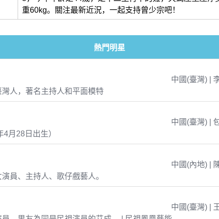
重60kg。關注最新近況，一起支持曾少宗吧！
熱門明星
中國(臺灣) | 
臺灣人，著名主持人和平面模特
中國(臺灣) | 
年4月28日出生）
中國(內地) | 
女演員、主持人、歌仔戲藝人。
中國(臺灣) | 
員，男友為同是民視演員的艾成。 | 民視鳳凰藝能