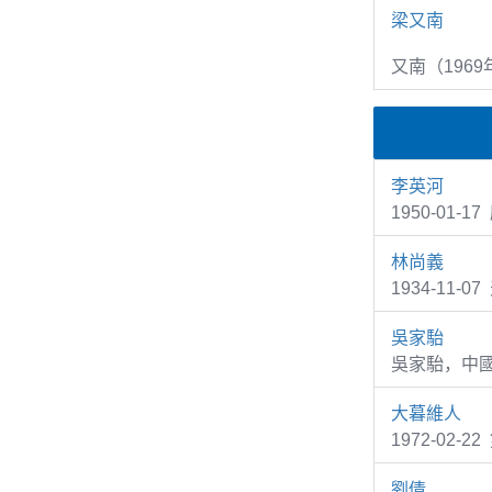
梁又南
又南（1969
李英河
1950-01
林尚義
1934-11-
吳家駘
吳家駘，中
大暮維人
1972-02
劉倩