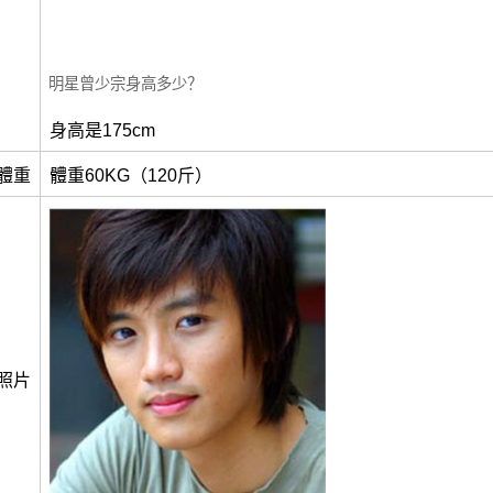
明星曾少宗身高多少？
身高是175cm
體重
體重60KG（120斤）
照片