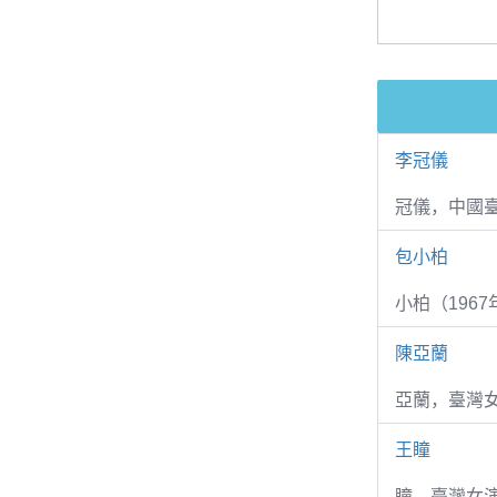
李冠儀
冠儀，中國
包小柏
小柏（1967
陳亞蘭
亞蘭，臺灣
王瞳
瞳，臺灣女演