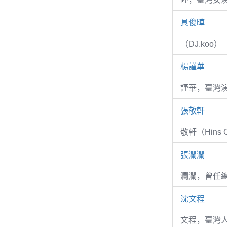
具俊曄
（DJ.koo）
楊謹華
謹華，臺灣演
張敬軒
敬軒（Hins Ch
張瀾瀾
瀾瀾，曾任
沈文程
文程，臺灣