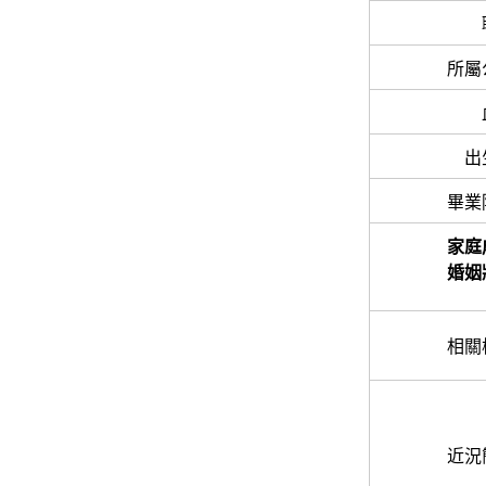
所屬
出
畢業
家庭
婚姻
相關
近況