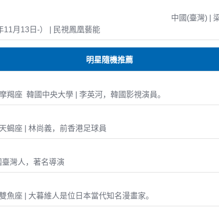
中國(臺灣) | 
年11月13日-） | 民視鳳凰藝能
明星隨機推薦
-17 摩羯座 韓國中央大學 | 李英河，韓國影視演員。
07 天蝎座 | 林尚義，前香港足球員
國臺灣人，著名導演
-22 雙魚座 | 大暮維人是位日本當代知名漫畫家。