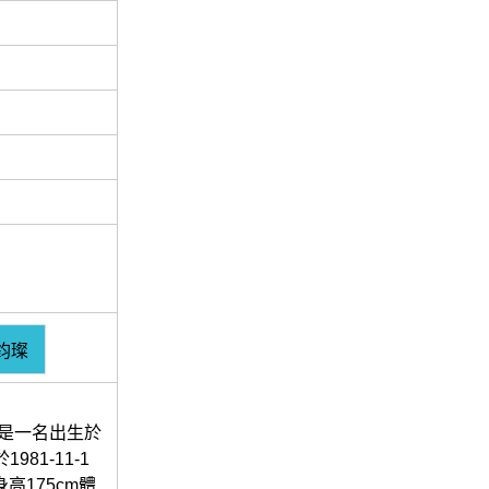
鈞璨
 是一名出生於
81-11-1
高175cm體