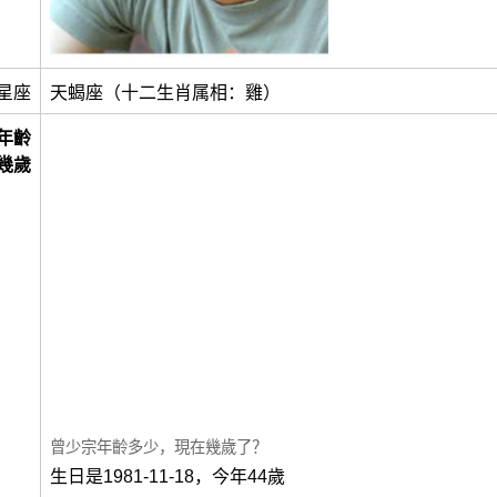
星座
天蝎座（十二生肖属相：雞）
年齡
幾歲
曾少宗年齡多少，現在幾歲了？
生日是1981-11-18，今年44歲