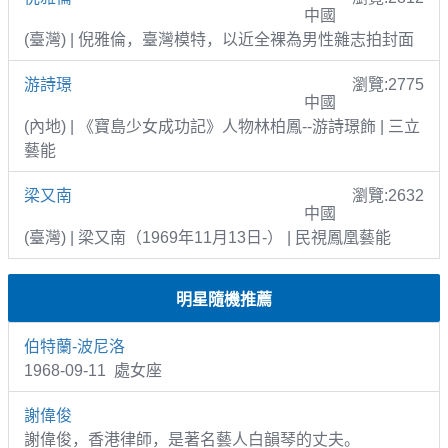
中國
(臺灣) | 倪雅倫，臺灣模特，以近全裸為男性雜志拍封面
游詩璟
瀏覽:2775
中國
(內地) | 《寶島少女成功記》人物林柏鳳--游詩璟飾 | 三立
藝能
梁又南
瀏覽:2632
中國
(臺灣) | 梁又南（1969年11月13日-） | 民視鳳凰藝能
明星隨機推薦
伯特蘭-波尼洛
1968-09-11 處女座
謝偉俊
謝偉俊，香港律師，是著名藝人白韻琴的丈夫。