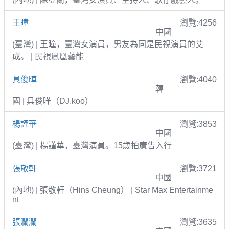
王瞳
瀏覽:4256
中國
(臺灣) | 王瞳，臺灣女演員，男友為同是民視演員的艾
成。 | 民視鳳凰藝能
具俊曄
瀏覽:4040
韓
國 | 具俊曄（DJ.koo）
楊謹華
瀏覽:3853
中國
(臺灣) | 楊謹華，臺灣演員。15歲拍廣告入行
張敬軒
瀏覽:3721
中國
(內地) | 張敬軒（Hins Cheung） | Star Max Entertainme
nt
張瀾瀾
瀏覽:3635