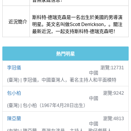
暫無家庭信息！
斯科特-德瑞克森是一名出生於美國的男導演
近況簡介
明星。英文名叫做Scott Derrickson，。關注
最新近況，一起支持斯科特-德瑞克森吧！
熱門明星
李冠儀
瀏覽:12731
中國
(臺灣) | 李冠儀，中國臺灣人，著名主持人和平面模特
包小柏
瀏覽:9242
中國
(臺灣) | 包小柏（1967年4月28日出生）
陳亞蘭
瀏覽:4813
中國
(內地) | 陳亞蘭，臺灣女演員、主持人、歌仔戲藝人。