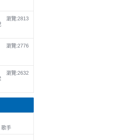
瀏覽:2813
倪
瀏覽:2776
瀏覽:2632
梁
、歌手