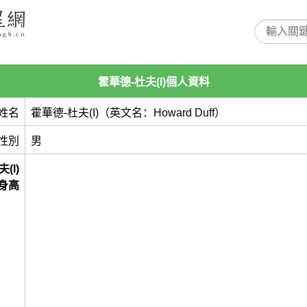
霍華德-杜夫(I)個人資料
姓名
霍華德-杜夫(I)（英文名：Howard Duff）
性別
男
(I)
身高