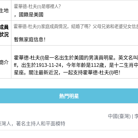
霍華德-杜夫(I)是哪裡人？
生地
，國籍是美國
霍華德-杜夫(I)家庭成員情況，結婚了嗎？父母兄弟和老婆兒女信
成員
狀況
暫無家庭信息！
霍華德-杜夫(I)是一名出生於美國的男演員明星。英文名叫做H
簡介
ff，出生於1913-11-24，今年年齡是112歲，是十二生
星座。關注最新近況，一起支持霍華德-杜夫(I)吧！
熱門明星
中國(臺灣) | 
臺灣人，著名主持人和平面模特