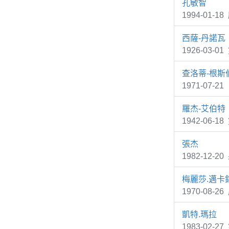
孔敏智
1994-01-1
西薩-丹諾瓦
1926-03-0
查洛蒂-根斯
1971-07-2
羅杰-艾伯特
1942-06-1
張杰
1982-12
梅麗莎.邁卡
1970-08-
凱特.瑪拉
1983-02