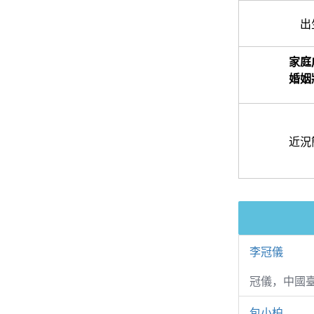
出
家庭
婚姻
近況
李冠儀
冠儀，中國
包小柏