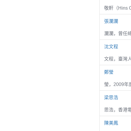
敬軒（Hins Ch
張瀾瀾
瀾瀾，曾任
沈文程
文程，臺灣
鄭瑩
瑩，2009
梁思浩
思浩，香港電
陳美鳳