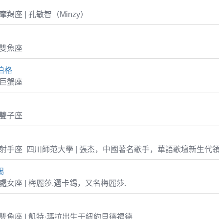
8 摩羯座 | 孔敏智（Minzy）
1 雙魚座
伯格
1 巨蟹座
8 雙子座
-20 射手座 四川師范大學 | 張杰，中國著名歌手，華語歌壇新生代
錫
26 處女座 | 梅麗莎.邁卡錫，又名梅麗莎.
-27 雙魚座 | 凱特·瑪拉出生于紐約貝德福德