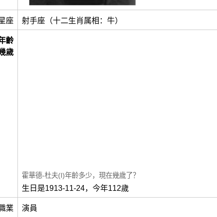
星座
射手座（十二生肖属相：牛）
年齡
幾歲
霍華德-杜夫(I)年齡多少，現在幾歲了？
生日是1913-11-24，今年112歲
職業
演員