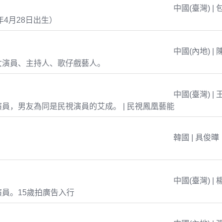
中國(臺灣) | 
年4月28日出生）
中國(內地) | 
女演員、主持人、歌仔戲藝人。
中國(臺灣) | 
員，男友為同是民視演員的艾成。 | 民視鳳凰藝能
韓國 | 具俊曄
中國(臺灣) | 
員。15歲拍廣告入行