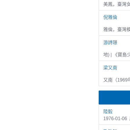
美鳳，臺灣女
倪雅倫
雅倫，臺灣
游詩璟
地) | 《寶
梁又南
又南（1969
陸毅
1976-01