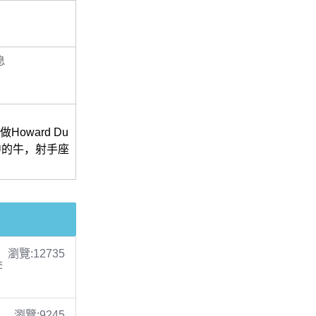
息
oward Du
肖中的牛，射手座
瀏覽:12735
李
瀏覽:9245