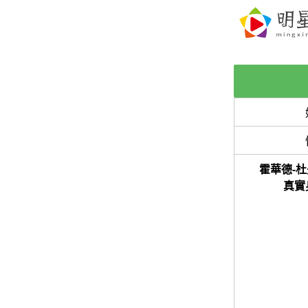
霍華德-杜夫
真實