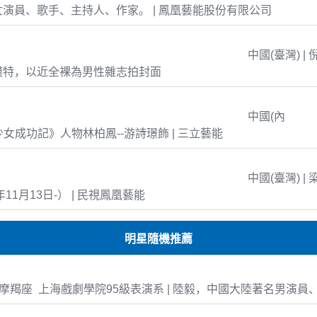
演員、歌手、主持人、作家。 | 鳳凰藝能股份有限公司
中國(臺灣) | 
模特，以近全裸為男性雜志拍封面
中國(內
島少女成功記》人物林柏鳳--游詩璟飾 | 三立藝能
中國(臺灣) | 
年11月13日-） | 民視鳳凰藝能
明星隨機推薦
-06 摩羯座 上海戲劇學院95級表演系 | 陸毅，中國大陸著名男演員