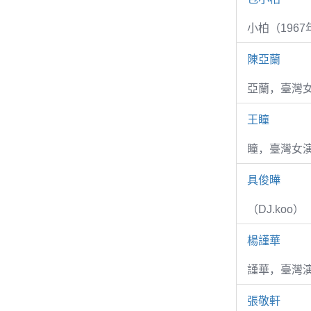
小柏（1967
陳亞蘭
亞蘭，臺灣
王瞳
瞳，臺灣女演
具俊曄
（DJ.koo）
楊謹華
謹華，臺灣演
張敬軒